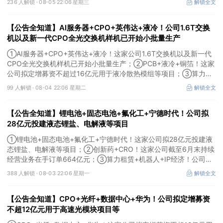
236 人解锁 ·
08-05 22:06 星期三
解锁全文
用于MLCC相关项目。
【公告全知道】AI服务器+CPO+英伟达+液冷！公司1.6T交换
机以及新一代CPO全光交换机样机已开始小批量生产
①AI服务器+CPO+英伟达+液冷！这家公司1.6T交换机以及新一代
CPO全光交换机样机已开始小批量生产；②PCB+液冷+铜箔！这家
公司拟定增募资不超过16亿元用于液冷散热模组等项目；③算力
+云计算+华为鲲鹏！公司签署超46亿元算力服务合同。
99 人解锁 ·
08-04 22:06 星期二
解锁全文
【公告全知道】锂电池+固态电池+氟化工+宁德时代！公司拟
28亿元投建液态锂盐、电解液等项目
①锂电池+固态电池+氟化工+宁德时代！这家公司拟28亿元投建液
态锂盐、电解液等项目；②创新药+CRO！这家公司截至6月末持续
经营业务在手订单664亿元；③算力租赁+机器人+IP经济！公司签
署32亿元算力服务合同。
388 人解锁 ·
08-03 22:06 星期一
解锁全文
【公告全知道】CPO+光纤+数据中心+华为！公司拟定增募资
不超12亿元用于高速光模块项目等