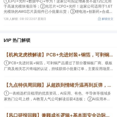
①CPO+光纤+数据中心+华为！这家公司拟定增募资不超12亿元用
于高速光模块项目等；②光芯片+CPO+光纤！这家公司适用于1.6T
光模块的AWG芯片及组件已小批量出货；③锂电池+创新药+合成生
物！公司拟定增募资不超过7亿元以切入半导体供应链。
128 人解锁 ·
08-02 22:07 星期日
解锁全文
热门解锁
【机构龙虎榜解读】PCB+先进封装+铜箔，可剥铜产品通过了部分覆铜板厂商、载板厂商及相关芯片终端的认证，持续获得小批量订单，主要应用场景包括芯片封装光模块用PCB，机构大额净买入这家公司
①PCB+先进封装+铜箔，可剥铜产品通过了部分覆铜板厂商、载板
厂商及相关芯片终端的认证，持续获得小批量订单，主要应用场景
包括芯片封装光模块用PCB，机构大额净买入这家公司；②创新药
CDMO+减肥药，收购国外知名CRO企业，在创新药API的化学合成
【九点特供周回顾】从超跌到情绪升温再到反弹，栏目梳理AI应用题材逻辑，AI教育人气公司解读后获4连板
等方面具有丰富经验，具备承接细胞与基因治疗产品商业化受托生
产的合规资质，这家公司获净买入。
①一表精选栏目梳理的优质资讯，AI应用、有色、半导体等领域多
家热门公司上榜，AI教育人气公司解读后获4连板； ②AI应用本周
活跃，栏目解读海外映射，梳理教育、传媒、游戏等景气方向，焦
点公司3日最高涨超20%； ③磷化铟概念异军突起，栏目以机构视
【风口研报回顾】兼顾成长逻辑+基本面安全边际！王牌自营前瞻覆盖“pcb+MLCC+电子布”，梳理AI产业链优质标的“深坑起跳”
角前瞻产业供需情况，提及2家核心公司双双涨停。