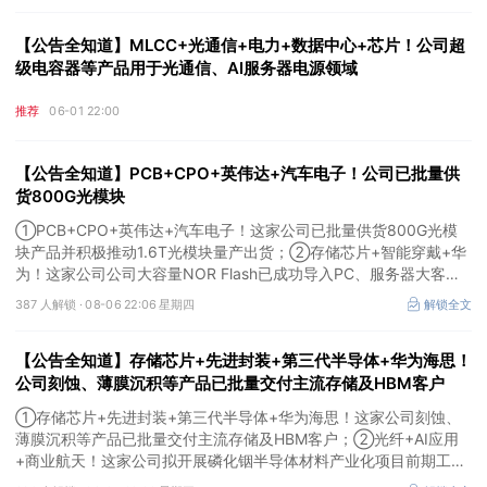
【公告全知道】MLCC+光通信+电力+数据中心+芯片！公司超
级电容器等产品用于光通信、AI服务器电源领域
推荐
06-01 22:00
【公告全知道】PCB+CPO+英伟达+汽车电子！公司已批量供
货800G光模块
①PCB+CPO+英伟达+汽车电子！这家公司已批量供货800G光模
块产品并积极推动1.6T光模块量产出货；②存储芯片+智能穿戴+华
为！这家公司公司大容量NOR Flash已成功导入PC、服务器大客
户；③边缘计算+智慧灯杆！公司拟跨界布局固态存储标的。
387 人解锁 ·
08-06 22:06 星期四
解锁全文
【公告全知道】存储芯片+先进封装+第三代半导体+华为海思！
公司刻蚀、薄膜沉积等产品已批量交付主流存储及HBM客户
①存储芯片+先进封装+第三代半导体+华为海思！这家公司刻蚀、
薄膜沉积等产品已批量交付主流存储及HBM客户；②光纤+AI应用
+商业航天！这家公司拟开展磷化铟半导体材料产业化项目前期工
作；③MLCC+光模块+商业航天+军工！公司拟定增募资不超3亿元