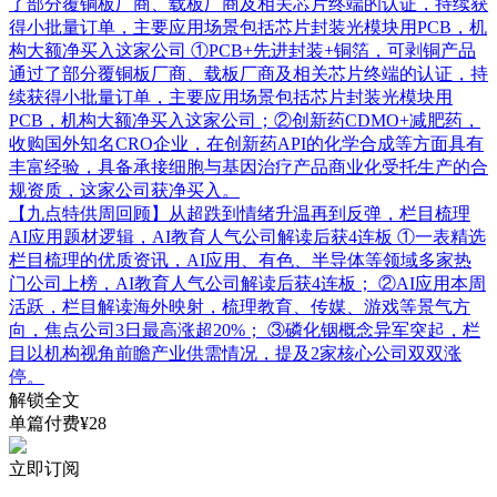
了部分覆铜板厂商、载板厂商及相关芯片终端的认证，持续获
得小批量订单，主要应用场景包括芯片封装光模块用PCB，机
构大额净买入这家公司
①PCB+先进封装+铜箔，可剥铜产品
通过了部分覆铜板厂商、载板厂商及相关芯片终端的认证，持
续获得小批量订单，主要应用场景包括芯片封装光模块用
PCB，机构大额净买入这家公司；②创新药CDMO+减肥药，
收购国外知名CRO企业，在创新药API的化学合成等方面具有
丰富经验，具备承接细胞与基因治疗产品商业化受托生产的合
规资质，这家公司获净买入。
【九点特供周回顾】从超跌到情绪升温再到反弹，栏目梳理
AI应用题材逻辑，AI教育人气公司解读后获4连板
①一表精选
栏目梳理的优质资讯，AI应用、有色、半导体等领域多家热
门公司上榜，AI教育人气公司解读后获4连板； ②AI应用本周
活跃，栏目解读海外映射，梳理教育、传媒、游戏等景气方
向，焦点公司3日最高涨超20%； ③磷化铟概念异军突起，栏
目以机构视角前瞻产业供需情况，提及2家核心公司双双涨
停。
解锁全文
单篇付费¥28
立即订阅