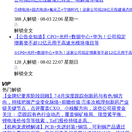
①锂电池+固态电池+氟化工+宁德时代！这家公司拟28亿元投建液态锂
388 人解锁 ·
08-03 22:06 星期一
解锁全文
【公告全知道】CPO+光纤+数据中心+华为！公司拟定
增募资不超12亿元用于高速光模块项目等
①CPO+光纤+数据中心+华为！这家公司拟定增募资不超12亿元用于
128 人解锁 ·
08-02 22:07 星期日
解锁全文
热门解锁
【金牌纪要库阶段回顾】7-8月深度跟踪创新药与有色/铜方
向，持续把握产业变化脉络+前瞻价值
①多次梳理创新药产业
链关键节点，点评覆盖CXO、小核酸方向，这些公司获资金
关注； ②跟踪有色行业动态，覆盖铜矿格局、现货紧平衡、
锂电涨价传导等线索，Ta们股价持续走高。
【机构龙虎榜解读】PCB+先进封装+铜箔，可剥铜产品通过