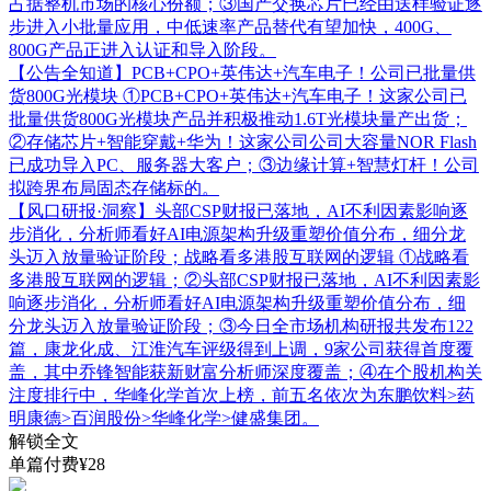
占据整机市场的核心份额；③国产交换芯片已经由送样验证逐
步进入小批量应用，中低速率产品替代有望加快，400G、
800G产品正进入认证和导入阶段。
【公告全知道】PCB+CPO+英伟达+汽车电子！公司已批量供
货800G光模块
①PCB+CPO+英伟达+汽车电子！这家公司已
批量供货800G光模块产品并积极推动1.6T光模块量产出货；
②存储芯片+智能穿戴+华为！这家公司公司大容量NOR Flash
已成功导入PC、服务器大客户；③边缘计算+智慧灯杆！公司
拟跨界布局固态存储标的。
【风口研报·洞察】头部CSP财报已落地，AI不利因素影响逐
步消化，分析师看好AI电源架构升级重塑价值分布，细分龙
头迈入放量验证阶段；战略看多港股互联网的逻辑
①战略看
多港股互联网的逻辑；②头部CSP财报已落地，AI不利因素影
响逐步消化，分析师看好AI电源架构升级重塑价值分布，细
分龙头迈入放量验证阶段；③今日全市场机构研报共发布122
篇，康龙化成、江淮汽车评级得到上调，9家公司获得首度覆
盖，其中乔锋智能获新财富分析师深度覆盖；④在个股机构关
注度排行中，华峰化学首次上榜，前五名依次为东鹏饮料>药
明康德>百润股份>华峰化学>健盛集团。
解锁全文
单篇付费¥28