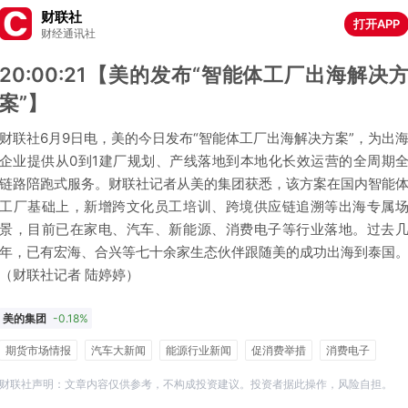
财联社
打开APP
财经通讯社
20:00:21【美的发布“智能体工厂出海解决
案”】
财联社6月9日电，美的今日发布“智能体工厂出海解决方案”，为出
企业提供从0到1建厂规划、产线落地到本地化长效运营的全周期
链路陪跑式服务。财联社记者从美的集团获悉，该方案在国内智能
工厂基础上，新增跨文化员工培训、跨境供应链追溯等出海专属
景，目前已在家电、汽车、新能源、消费电子等行业落地。过去
年，已有宏海、合兴等七十余家生态伙伴跟随美的成功出海到泰国
（财联社记者 陆婷婷）
美的集团
-0.18%
期货市场情报
汽车大新闻
能源行业新闻
促消费举措
消费电子
家电
财联社声明：文章内容仅供参考，不构成投资建议。投资者据此操作，风险自担。