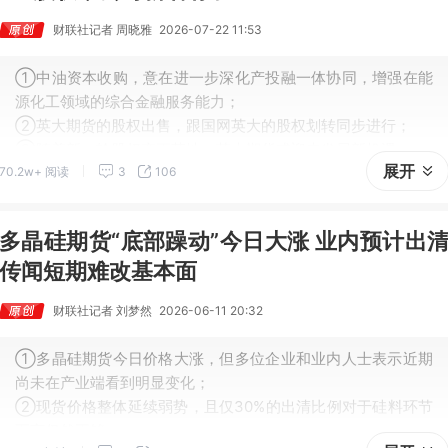
财联社记者 周晓雅
2026-07-22 11:53
①中油资本收购，意在进一步深化产投融一体协同，增强在能
源化工领域的综合金融服务能力；
②英大期货的股权出售，跟国网英大的股权划转同步进行；
③随着新一轮股权变更落地，英大期货或迎来发展新机遇。
展开
70.2w+ 阅读
3
106
多晶硅期货“底部躁动”今日大涨 业内预计出
传闻短期难改基本面
财联社记者 刘梦然
2026-06-11 20:32
①多晶硅期货今日价格大涨，但多位企业和业内人士表示近期
尚未在产业端看到明显变化；
②现货价格整体延续弱势，且仅30%的出清比例对于硅料环节
而言仍然不够。