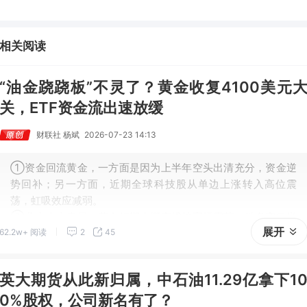
量验证阶段；③今日全市场机构研报共发布122篇，康龙化成、江淮汽车
评级得到上调，9家公司获得首度覆盖，其中乔锋智能获新财富分析师深
度覆盖；④在个股机构关注度排行中，华峰化学首次上榜，前五名依次
相关阅读
为东鹏饮料>药明康德>百润股份>华峰化学>健盛集团。
“油金跷跷板”不灵了？黄金收复4100美元
关，ETF资金流出速放缓
财联社 杨斌
2026-07-23 14:13
①资金回流黄金，一方面是因为上半年空头出清充分，资金逆
势回补；另一方面，近期全球科技股从单边上涨转入高位震
荡，虹吸效应减弱。
②业内人士表示，黄金短期大概率维持宽幅震荡，做多窗口尚
展开
62.2w+ 阅读
2
45
未开启，趋势性上涨或需等到9月之后，核心变量在于美联储能
否释放鸽派信号。
英大期货从此新归属，中石油11.29亿拿下1
0%股权，公司新名有了？