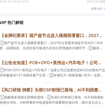
2026-06-09 20:00:21
2542724 阅
商务合作
热门解锁
【金牌纪要库】国产超节点进入规模部署窗口，2027年出货量有望提升至600-1200套，晶圆制造、先进封装可能成为决定出货增速的关键环节
①国产超节点进入规模部署窗口，2027年出货量有望提升至600-1200
套，晶圆制造、先进封装可能成为决定出货增速的关键环节；②服务器
ODM扩产弹性较强，毛利率有望由传统服务器的4%-8%提升至
10%-15%，这两家公司占据整机市场的核心份额；③国产交换芯片已经
【公告全知道】PCB+CPO+英伟达+汽车电子！公司已批量供货800G光模块
由送样验证逐步进入小批量应用，中低速率产品替代有望加快，400G、
800G产品正进入认证和导入阶段。
①PCB+CPO+英伟达+汽车电子！这家公司已批量供货800G光模块产品
并积极推动1.6T光模块量产出货；②存储芯片+智能穿戴+华为！这家公
司公司大容量NOR Flash已成功导入PC、服务器大客户；③边缘计算
+智慧灯杆！公司拟跨界布局固态存储标的。
【风口研报·洞察】头部CSP财报已落地，AI不利因素影响逐步消化，分析师看好AI电源架构升级重塑价值分布，细分龙头迈入放量验证阶段；战略看多港股互联网的逻辑
①战略看多港股互联网的逻辑；②头部CSP财报已落地，AI不利因素影
响逐步消化，分析师看好AI电源架构升级重塑价值分布，细分龙头迈入放