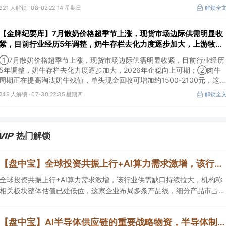
较强的开放生态特征，在AI智能体时代具有强竞争力，这几家企业与腾讯
321 人解锁 ·
08-02 22:14 星期日
解锁全
业务联系紧密；③AI应用扩张会显著增加推理算力需求，第三方算力的
单量与利用率具备上升基础，这类同时具备可交付GPU、低成本电力、集
【金牌纪要库】7月散奶价格超季节上涨，现货市场边际供需明显收
群调度、模型适配和运维能力的第三方算力租赁企业更加受益。
紧，目前行业经历5年调整，奶牛存栏去化力度逐步加大，上游牧业
企业或最先反映价格变化
①7月散奶价格超季节上涨，现货市场边际供需明显收紧，目前行业经历
5年调整，奶牛存栏去化力度逐步加大，2026年企稳向上可期；②肉牛
周期正在提高淘汰奶牛残值，单头现金回收可增加约1500-2100元，这
以改变低产牛“继续产奶还是立即淘汰”的决策，有望进一步加速奶牛去化
249 人解锁 ·
07-30 22:35 星期四
解锁全
力度；③原奶温和回升将改善行业竞争环境，上游牧业企业或最先反映
原奶和淘汰牛价格变化，下游乳制品有望受益周期改善。
热门解锁
【盘中宝】全球投资共振上行+AI算力需求激增，该行业供需缺口持续拉大，机构称相关板块整体估值已处低位，这家企业细分产品市占率第一
全球投资共振上行+AI算力需求激增，该行业供需缺口持续拉大，机构称
相关板块整体估值已处低位，这家企业布局多条产品线，细分产品市占率
第一。
【盘中宝】AI半导体供应链的重要战略物资，半导体制造升级为行业需求提供较好支撑，这家公司相关产品已导入头部半导体企业