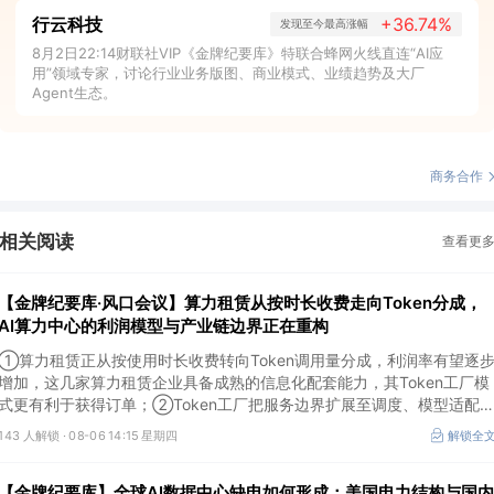
行云科技
+36.74%
发现至今最高涨幅
8月2日22:14财联社VIP《金牌纪要库》特联合蜂网火线直连“AI应
用”领域专家，讨论行业业务版图、商业模式、业绩趋势及大厂
Agent生态。
商务合作
相关阅读
查看更
【金牌纪要库·风口会议】算力租赁从按时长收费走向Token分成，
AI算力中心的利润模型与产业链边界正在重构
①算力租赁正从按使用时长收费转向Token调用量分成，利润率有望逐
增加，这几家算力租赁企业具备成熟的信息化配套能力，其Token工厂模
式更有利于获得订单；②Token工厂把服务边界扩展至调度、模型适配
计费和安全，这类具备网络安全配套和底层模型适配业务的企业也会受益
143 人解锁 ·
08-06 14:15 星期四
解锁全
Token工厂建设；③高端训练卡仍受供给约束，AI应用持续推高推理需求
后，国产算力卡有望持续放量。
【金牌纪要库】全球AI数据中心缺电如何形成：美国电力结构与国内