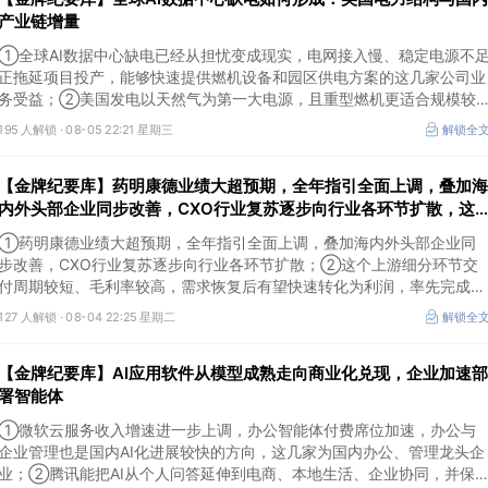
产业链增量
①全球AI数据中心缺电已经从担忧变成现实，电网接入慢、稳定电源不
正拖延项目投产，能够快速提供燃机设备和园区供电方案的这几家公司业
务受益；②美国发电以天然气为第一大电源，且重型燃机更适合规模较
大、持续运行的数据中心园区，透平叶片为上游主要卡产能环节，这家国
195 人解锁 ·
08-05 22:21 星期三
解锁全
内公司已与国外燃机巨头签署多年供货协议；③国家电网“十五五”投资规
划较上一周期明显提高，上半年特高压采购规模已经超过上一年全年，这
【金牌纪要库】药明康德业绩大超预期，全年指引全面上调，叠加海
几家企业为国内特高压设备头部企业。
内外头部企业同步改善，CXO行业复苏逐步向行业各环节扩散，这
个上游细分环节交付周期较短、毛利率较高，需求恢复后有望快速转
①药明康德业绩大超预期，全年指引全面上调，叠加海内外头部企业同
化为利润
步改善，CXO行业复苏逐步向行业各环节扩散；②这个上游细分环节交
付周期较短、毛利率较高，需求恢复后有望快速转化为利润，率先完成客
户认证并具备规模化生产能力的企业竞争优势更明显；③相较2019—
127 人解锁 ·
08-04 22:25 星期二
解锁全
2021年周期，本轮更多来自存量管线向中后期推进、境外BD交易活跃、
新技术平台进入商业化阶段以及产能利用率修复，该环节业绩兑现属性更
【金牌纪要库】AI应用软件从模型成熟走向商业化兑现，企业加速部
强。
署智能体
①微软云服务收入增速进一步上调，办公智能体付费席位加速，办公与
企业管理也是国内AI化进展较快的方向，这几家为国内办公、管理龙头企
业；②腾讯能把AI从个人问答延伸到电商、本地生活、企业协同，并保