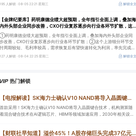
大、持续运行的数据中心园区，透平叶片为上游主要卡产能环节，这家国
195 人解锁 ·
08-05 22:21 星期三
解锁全
内公司已与国外燃机巨头签署多年供货协议；③国家电网“十五五”投资规
划较上一周期明显提高，上半年特高压采购规模已经超过上一年全年，这
【金牌纪要库】药明康德业绩大超预期，全年指引全面上调，叠加海
几家企业为国内特高压设备头部企业。
内外头部企业同步改善，CXO行业复苏逐步向行业各环节扩散，这
个上游细分环节交付周期较短、毛利率较高，需求恢复后有望快速转
①药明康德业绩大超预期，全年指引全面上调，叠加海内外头部企业同
化为利润
步改善，CXO行业复苏逐步向行业各环节扩散；②这个上游细分环节交
付周期较短、毛利率较高，需求恢复后有望快速转化为利润，率先完成客
户认证并具备规模化生产能力的企业竞争优势更明显；③相较2019—
127 人解锁 ·
08-04 22:25 星期二
解锁全
2021年周期，本轮更多来自存量管线向中后期推进、境外BD交易活跃、
新技术平台进入商业化阶段以及产能利用率修复，该环节业绩兑现属性更
强。
热门解锁
【电报解读】SK海力士确认V10 NAND将导入晶圆键合技术，机构测算随着混合键合技术在HBM等领域加速应用，2030年相关设备市场规模有望达到100亿元，这家公司正布局用于半导体存储器产品的测试设备
首款采用！SK海力士确认V10 NAND将导入晶圆键合技术，机构测算随
着混合键合技术在AI逻辑芯片、HBM等领域加速应用，2030年相关设备
市场规模有望达到100亿元，这家公司正在布局用于半导体存储器产品的
测试设备，另一家混合键合设备相关收入占总营收的比重约为2%。
【财联社早知道】溢价45%！A股存储巨头完成37亿元定增，机构称AI数据中心存储芯片供应短缺的情况仍在加剧；英伟达据悉拟向Lancium投资最高30亿美元，支持AI数据中心电力基础设施