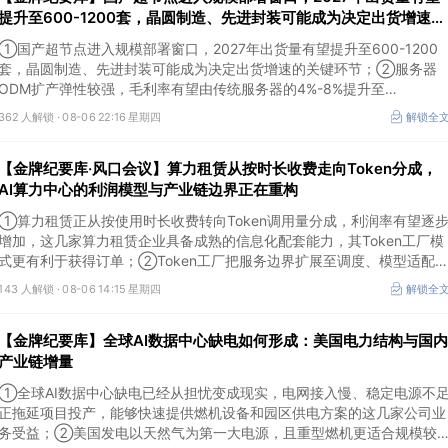
提升至600-1200套，晶圆制造、先进封装可能成为决定出货增速的
关键环节
①国产超节点进入规模部署窗口，2027年出货量有望提升至600-1200
套，晶圆制造、先进封装可能成为决定出货增速的关键环节；②服务器
ODM扩产弹性较强，毛利率有望由传统服务器的4%-8%提升至
10%-15%，这两家公司占据整机市场的核心份额；③国产交换芯片已经
362 人解锁 ·
08-06 22:16 星期四
解锁全
由送样验证逐步进入小批量应用，中低速率产品替代有望加快，400G、
800G产品正进入认证和导入阶段。
【金牌纪要库·风口会议】算力租赁从按时长收费走向Token分成，
AI算力中心的利润模型与产业链边界正在重构
①算力租赁正从按使用时长收费转向Token调用量分成，利润率有望逐
增加，这几家算力租赁企业具备成熟的信息化配套能力，其Token工厂模
式更有利于获得订单；②Token工厂把服务边界扩展至调度、模型适配
计费和安全，这类具备网络安全配套和底层模型适配业务的企业也会受益
143 人解锁 ·
08-06 14:15 星期四
解锁全
Token工厂建设；③高端训练卡仍受供给约束，AI应用持续推高推理需求
后，国产算力卡有望持续放量。
【金牌纪要库】全球AI数据中心缺电如何形成：美国电力结构与国内
产业链增量
①全球AI数据中心缺电已经从担忧变成现实，电网接入慢、稳定电源不
正拖延项目投产，能够快速提供燃机设备和园区供电方案的这几家公司业
务受益；②美国发电以天然气为第一大电源，且重型燃机更适合规模较