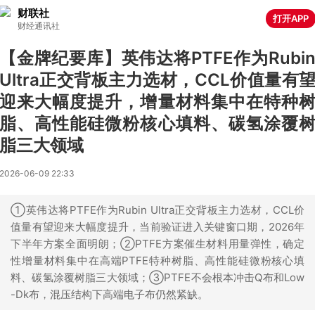
财联社
打开APP
财经通讯社
【金牌纪要库】英伟达将PTFE作为Rubi
Ultra正交背板主力选材，CCL价值量有
迎来大幅度提升，增量材料集中在特种
脂、高性能硅微粉核心填料、碳氢涂覆
脂三大领域
2026-06-09 22:33
①英伟达将PTFE作为Rubin Ultra正交背板主力选材，CCL价
值量有望迎来大幅度提升，当前验证进入关键窗口期，2026年
下半年方案全面明朗；②PTFE方案催生材料用量弹性，确定
性增量材料集中在高端PTFE特种树脂、高性能硅微粉核心填
料、碳氢涂覆树脂三大领域；③PTFE不会根本冲击Q布和Low
-Dk布，混压结构下高端电子布仍然紧缺。