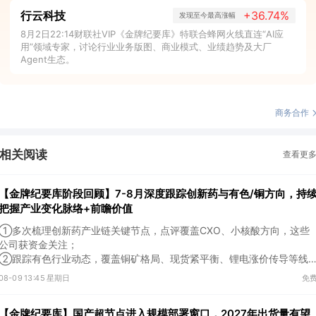
行云科技
+36.74%
发现至今最高涨幅
8月2日22:14财联社VIP《金牌纪要库》特联合蜂网火线直连“AI应
用”领域专家，讨论行业业务版图、商业模式、业绩趋势及大厂
Agent生态。
商务合作
相关阅读
查看更
【金牌纪要库阶段回顾】7-8月深度跟踪创新药与有色/铜方向，持
把握产业变化脉络+前瞻价值
①多次梳理创新药产业链关键节点，点评覆盖CXO、小核酸方向，这些
公司获资金关注；
②跟踪有色行业动态，覆盖铜矿格局、现货紧平衡、锂电涨价传导等线
索，Ta们股价持续走高。
08-09 13:45 星期日
免
【金牌纪要库】国产超节点进入规模部署窗口，2027年出货量有望