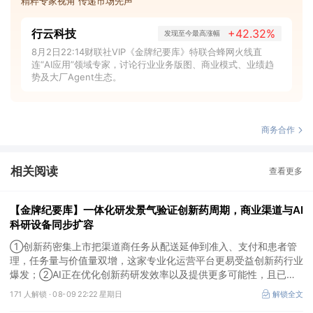
精粹专家视角 传递市场先声
行云科技
+42.32%
发现至今最高涨幅
8月2日22:14财联社VIP《金牌纪要库》特联合蜂网火线直
连“AI应用”领域专家，讨论行业业务版图、商业模式、业绩趋
势及大厂Agent生态。
商务合作
相关阅读
查看更多
【金牌纪要库】一体化研发景气验证创新药周期，商业渠道与AI
科研设备同步扩容
①创新药密集上市把渠道商任务从配送延伸到准入、支付和患者管
理，任务量与价值量双增，这家专业化运营平台更易受益创新药行业
爆发；②AI正在优化创新药研发效率以及提供更多可能性，且已有
部分企业形成项目收益，这几家企业为其中的代表；③AI创新药研
171 人解锁 ·
08-09 22:22 星期日
解锁全文
发会带动数据生产与分析设备、生物工艺与制药装备等需求，管线推