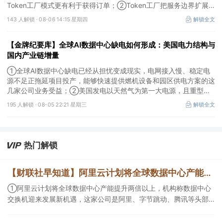
Token工厂模式更有利于获得订单；②Token工厂把服务边界扩展
至调度、模型适配、计费和安全，这类具备网络安全配套和底层模型
143 人解锁 ·
08-06 14:15 星期四
解锁全文
适配业务的企业也会受益Token工厂建设；③高端训练卡仍受供给
约束，AI应用持续推高推理需求后，国产算力卡有望持续放量。
【金牌纪要库】全球AI数据中心缺电如何形成：美国电力结构与
国内产业链增量
①全球AI数据中心缺电已经从担忧变成现实，电网接入慢、稳定电
源不足正拖延项目投产，能够快速提供燃机设备和园区供电方案的这
几家公司业务受益；②美国发电以天然气为第一大电源，且重型燃
机更适合规模较大、持续运行的数据中心园区，透平叶片为上游主要
195 人解锁 ·
08-05 22:21 星期三
解锁全文
卡产能环节，这家国内公司已与国外燃机巨头签署多年供货协议；
③国家电网“十五五”投资规划较上一周期明显提高，上半年特高压
采购规模已经超过上一年全年，这几家企业为国内特高压设备头部企
业。
热门解锁
【财联社早知道】阿里云计划将全球数据中心产能提升两倍以上，这家公司是阿里、字节跳动、腾讯数据中心交换机核心供应商；上海推动算力和基础大模型扩大境外调用，支持智能体、多模态生成等模型产品出口
①阿里云计划将全球数据中心产能提升两倍以上，机构称数据中心
交换机迎来发展新机遇，这家公司是阿里、字节跳动、腾讯等头部
互联网企业的数据中心交换机核心供应商； ②上海推动算力和基础
大模型扩大境外调用，支持智能体、多模态生成等模型产品出口，