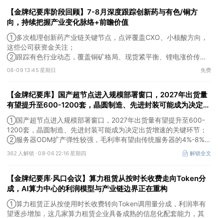
进后这一类企业会随产业节奏随后受益。
【金牌纪要库阶段回顾】7-8月深度跟踪创新药与有色/铜方
向，持续把握产业变化脉络+前瞻价值
①多次梳理创新药产业链关键节点，点评覆盖CXO、小核酸方向，
这些公司获资金关注；
②跟踪有色行业动态，覆盖铜矿格局、现货紧平衡、锂电涨价传导
等线索，Ta们股价持续走高。
08-09 13:45 星期日
免费
【金牌纪要库】国产超节点进入规模部署窗口，2027年出货量
有望提升至600-1200套，晶圆制造、先进封装可能成为决定出
货增速的关键环节
①国产超节点进入规模部署窗口，2027年出货量有望提升至600-
1200套，晶圆制造、先进封装可能成为决定出货增速的关键环节；
②服务器ODM扩产弹性较强，毛利率有望由传统服务器的4%-8%提
升至10%-15%，这两家公司占据整机市场的核心份额；③国产交换
362 人解锁 ·
08-06 22:16 星期四
解锁全文
芯片已经由送样验证逐步进入小批量应用，中低速率产品替代有望加
快，400G、800G产品正进入认证和导入阶段。
【金牌纪要库·风口会议】算力租赁从按时长收费走向Token分
成，AI算力中心的利润模型与产业链边界正在重构
①算力租赁正从按使用时长收费转向Token调用量分成，利润率有
望逐步增加，这几家算力租赁企业具备成熟的信息化配套能力，其