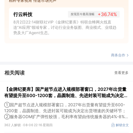
精粹专家视角 传递市场先声
行云科技
+36.74%
发现至今最高涨幅
8月2日22:14财联社VIP《金牌纪要库》特联合蜂网火线直
连“AI应用”领域专家，讨论行业业务版图、商业模式、业绩趋
势及大厂Agent生态。
商务合作
相关阅读
查看更多
【金牌纪要库】国产超节点进入规模部署窗口，2027年出货量
有望提升至600-1200套，晶圆制造、先进封装可能成为决定出
货增速的关键环节
①国产超节点进入规模部署窗口，2027年出货量有望提升至600-
1200套，晶圆制造、先进封装可能成为决定出货增速的关键环节；
②服务器ODM扩产弹性较强，毛利率有望由传统服务器的4%-8%提
升至10%-15%，这两家公司占据整机市场的核心份额；③国产交换
362 人解锁 ·
08-06 22:16 星期四
解锁全文
芯片已经由送样验证逐步进入小批量应用，中低速率产品替代有望加