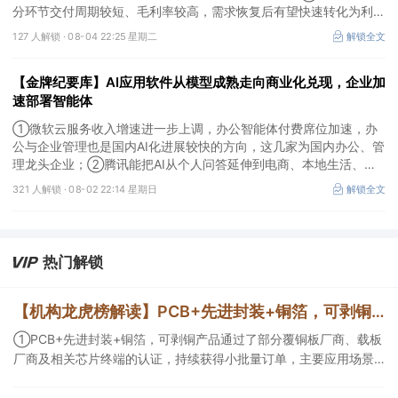
分环节交付周期较短、毛利率较高，需求恢复后有望快速转化为利
润，率先完成客户认证并具备规模化生产能力的企业竞争优势更明
127 人解锁 ·
08-04 22:25 星期二
解锁全文
显；③相较2019—2021年周期，本轮更多来自存量管线向中后期推
进、境外BD交易活跃、新技术平台进入商业化阶段以及产能利用率
【金牌纪要库】AI应用软件从模型成熟走向商业化兑现，企业加
修复，该环节业绩兑现属性更强。
速部署智能体
①微软云服务收入增速进一步上调，办公智能体付费席位加速，办
公与企业管理也是国内AI化进展较快的方向，这几家为国内办公、管
理龙头企业；②腾讯能把AI从个人问答延伸到电商、本地生活、企
业协同，并保留较强的开放生态特征，在AI智能体时代具有强竞争
321 人解锁 ·
08-02 22:14 星期日
解锁全文
力，这几家企业与腾讯业务联系紧密；③AI应用扩张会显著增加推
理算力需求，第三方算力的订单量与利用率具备上升基础，这类同时
具备可交付GPU、低成本电力、集群调度、模型适配和运维能力的
第三方算力租赁企业更加受益。
热门解锁
【机构龙虎榜解读】PCB+先进封装+铜箔，可剥铜产品通过了部分覆铜板厂商、载板厂商及相关芯片终端的认证，持续获得小批量订单，主要应用场景包括芯片封装光模块用PCB，机构大额净买入这家公司
①PCB+先进封装+铜箔，可剥铜产品通过了部分覆铜板厂商、载板
厂商及相关芯片终端的认证，持续获得小批量订单，主要应用场景
包括芯片封装光模块用PCB，机构大额净买入这家公司；②创新药
CDMO+减肥药，收购国外知名CRO企业，在创新药API的化学合成