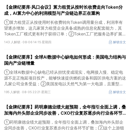
快，400G、800G产品正进入认证和导入阶段。
【金牌纪要库·风口会议】算力租赁从按时长收费走向Token分
成，AI算力中心的利润模型与产业链边界正在重构
①算力租赁正从按使用时长收费转向Token调用量分成，利润率有
望逐步增加，这几家算力租赁企业具备成熟的信息化配套能力，其
Token工厂模式更有利于获得订单；②Token工厂把服务边界扩展
至调度、模型适配、计费和安全，这类具备网络安全配套和底层模型
143 人解锁 ·
08-06 14:15 星期四
解锁全文
适配业务的企业也会受益Token工厂建设；③高端训练卡仍受供给
约束，AI应用持续推高推理需求后，国产算力卡有望持续放量。
【金牌纪要库】全球AI数据中心缺电如何形成：美国电力结构与
国内产业链增量
①全球AI数据中心缺电已经从担忧变成现实，电网接入慢、稳定电
源不足正拖延项目投产，能够快速提供燃机设备和园区供电方案的这
几家公司业务受益；②美国发电以天然气为第一大电源，且重型燃
机更适合规模较大、持续运行的数据中心园区，透平叶片为上游主要
195 人解锁 ·
08-05 22:21 星期三
解锁全文
卡产能环节，这家国内公司已与国外燃机巨头签署多年供货协议；
③国家电网“十五五”投资规划较上一周期明显提高，上半年特高压
【金牌纪要库】药明康德业绩大超预期，全年指引全面上调，叠
采购规模已经超过上一年全年，这几家企业为国内特高压设备头部企
业。
加海内外头部企业同步改善，CXO行业复苏逐步向行业各环节
扩散，这个上游细分环节交付周期较短、毛利率较高，需求恢复
①药明康德业绩大超预期，全年指引全面上调，叠加海内外头部企
后有望快速转化为利润
业同步改善，CXO行业复苏逐步向行业各环节扩散；②这个上游细