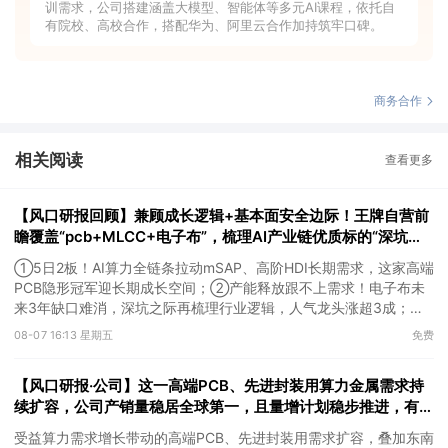
训需求，公司搭建涵盖大模型、智能体等多元AI课程，依托自
有院校、高校合作，搭配华为、阿里云合作加持筑牢口碑。
商务合作
相关阅读
查看更多
【风口研报回顾】兼顾成长逻辑+基本面安全边际！王牌自营前
瞻覆盖“pcb+MLCC+电子布”，梳理AI产业链优质标的“深坑起
跳”
①5日2板！AI算力全链条拉动mSAP、高阶HDI长期需求，这家高端
PCB隐形冠军迎长期成长空间；②产能释放跟不上需求！电子布未
来3年缺口难消，深坑之际再梳理行业逻辑，人气龙头涨超3成；
③AI服务器、机器人带动MLCC景气周期持续！这家公司扩产、涨
08-07 16:13 星期五
免费
价预期暂未被市场定价，王牌自营前瞻捕捉“预期差”，3日大涨
26%。
【风口研报·公司】这一高端PCB、先进封装用算力金属需求持
续扩容，公司产销量稳居全球第一，且量增计划稳步推进，有望
充分受益价格上行
受益算力需求增长带动的高端PCB、先进封装用需求扩容，叠加东南