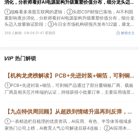
消化，分析师看好AI电源架构升级重塑价值分布，细分龙头迈入
放量验证阶段；战略看多港股互联网的逻辑
①战略看多港股互联网的逻辑；②头部CSP财报已落地，AI不利因
素影响逐步消化，分析师看好AI电源架构升级重塑价值分布，细分龙
头迈入放量验证阶段；③今日全市场机构研报共发布122篇，康龙化
成、江淮汽车评级得到上调，9家公司获得首度覆盖，其中乔锋智能
358 人解锁 ·
08-06 21:47 星期四
解锁全文
获新财富分析师深度覆盖；④在个股机构关注度排行中，华峰化学
首次上榜，前五名依次为东鹏饮料>药明康德>百润股份>华峰化学>
健盛集团。
热门解锁
【机构龙虎榜解读】PCB+先进封装+铜箔，可剥铜产品通过了部分覆铜板厂商、载板厂商及相关芯片终端的认证，持续获得小批量订单，主要应用场景包括芯片封装光模块用PCB，机构大额净买入这家公司
①PCB+先进封装+铜箔，可剥铜产品通过了部分覆铜板厂商、载板
厂商及相关芯片终端的认证，持续获得小批量订单，主要应用场景
包括芯片封装光模块用PCB，机构大额净买入这家公司；②创新药
CDMO+减肥药，收购国外知名CRO企业，在创新药API的化学合成
【九点特供周回顾】从超跌到情绪升温再到反弹，栏目梳理AI应用题材逻辑，AI教育人气公司解读后获4连板
等方面具有丰富经验，具备承接细胞与基因治疗产品商业化受托生
产的合规资质，这家公司获净买入。
①一表精选栏目梳理的优质资讯，AI应用、有色、半导体等领域多
家热门公司上榜，AI教育人气公司解读后获4连板； ②AI应用本周
活跃，栏目解读海外映射，梳理教育、传媒、游戏等景气方向，焦