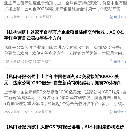
亚主产国复产进度低于预期，这一金属供需持续紧张，价格中枢有望
持续上移，公司自2005年以来产销量稳居全球第一，伴随矿产资源
产量增长与冶炼产能整合并举，公司市占率有望进一步提升，同时有
190 人解锁 ·
08-07 13:04 星期五
解锁全文
望充分受益金属价格上行。
【机构调研】这家平台型芯片企业项目陆续交付验收，ASIC在
手订单覆盖云端AI等多个方向
这家平台型芯片企业项目陆续进入交付验收阶段，公司ASIC在手订
单覆盖云端AI、端侧AI等多个方向，云端算力类为第一大应用方向。
131 人解锁 ·
08-07 12:57 星期五
解锁全文
【风口研报·公司】上半年中国创新药BD交易接近1000亿美
元，这家公司“CRO服务+自主新药”双轮驱动，拥有20余项1类
新药在研管线，覆盖肿瘤+自免+疼痛管理等重大领域
上半年中国创新药BD交易接近1000亿美元，这家公司“CRO服务+自
主新药”双轮驱动，拥有20余项1类新药在研管线，覆盖肿瘤+自免
+疼痛管理等重大领域，构建起1个综合药物研发平台+多肽、小核
酸、CGT、小分子4个创新技术平台，创新转型成果正逐步兑现。
258 人解锁 ·
08-07 10:18 星期五
解锁全文
【风口研报·洞察】头部CSP财报已落地，AI不利因素影响逐步