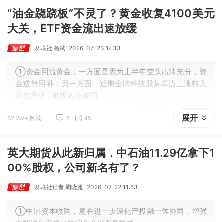
“油金跷跷板”不灵了？黄金收复4100美元
大关，ETF资金流出速放缓
财联社 杨斌
2026-07-23 14:13
①资金回流黄金，一方面是因为上半年空头出清充分，资
金逆势回补；另一方面，近期全球科技股从单边上涨转入
高位震荡，虹吸效应减弱。
②业内人士表示，黄金短期大概率维持宽幅震荡，做多窗
展开
62.2w+ 阅读
2
45
口尚未开启，趋势性上涨或需等到9月之后，核心变量在于
美联储能否释放鸽派信号。
英大期货从此新归属，中石油11.29亿拿下1
00%股权，公司新名有了？
财联社记者 周晓雅
2026-07-22 11:53
①中油资本收购，意在进一步深化产投融一体协同，增强