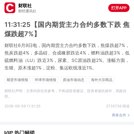
财联社
打开APP
财经通讯社
11:31:25【国内期货主力合约多数下跌 焦
煤跌超7%】
财联社6月9日电，国内期货主力合约多数下跌，焦煤跌超7%，
焦炭跌超4%，多晶硅、合成橡胶跌近4%，燃料油跌超3%，低
硫燃料油（LU）跌近3%，尿素、SC原油跌超2%。涨幅方面，
生猪、原木涨超1%，淀粉、集运欧线涨近1%。
期货市场情报
环球市场情报
原油市场动态
海外大宗商品
煤炭
橡胶
轮胎
猪肉
财联社声明：文章内容仅供参考，不构成投资建议。投资者据此操作，风险自
担。
2026-06-09 11:31:25
2735736 阅读
商务合作
热门解锁