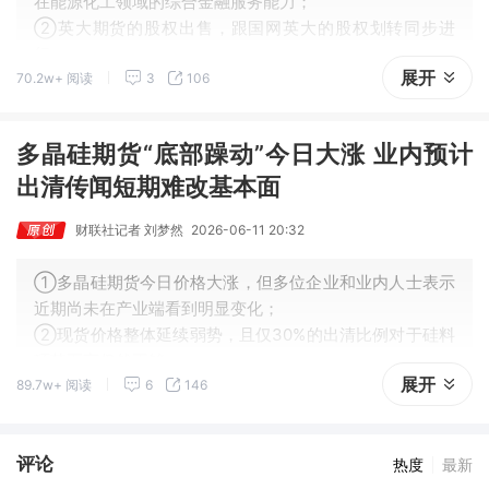
在能源化工领域的综合金融服务能力；
②英大期货的股权出售，跟国网英大的股权划转同步进
行；
展开
70.2w+ 阅读
3
106
③随着新一轮股权变更落地，英大期货或迎来发展新机
遇。
多晶硅期货“底部躁动”今日大涨 业内预计
出清传闻短期难改基本面
财联社记者 刘梦然
2026-06-11 20:32
①多晶硅期货今日价格大涨，但多位企业和业内人士表示
近期尚未在产业端看到明显变化；
②现货价格整体延续弱势，且仅30%的出清比例对于硅料
环节而言仍然不够。
展开
89.7w+ 阅读
6
146
评论
热度
最新