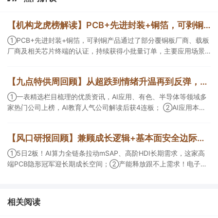
【机构龙虎榜解读】PCB+先进封装+铜箔，可剥铜产品通过了部分覆铜板厂商、载板厂商及相关芯片终端的认证，持续获得小批量订单，主要应用场景包括芯片封装光模块用PCB，机构大额净买入这家公司
①PCB+先进封装+铜箔，可剥铜产品通过了部分覆铜板厂商、载板
厂商及相关芯片终端的认证，持续获得小批量订单，主要应用场景
包括芯片封装光模块用PCB，机构大额净买入这家公司；②创新药
CDMO+减肥药，收购国外知名CRO企业，在创新药API的化学合成
【九点特供周回顾】从超跌到情绪升温再到反弹，栏目梳理AI应用题材逻辑，AI教育人气公司解读后获4连板
等方面具有丰富经验，具备承接细胞与基因治疗产品商业化受托生
产的合规资质，这家公司获净买入。
①一表精选栏目梳理的优质资讯，AI应用、有色、半导体等领域多
家热门公司上榜，AI教育人气公司解读后获4连板； ②AI应用本周
活跃，栏目解读海外映射，梳理教育、传媒、游戏等景气方向，焦
点公司3日最高涨超20%； ③磷化铟概念异军突起，栏目以机构视
【风口研报回顾】兼顾成长逻辑+基本面安全边际！王牌自营前瞻覆盖“pcb+MLCC+电子布”，梳理AI产业链优质标的“深坑起跳”
角前瞻产业供需情况，提及2家核心公司双双涨停。
①5日2板！AI算力全链条拉动mSAP、高阶HDI长期需求，这家高
端PCB隐形冠军迎长期成长空间；②产能释放跟不上需求！电子布
未来3年缺口难消，深坑之际再梳理行业逻辑，人气龙头涨超3成；
③AI服务器、机器人带动MLCC景气周期持续！这家公司扩产、涨
价预期暂未被市场定价，王牌自营前瞻捕捉“预期差”，3日大涨
相关阅读
26%。