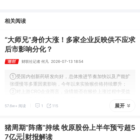
家算力租赁服务已成功服务十余名客户。
相关阅读
“大师兄”身价大涨！多家企业反映供不应求
后市影响分化？
财联社记者 何凡
2026-07-13 18:54
①受国内创新药研发向好，总体推进节奏加快以及产能扩
张缓慢等多重因素影响，今年以来实验猴价格持续攀升；
②对上游CRO企业而言，业绩能否在猴价上涨过程中受益
的关键在于实验猴资源的自给率；
展开
57.6w+ 阅读
1
115
③行业专家认为，今年下半年实验猴价格大概率还在高位
运行。
猪周期“阵痛”持续 牧原股份上半年预亏超5
7亿元|财报解读