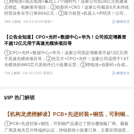
①锂电池+固态电池+氟化工+宁德时代！这家公司拟28亿元投建液
态锂盐、电解液等项目；②创新药+CRO！这家公司截至6月末持续
经营业务在手订单664亿元；③算力租赁+机器人+IP经济！公司签
署32亿元算力服务合同。
388 人解锁 ·
08-03 22:06 星期一
解锁全文
【公告全知道】CPO+光纤+数据中心+华为！公司拟定增募资
不超12亿元用于高速光模块项目等
①CPO+光纤+数据中心+华为！这家公司拟定增募资不超12亿元用
于高速光模块项目等；②光芯片+CPO+光纤！这家公司适用于1.6T
光模块的AWG芯片及组件已小批量出货；③锂电池+创新药+合成生
物！公司拟定增募资不超过7亿元以切入半导体供应链。
128 人解锁 ·
08-02 22:07 星期日
解锁全文
热门解锁
【机构龙虎榜解读】PCB+先进封装+铜箔，可剥铜产品通过了部分覆铜板厂商、载板厂商及相关芯片终端的认证，持续获得小批量订单，主要应用场景包括芯片封装光模块用PCB，机构大额净买入这家公司
①PCB+先进封装+铜箔，可剥铜产品通过了部分覆铜板厂商、载板
厂商及相关芯片终端的认证，持续获得小批量订单，主要应用场景