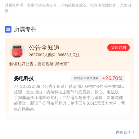
财联社声明：文章内容仅供参考，不构成投资建议。投资者据此操作，风险自
担。
所属专栏
公告全知道
立即订阅
2637692人购买
96688人关注
解读利好公告，提前规避“黑天鹅”
扬电科技
+26.70%
发现至今最高涨幅
7月20日22:08《公告全知道》精选“扬电科技”公司公告并加以
梳理，发文指出：扬电科技主营节能变压器、铁心、电磁线，
手握非晶变压器核心专利，产品适配数据中心基建、新能源储
能赛道；新设子公司布局算力，签下五年8.6亿元算力大单，营
收占比颇高。
商务合作