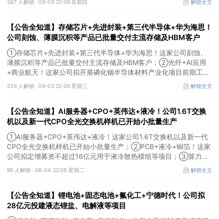
387 人解锁 ·
08-06 22:06 星期四
解锁全文
【公告全知道】存储芯片+先进封装+第三代半导体+华为海思！
公司刻蚀、薄膜沉积等产品已批量交付主流存储及HBM客户
①存储芯片+先进封装+第三代半导体+华为海思！这家公司刻蚀、
薄膜沉积等产品已批量交付主流存储及HBM客户；②光纤+AI应用
+商业航天！这家公司拟开展磷化铟半导体材料产业化项目前期工
作；③MLCC+光模块+商业航天+军工！公司拟定增募资不超3亿元
236 人解锁 ·
08-05 22:06 星期三
解锁全文
用于MLCC相关项目。
【公告全知道】AI服务器+CPO+英伟达+液冷！公司1.6T交换
机以及新一代CPO全光交换机样机已开始小批量生产
①AI服务器+CPO+英伟达+液冷！这家公司1.6T交换机以及新一代
CPO全光交换机样机已开始小批量生产；②PCB+液冷+铜箔！这家
公司拟定增募资不超过16亿元用于液冷散热模组等项目；③算力
+云计算+华为鲲鹏！公司签署超46亿元算力服务合同。
99 人解锁 ·
08-04 22:06 星期二
解锁全文
【公告全知道】锂电池+固态电池+氟化工+宁德时代！公司拟
28亿元投建液态锂盐、电解液等项目