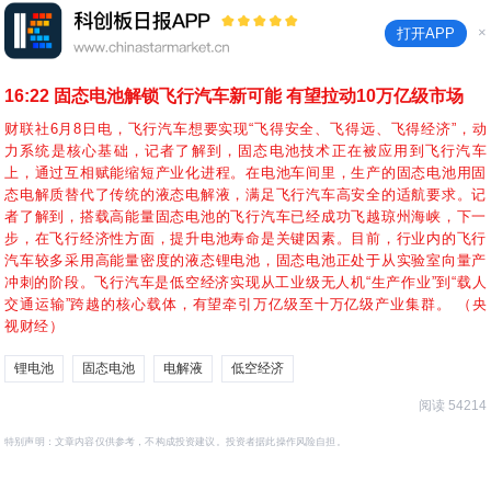
×
打开APP
16:22
固态电池解锁飞行汽车新可能 有望拉动10万亿级市场
财联社6月8日电，飞行汽车想要实现“飞得安全、飞得远、飞得经济”，动
力系统是核心基础，记者了解到，固态电池技术正在被应用到飞行汽车
上，通过互相赋能缩短产业化进程。在电池车间里，生产的固态电池用固
态电解质替代了传统的液态电解液，满足飞行汽车高安全的适航要求。记
者了解到，搭载高能量固态电池的飞行汽车已经成功飞越琼州海峡，下一
步，在飞行经济性方面，提升电池寿命是关键因素。目前，行业内的飞行
汽车较多采用高能量密度的液态锂电池，固态电池正处于从实验室向量产
冲刺的阶段。飞行汽车是低空经济实现从工业级无人机“生产作业”到“载人
交通运输”跨越的核心载体，有望牵引万亿级至十万亿级产业集群。 （央
视财经）
锂电池
固态电池
电解液
低空经济
阅读 54214
特别声明：文章内容仅供参考，不构成投资建议。投资者据此操作风险自担。