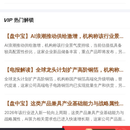
台支持接入通义千问等大模型；
③Palantir涨超29%，公司二季度业绩全面超越市场预期，同时上调
全年业绩指引，推动股价创近年来最大单日涨幅之一。
热门解锁
【盘中宝】AI浪潮推动供给激增，机构称该行业景气度持续，当前估值低具备较高配置性价比，这家企业重点产品即将发布
AI浪潮推动供给激增，机构称该行业景气度持续，当前估值低具备
较高配置性价比，这家企业新品储备丰富，重点产品即将发布，另
一企业已将AI应用细分业务中。
【电报解读】全球龙头计划扩产高阶铜箔，机构称国产铜箔高端化升级明确，替代提速，这家公司高端电子电路铜箔均已实现批量生产和供货
全球龙头计划扩产高阶铜箔，机构称国产铜箔高端化升级明确，替
代提速，这家公司高端电子电路铜箔均已实现批量生产和供货，另
一家HVLP铜箔相关产品处于送样验证阶段。
【盘中宝】这类产品兼具产业基础能力与战略属性，AI算力相关需求也已进入快速增长期，这家公司产品面向下游多个关键应用领域
2026年该行业进入新一轮向上周期，这类产品兼具产业基础能力与
战略属性，AI算力相关需求也已进入快速增长期，这家公司产品面
向下游多个关键应用领域。