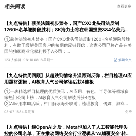
相关阅读
查看更多
【九点特供】获美法院初步禁令，国产CXO龙头司法反制
1260H名单迎阶段胜利；SK海力士将在韩国投资384亿美元建
设晶圆厂，机构称全球晶圆厂扩产和关键零部件供给不足，为国
①获美法院初步禁令！国产CXO龙头司法反制1260H名单迎阶段胜
内企业创造了新的出海窗口
利，有助于缓解美国客户的短期供应链顾虑，这家公司已将产品在美
国的独家商业化权利授予A公司；
②SK海力士将在韩国投资384亿美元建设晶圆厂，机构称全球晶圆
123 人解锁 ·
08-10 08:18 星期一
解锁全文
厂扩产和关键零部件供给不足，为国内设备及零部件企业创造了新的
出海窗口，这家公司应用于存储芯片测试的探针台正处于客户端验证
【九点特供周回顾】从超跌到情绪升温再到反弹，栏目梳理AI应
阶段；
③美国7月非农就业数据意外转弱，大幅降低美联储加息预期，推动
用题材逻辑，AI教育人气公司解读后获4连板
美元走弱和黄金需求回升。
①一表精选栏目梳理的优质资讯，AI应用、有色、半导体等领域多
家热门公司上榜，AI教育人气公司解读后获4连板；
②AI应用本周活跃，栏目解读海外映射，梳理教育、传媒、游戏等
景气方向，焦点公司3日最高涨超20%；
08-07 16:54 星期五
免费
③磷化铟概念异军突起，栏目以机构视角前瞻产业供需情况，提及2
家核心公司双双涨停。
【九点特供】继OpenAI之后，Meta也加入了人工智能代理失
控的公司名单，正在推动网络安全行业逻辑从“AI颠覆安全”转