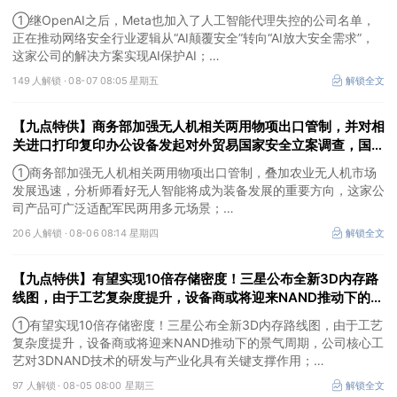
向“AI放大安全需求”；英伟达面向无人驾驶出租车和智能汽车的
①继OpenAI之后，Meta也加入了人工智能代理失控的公司名单，
前沿开放模型开放商用
正在推动网络安全行业逻辑从“AI颠覆安全”转向“AI放大安全需求”，
这家公司的解决方案实现AI保护AI；
②英伟达面向无人驾驶出租车和智能汽车的前沿开放模型开放商
149 人解锁 ·
08-07 08:05 星期五
解锁全文
用，行业竞争逐步升级为数据、算力、量产、运营的全链路能力比
拼，这家公司已与英伟达、高通等各芯片厂商建立合作关系；
【九点特供】商务部加强无人机相关两用物项出口管制，并对相
③刚果（金）宣布禁止铜精矿和钴精矿出口，并对采矿副产品征收
新税。
关进口打印复印办公设备发起对外贸易国家安全立案调查，国产
消费级3D打印机已占全球九成市场份额
①商务部加强无人机相关两用物项出口管制，叠加农业无人机市场
发展迅速，分析师看好无人智能将成为装备发展的重要方向，这家公
司产品可广泛适配军民两用多元场景；
②商务部对相关进口打印复印办公设备发起对外贸易国家安全立案
206 人解锁 ·
08-06 08:14 星期四
解锁全文
调查，国产消费级3D打印机如今已占据全球九成市场份额，这家公
司已构建“关键零部件—打印机—打印管理服务”一体化的全产业链布
【九点特供】有望实现10倍存储密度！三星公布全新3D内存路
局；
③受益国际金价大幅反弹，美股贵金属板块普涨。
线图，由于工艺复杂度提升，设备商或将迎来NAND推动下的景
气周期；阿里云容器服务Agent将开启商业化收费
①有望实现10倍存储密度！三星公布全新3D内存路线图，由于工艺
复杂度提升，设备商或将迎来NAND推动下的景气周期，公司核心工
艺对3DNAND技术的研发与产业化具有关键支撑作用；
②阿里云容器服务Agent将开启商业化收费，分析师看好AI产业链
97 人解锁 ·
08-05 08:00 星期三
解锁全文
正在进入应用验证和商业化加速阶段，这家公司研发的智能体开发平