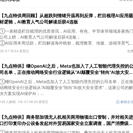
【九点特供周回顾】从超跌到情绪升温再到反弹，栏目梳理AI应用题
材逻辑，AI教育人气公司解读后获4连板
①一表精选栏目梳理的优质资讯，AI应用、有色、半导体等领域多家热
公司上榜，AI教育人气公司解读后获4连板；
②AI应用本周活跃，栏目解读海外映射，梳理教育、传媒、游戏等景气
向，焦点公司3日最高涨超20%；
08-07 16:54 星期五
免
③磷化铟概念异军突起，栏目以机构视角前瞻产业供需情况，提及2家核
心公司双双涨停。
【九点特供】继OpenAI之后，Meta也加入了人工智能代理失控的
司名单，正在推动网络安全行业逻辑从“AI颠覆安全”转向“AI放大安
需求”；英伟达面向无人驾驶出租车和智能汽车的前沿开放模型开放
①继OpenAI之后，Meta也加入了人工智能代理失控的公司名单，正在
商用
动网络安全行业逻辑从“AI颠覆安全”转向“AI放大安全需求”，这家公司的解
决方案实现AI保护AI；
②英伟达面向无人驾驶出租车和智能汽车的前沿开放模型开放商用，行
149 人解锁 ·
08-07 08:05 星期五
解锁全
业竞争逐步升级为数据、算力、量产、运营的全链路能力比拼，这家公司
已与英伟达、高通等各芯片厂商建立合作关系；
【九点特供】商务部加强无人机相关两用物项出口管制，并对相关进
③刚果（金）宣布禁止铜精矿和钴精矿出口，并对采矿副产品征收新
税。
口打印复印办公设备发起对外贸易国家安全立案调查，国产消费级
3D打印机已占全球九成市场份额
①商务部加强无人机相关两用物项出口管制，叠加农业无人机市场发展