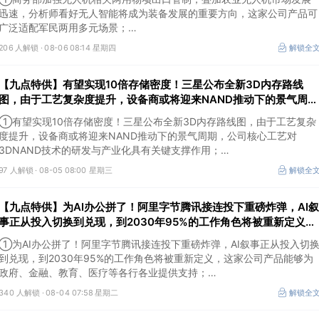
迅速，分析师看好无人智能将成为装备发展的重要方向，这家公司产品可
广泛适配军民两用多元场景；
②商务部对相关进口打印复印办公设备发起对外贸易国家安全立案调
206 人解锁 ·
08-06 08:14 星期四
解锁全
查，国产消费级3D打印机如今已占据全球九成市场份额，这家公司已构
建“关键零部件—打印机—打印管理服务”一体化的全产业链布局；
【九点特供】有望实现10倍存储密度！三星公布全新3D内存路线
③受益国际金价大幅反弹，美股贵金属板块普涨。
图，由于工艺复杂度提升，设备商或将迎来NAND推动下的景气周
期；阿里云容器服务Agent将开启商业化收费
①有望实现10倍存储密度！三星公布全新3D内存路线图，由于工艺复杂
度提升，设备商或将迎来NAND推动下的景气周期，公司核心工艺对
3DNAND技术的研发与产业化具有关键支撑作用；
②阿里云容器服务Agent将开启商业化收费，分析师看好AI产业链正在进
97 人解锁 ·
08-05 08:00 星期三
解锁全
入应用验证和商业化加速阶段，这家公司研发的智能体开发平台支持接入
通义千问等大模型；
【九点特供】为AI办公拼了！阿里字节腾讯接连投下重磅炸弹，AI叙
③Palantir涨超29%，公司二季度业绩全面超越市场预期，同时上调全年
业绩指引，推动股价创近年来最大单日涨幅之一。
事正从投入切换到兑现，到2030年95%的工作角色将被重新定义；
中国内地量子领域规格最高会议在深举办
①为AI办公拼了！阿里字节腾讯接连投下重磅炸弹，AI叙事正从投入切
到兑现，到2030年95%的工作角色将被重新定义，这家公司产品能够为
政府、金融、教育、医疗等各行各业提供支持；
②中国内地量子领域规格最高会议在深举办，机构称当前量子科技正处
340 人解锁 ·
08-04 07:58 星期二
解锁全
于从科研突破向产业化探索过渡的关键阶段，这家公司投资安徽问天量子
并与其达成战略合作；