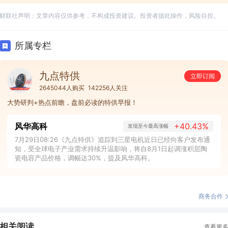
财联社声明：文章内容仅供参考，不构成投资建议。投资者据此操作，风险自担。
所属专栏
九点特供
立即订阅
2645044人购买
142256人关注
大势研判+热点前瞻，盘前必读的特供早报！
风华高科
+40.43%
发现至今最高涨幅
7月29日08:26《九点特供》追踪到三星电机近日已经向客户发布通
知，受全球电子产业需求持续升温影响，将自8月1日起调涨积层陶
瓷电容产品价格，调幅达30%，提及风华高科。
商务合作
相关阅读
查看更