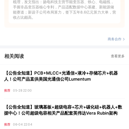
梳理，发文指出：扬电科技主营节能变压器、铁心、电磁线，
手握非晶变压器核心专利，产品适配数据中心基建、新能源储
能赛道；新设子公司布局算力，签下五年8.6亿元算力大单，营
收占比颇高。
商务合作
相关阅读
查看更多
【公告全知道】PCB+MLCC+光通信+液冷+存储芯片+机器
人！公司产品直供美国光通信公司Lumentum
推荐
05-28 22:00
【公告全知道】玻璃基板+超级电容+芯片+碳化硅+机器人+数
据中心！公司超级电容相关产品配套英伟达Vera Rubin架构
推荐
06-04 22:04