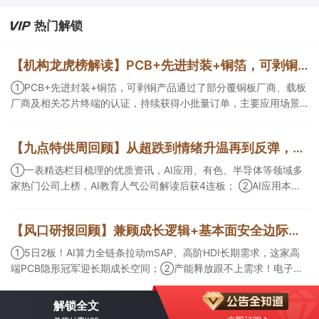
热门解锁
【机构龙虎榜解读】PCB+先进封装+铜箔，可剥铜产品通过了部分覆铜板厂商、载板厂商及相关芯片终端的认证，持续获得小批量订单，主要应用场景包括芯片封装光模块用PCB，机构大额净买入这家公司
①PCB+先进封装+铜箔，可剥铜产品通过了部分覆铜板厂商、载板
厂商及相关芯片终端的认证，持续获得小批量订单，主要应用场景
包括芯片封装光模块用PCB，机构大额净买入这家公司；②创新药
CDMO+减肥药，收购国外知名CRO企业，在创新药API的化学合成
【九点特供周回顾】从超跌到情绪升温再到反弹，栏目梳理AI应用题材逻辑，AI教育人气公司解读后获4连板
等方面具有丰富经验，具备承接细胞与基因治疗产品商业化受托生
产的合规资质，这家公司获净买入。
①一表精选栏目梳理的优质资讯，AI应用、有色、半导体等领域多
家热门公司上榜，AI教育人气公司解读后获4连板； ②AI应用本周
活跃，栏目解读海外映射，梳理教育、传媒、游戏等景气方向，焦
点公司3日最高涨超20%； ③磷化铟概念异军突起，栏目以机构视
【风口研报回顾】兼顾成长逻辑+基本面安全边际！王牌自营前瞻覆盖“pcb+MLCC+电子布”，梳理AI产业链优质标的“深坑起跳”
角前瞻产业供需情况，提及2家核心公司双双涨停。
①5日2板！AI算力全链条拉动mSAP、高阶HDI长期需求，这家高
端PCB隐形冠军迎长期成长空间；②产能释放跟不上需求！电子布
未来3年缺口难消，深坑之际再梳理行业逻辑，人气龙头涨超3成；
③AI服务器、机器人带动MLCC景气周期持续！这家公司扩产、涨
解锁全文
价预期暂未被市场定价，王牌自营前瞻捕捉“预期差”，3日大涨