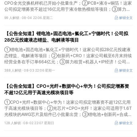
CPO全光交换机样机已开始小批量生产；②PCB+液冷+铜箔！这家
公司拟定增募资不超过16亿元用于液冷散热模组等项目；③算力
+云计算+华为鲲鹏！公司签署超46亿元算力服务合同。
99 人解锁 ·
08-04 22:06 星期二
解锁全文
【公告全知道】锂电池+固态电池+氟化工+宁德时代！公司拟
28亿元投建液态锂盐、电解液等项目
①锂电池+固态电池+氟化工+宁德时代！这家公司拟28亿元投建液
态锂盐、电解液等项目；②创新药+CRO！这家公司截至6月末持续
经营业务在手订单664亿元；③算力租赁+机器人+IP经济！公司签
署32亿元算力服务合同。
388 人解锁 ·
08-03 22:06 星期一
解锁全文
【公告全知道】CPO+光纤+数据中心+华为！公司拟定增募资
不超12亿元用于高速光模块项目等
①CPO+光纤+数据中心+华为！这家公司拟定增募资不超12亿元用
于高速光模块项目等；②光芯片+CPO+光纤！这家公司适用于1.6T
光模块的AWG芯片及组件已小批量出货；③锂电池+创新药+合成生
物！公司拟定增募资不超过7亿元以切入半导体供应链。
128 人解锁 ·
08-02 22:07 星期日
解锁全文