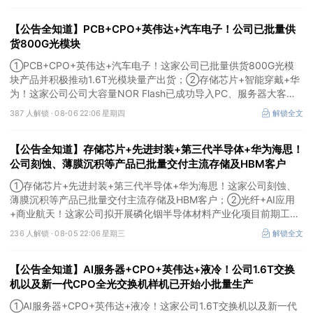
【公告全知道】PCB+CPO+英伟达+汽车电子！公司已批量供
货800G光模块
①PCB+CPO+英伟达+汽车电子！这家公司已批量供货800G光模
块产品并积极推动1.6T光模块量产出货；②存储芯片+智能穿戴+华
为！这家公司公司大容量NOR Flash已成功导入PC、服务器大客
户；③边缘计算+智慧灯杆！公司拟跨界布局固态存储标的。
387 人解锁 ·
08-06 22:06 星期四
解锁全文
【公告全知道】存储芯片+先进封装+第三代半导体+华为海思！
公司刻蚀、薄膜沉积等产品已批量交付主流存储及HBM客户
①存储芯片+先进封装+第三代半导体+华为海思！这家公司刻蚀、
薄膜沉积等产品已批量交付主流存储及HBM客户；②光纤+AI应用
+商业航天！这家公司拟开展磷化铟半导体材料产业化项目前期工
作；③MLCC+光模块+商业航天+军工！公司拟定增募资不超3亿元
236 人解锁 ·
08-05 22:06 星期三
解锁全文
用于MLCC相关项目。
【公告全知道】AI服务器+CPO+英伟达+液冷！公司1.6T交换
机以及新一代CPO全光交换机样机已开始小批量生产
①AI服务器+CPO+英伟达+液冷！这家公司1.6T交换机以及新一代