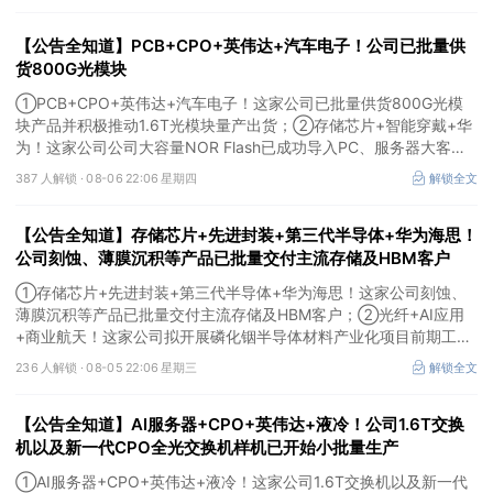
【公告全知道】PCB+CPO+英伟达+汽车电子！公司已批量供
货800G光模块
①PCB+CPO+英伟达+汽车电子！这家公司已批量供货800G光模
块产品并积极推动1.6T光模块量产出货；②存储芯片+智能穿戴+华
为！这家公司公司大容量NOR Flash已成功导入PC、服务器大客
户；③边缘计算+智慧灯杆！公司拟跨界布局固态存储标的。
387 人解锁 ·
08-06 22:06 星期四
解锁全文
【公告全知道】存储芯片+先进封装+第三代半导体+华为海思！
公司刻蚀、薄膜沉积等产品已批量交付主流存储及HBM客户
①存储芯片+先进封装+第三代半导体+华为海思！这家公司刻蚀、
薄膜沉积等产品已批量交付主流存储及HBM客户；②光纤+AI应用
+商业航天！这家公司拟开展磷化铟半导体材料产业化项目前期工
作；③MLCC+光模块+商业航天+军工！公司拟定增募资不超3亿元
236 人解锁 ·
08-05 22:06 星期三
解锁全文
用于MLCC相关项目。
【公告全知道】AI服务器+CPO+英伟达+液冷！公司1.6T交换
机以及新一代CPO全光交换机样机已开始小批量生产
①AI服务器+CPO+英伟达+液冷！这家公司1.6T交换机以及新一代