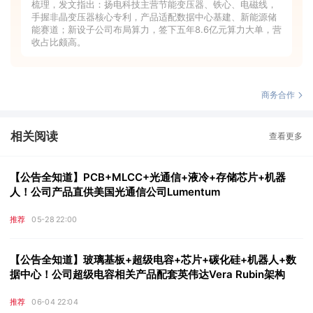
梳理，发文指出：扬电科技主营节能变压器、铁心、电磁线，
手握非晶变压器核心专利，产品适配数据中心基建、新能源储
能赛道；新设子公司布局算力，签下五年8.6亿元算力大单，营
收占比颇高。
商务合作
相关阅读
查看更多
【公告全知道】PCB+MLCC+光通信+液冷+存储芯片+机器
人！公司产品直供美国光通信公司Lumentum
推荐
05-28 22:00
【公告全知道】玻璃基板+超级电容+芯片+碳化硅+机器人+数
据中心！公司超级电容相关产品配套英伟达Vera Rubin架构
推荐
06-04 22:04