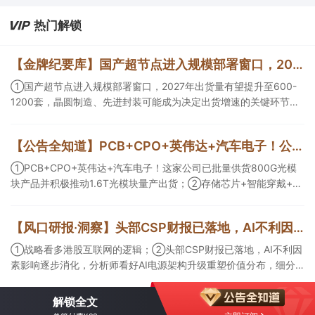
热门解锁
【金牌纪要库】国产超节点进入规模部署窗口，2027年出货量有望提升至600-1200套，晶圆制造、先进封装可能成为决定出货增速的关键环节
①国产超节点进入规模部署窗口，2027年出货量有望提升至600-
1200套，晶圆制造、先进封装可能成为决定出货增速的关键环节；
②服务器ODM扩产弹性较强，毛利率有望由传统服务器的4%-8%
提升至10%-15%，这两家公司占据整机市场的核心份额；③国产交
【公告全知道】PCB+CPO+英伟达+汽车电子！公司已批量供货800G光模块
换芯片已经由送样验证逐步进入小批量应用，中低速率产品替代有
望加快，400G、800G产品正进入认证和导入阶段。
①PCB+CPO+英伟达+汽车电子！这家公司已批量供货800G光模
块产品并积极推动1.6T光模块量产出货；②存储芯片+智能穿戴+华
为！这家公司公司大容量NOR Flash已成功导入PC、服务器大客
户；③边缘计算+智慧灯杆！公司拟跨界布局固态存储标的。
【风口研报·洞察】头部CSP财报已落地，AI不利因素影响逐步消化，分析师看好AI电源架构升级重塑价值分布，细分龙头迈入放量验证阶段；战略看多港股互联网的逻辑
①战略看多港股互联网的逻辑；②头部CSP财报已落地，AI不利因
素影响逐步消化，分析师看好AI电源架构升级重塑价值分布，细分
龙头迈入放量验证阶段；③今日全市场机构研报共发布122篇，康
龙化成、江淮汽车评级得到上调，9家公司获得首度覆盖，其中乔锋
解锁全文
智能获新财富分析师深度覆盖；④在个股机构关注度排行中，华峰