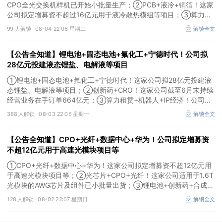
CPO全光交换机样机已开始小批量生产；②PCB+液冷+铜箔！这家
公司拟定增募资不超过16亿元用于液冷散热模组等项目；③算力
+云计算+华为鲲鹏！公司签署超46亿元算力服务合同。
99 人解锁 ·
08-04 22:06 星期二
解锁全文
【公告全知道】锂电池+固态电池+氟化工+宁德时代！公司拟
28亿元投建液态锂盐、电解液等项目
①锂电池+固态电池+氟化工+宁德时代！这家公司拟28亿元投建液
态锂盐、电解液等项目；②创新药+CRO！这家公司截至6月末持续
经营业务在手订单664亿元；③算力租赁+机器人+IP经济！公司签
署32亿元算力服务合同。
388 人解锁 ·
08-03 22:06 星期一
解锁全文
【公告全知道】CPO+光纤+数据中心+华为！公司拟定增募资
不超12亿元用于高速光模块项目等
①CPO+光纤+数据中心+华为！这家公司拟定增募资不超12亿元用
于高速光模块项目等；②光芯片+CPO+光纤！这家公司适用于1.6T
光模块的AWG芯片及组件已小批量出货；③锂电池+创新药+合成生
物！公司拟定增募资不超过7亿元以切入半导体供应链。
128 人解锁 ·
08-02 22:07 星期日
解锁全文