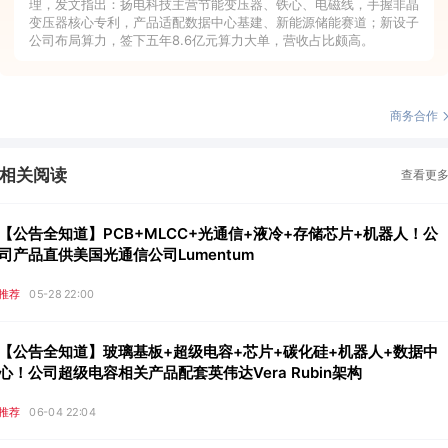
理，发文指出：扬电科技主营节能变压器、铁心、电磁线，手握非晶
变压器核心专利，产品适配数据中心基建、新能源储能赛道；新设子
公司布局算力，签下五年8.6亿元算力大单，营收占比颇高。
商务合作
相关阅读
查看更
【公告全知道】PCB+MLCC+光通信+液冷+存储芯片+机器人！公
司产品直供美国光通信公司Lumentum
推荐
05-28 22:00
【公告全知道】玻璃基板+超级电容+芯片+碳化硅+机器人+数据中
心！公司超级电容相关产品配套英伟达Vera Rubin架构
推荐
06-04 22:04