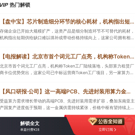
热门解锁
【盘中宝】芯片制造细分环节的核心耗材，机构指出短期供给缺口难以填补，或带动这类产品价格持续向上，这家公司拥有相关产能
存储企业已开始大规模扩产，这类产品是细分制造环节不可替代的耗材，
机构指出短期供给缺口难以填补或带动价格持续向上，这家公司拥有相关
产能。
【电报解读】北京市首个词元工厂点亮，机构称Token工厂陆续落地，头部算力租赁厂商卡位优势突出，这家公司已中标运营商Token工厂项目
北京市首个词元工厂点亮，机构称Token工厂陆续落地，头部算力租赁厂
商卡位优势突出，这家公司已中标运营商Token工厂项目，另一家算力租
赁服务已成功服务十余名客户。
【风口研报·公司】这一高端PCB、先进封装用算力金属需求持续扩容，公司产销量稳居全球第一，且量增计划稳步推进，有望充分受益价格上行
受益算力需求增长带动的高端PCB、先进封装用需求扩容，叠加东南亚主
产国复产进度低于预期，这一金属供需持续紧张，价格中枢有望持续上
移，公司自2005年以来产销量稳居全球第一，伴随矿产资源产量增长与
冶炼产能整合并举，公司市占率有望进一步提升，同时有望充分受益金属
解锁全文
价格上行。
立即订阅
单篇付费¥28