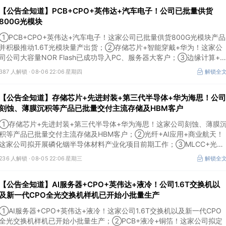
【公告全知道】PCB+CPO+英伟达+汽车电子！公司已批量供货
800G光模块
①PCB+CPO+英伟达+汽车电子！这家公司已批量供货800G光模块产品
并积极推动1.6T光模块量产出货；②存储芯片+智能穿戴+华为！这家公
司公司大容量NOR Flash已成功导入PC、服务器大客户；③边缘计算+
慧灯杆！公司拟跨界布局固态存储标的。
387 人解锁 ·
08-06 22:06 星期四
解锁全
【公告全知道】存储芯片+先进封装+第三代半导体+华为海思！公司
刻蚀、薄膜沉积等产品已批量交付主流存储及HBM客户
①存储芯片+先进封装+第三代半导体+华为海思！这家公司刻蚀、薄膜
积等产品已批量交付主流存储及HBM客户；②光纤+AI应用+商业航天！
这家公司拟开展磷化铟半导体材料产业化项目前期工作；③MLCC+光模
块+商业航天+军工！公司拟定增募资不超3亿元用于MLCC相关项目。
236 人解锁 ·
08-05 22:06 星期三
解锁全
【公告全知道】AI服务器+CPO+英伟达+液冷！公司1.6T交换机以
及新一代CPO全光交换机样机已开始小批量生产
①AI服务器+CPO+英伟达+液冷！这家公司1.6T交换机以及新一代CPO
全光交换机样机已开始小批量生产；②PCB+液冷+铜箔！这家公司拟定