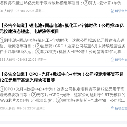
增募资不超过16亿元用于液冷散热模组等项目；③算力+云计算+华为鲲
鹏！公司签署超46亿元算力服务合同。
99 人解锁 ·
08-04 22:06 星期二
解锁全
【公告全知道】锂电池+固态电池+氟化工+宁德时代！公司拟28亿
元投建液态锂盐、电解液等项目
①锂电池+固态电池+氟化工+宁德时代！这家公司拟28亿元投建液态锂
盐、电解液等项目；②创新药+CRO！这家公司截至6月末持续经营业务
在手订单664亿元；③算力租赁+机器人+IP经济！公司签署32亿元算力
服务合同。
388 人解锁 ·
08-03 22:06 星期一
解锁全
【公告全知道】CPO+光纤+数据中心+华为！公司拟定增募资不超
12亿元用于高速光模块项目等
①CPO+光纤+数据中心+华为！这家公司拟定增募资不超12亿元用于高
速光模块项目等；②光芯片+CPO+光纤！这家公司适用于1.6T光模块的
AWG芯片及组件已小批量出货；③锂电池+创新药+合成生物！公司拟定
增募资不超过7亿元以切入半导体供应链。
128 人解锁 ·
08-02 22:07 星期日
解锁全