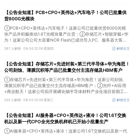
【公告全知道】PCB+CPO+英伟达+汽车电子！公司已批量供
货800G光模块
①PCB+CPO+英伟达+汽车电子！这家公司已批量供货800G光模
块产品并积极推动1.6T光模块量产出货；②存储芯片+智能穿戴+华
为！这家公司公司大容量NOR Flash已成功导入PC、服务器大客
户；③边缘计算+智慧灯杆！公司拟跨界布局固态存储标的。
387 人解锁 ·
08-06 22:06 星期四
解锁全文
【公告全知道】存储芯片+先进封装+第三代半导体+华为海思！
公司刻蚀、薄膜沉积等产品已批量交付主流存储及HBM客户
①存储芯片+先进封装+第三代半导体+华为海思！这家公司刻蚀、
薄膜沉积等产品已批量交付主流存储及HBM客户；②光纤+AI应用
+商业航天！这家公司拟开展磷化铟半导体材料产业化项目前期工
作；③MLCC+光模块+商业航天+军工！公司拟定增募资不超3亿元
236 人解锁 ·
08-05 22:06 星期三
解锁全文
用于MLCC相关项目。
【公告全知道】AI服务器+CPO+英伟达+液冷！公司1.6T交换
机以及新一代CPO全光交换机样机已开始小批量生产
①AI服务器+CPO+英伟达+液冷！这家公司1.6T交换机以及新一代