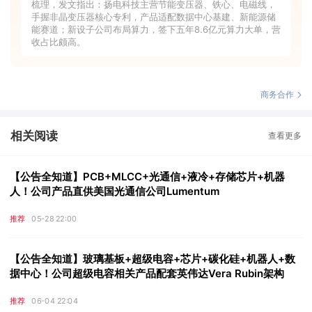
梳理，发文指出：扬电科技主营节能变压器、铁心、电磁线，
手握非晶变压器核心专利，产品适配数据中心基建、新能源储
能赛道；新设子公司布局算力，签下五年8.6亿元算力大单，营
收占比颇高。
商务合作
相关阅读
查看更多
【公告全知道】PCB+MLCC+光通信+液冷+存储芯片+机器
人！公司产品直供美国光通信公司Lumentum
推荐
05-28 22:00
【公告全知道】玻璃基板+超级电容+芯片+碳化硅+机器人+数
据中心！公司超级电容相关产品配套英伟达Vera Rubin架构
推荐
06-04 22:04