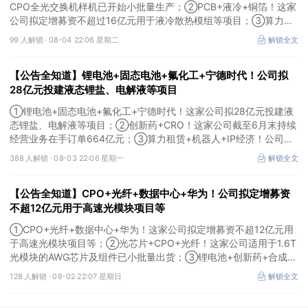
CPO全光交换机样机已开始小批量生产；②PCB+液冷+铜箔！这家
公司拟定增募资不超过16亿元用于液冷散热模组等项目；③算力
+云计算+华为鲲鹏！公司签署超46亿元算力服务合同。
99 人解锁 ·
08-04 22:06 星期二
解锁全文
【公告全知道】锂电池+固态电池+氟化工+宁德时代！公司拟
28亿元投建液态锂盐、电解液等项目
①锂电池+固态电池+氟化工+宁德时代！这家公司拟28亿元投建液
态锂盐、电解液等项目；②创新药+CRO！这家公司截至6月末持续
经营业务在手订单664亿元；③算力租赁+机器人+IP经济！公司签
署32亿元算力服务合同。
388 人解锁 ·
08-03 22:06 星期一
解锁全文
【公告全知道】CPO+光纤+数据中心+华为！公司拟定增募资
不超12亿元用于高速光模块项目等
①CPO+光纤+数据中心+华为！这家公司拟定增募资不超12亿元用
于高速光模块项目等；②光芯片+CPO+光纤！这家公司适用于1.6T
光模块的AWG芯片及组件已小批量出货；③锂电池+创新药+合成生
物！公司拟定增募资不超过7亿元以切入半导体供应链。
128 人解锁 ·
08-02 22:07 星期日
解锁全文