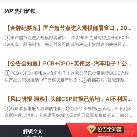
热门解锁
【金牌纪要库】国产超节点进入规模部署窗口，2027年出货量有望提升至600-1200套，晶圆制造、先进封装可能成为决定出货增速的关键环节
①国产超节点进入规模部署窗口，2027年出货量有望提升至600-
1200套，晶圆制造、先进封装可能成为决定出货增速的关键环节；
②服务器ODM扩产弹性较强，毛利率有望由传统服务器的4%-8%
提升至10%-15%，这两家公司占据整机市场的核心份额；③国产交
【公告全知道】PCB+CPO+英伟达+汽车电子！公司已批量供货800G光模块
换芯片已经由送样验证逐步进入小批量应用，中低速率产品替代有
望加快，400G、800G产品正进入认证和导入阶段。
①PCB+CPO+英伟达+汽车电子！这家公司已批量供货800G光模
块产品并积极推动1.6T光模块量产出货；②存储芯片+智能穿戴+华
为！这家公司公司大容量NOR Flash已成功导入PC、服务器大客
户；③边缘计算+智慧灯杆！公司拟跨界布局固态存储标的。
【风口研报·洞察】头部CSP财报已落地，AI不利因素影响逐步消化，分析师看好AI电源架构升级重塑价值分布，细分龙头迈入放量验证阶段；战略看多港股互联网的逻辑
①战略看多港股互联网的逻辑；②头部CSP财报已落地，AI不利因
素影响逐步消化，分析师看好AI电源架构升级重塑价值分布，细分
龙头迈入放量验证阶段；③今日全市场机构研报共发布122篇，康
龙化成、江淮汽车评级得到上调，9家公司获得首度覆盖，其中乔锋
解锁全文
智能获新财富分析师深度覆盖；④在个股机构关注度排行中，华峰