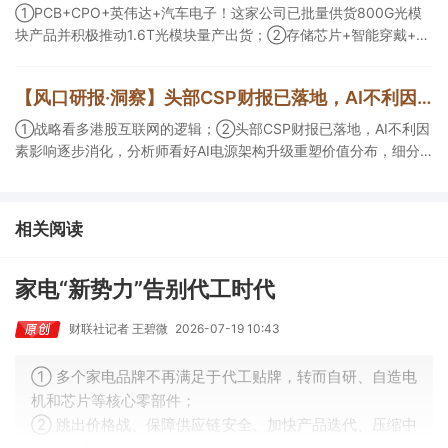
望加快，400G、800G产品正进入认证和导入阶段。
①PCB+CPO+英伟达+汽车电子！这家公司已批量供货800G光模
块产品并积极推动1.6T光模块量产出货；②存储芯片+智能穿戴+华
为！这家公司公司大容量NOR Flash已成功导入PC、服务器大客
户；③边缘计算+智慧灯杆！公司拟跨界布局固态存储标的。
【风口研报·洞察】头部CSP财报已落地，AI不利因素影响逐步消化，分析师看好AI电源架构升级重塑价值分布，细分龙头迈入放量验证阶段；战略看多港股互联网的逻辑
①战略看多港股互联网的逻辑；②头部CSP财报已落地，AI不利因
素影响逐步消化，分析师看好AI电源架构升级重塑价值分布，细分
龙头迈入放量验证阶段；③今日全市场机构研报共发布122篇，康
龙化成、江淮汽车评级得到上调，9家公司获得首度覆盖，其中乔锋
智能获新财富分析师深度覆盖；④在个股机构关注度排行中，华峰
相关阅读
化学首次上榜，前五名依次为东鹏饮料>药明康德>百润股份>华峰
化学>健盛集团。
家电“新势力”告别代工时代
财联社记者 王碧微
2026-07-19 10:43
① 多个家电品牌不再满足于代工贴牌，转而自研、自造电
机和芯片等核心零部件；
② 跳出价格战、保障供应链安全、加快产品迭代、压缩中