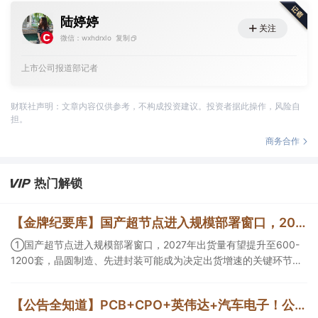
陆婷婷
关注
微信：wxhdrxlo
复制
上市公司报道部记者
财联社声明：文章内容仅供参考，不构成投资建议。投资者据此操作，风险自
担。
商务合作
热门解锁
【金牌纪要库】国产超节点进入规模部署窗口，2027年出货量有望提升至600-1200套，晶圆制造、先进封装可能成为决定出货增速的关键环节
①国产超节点进入规模部署窗口，2027年出货量有望提升至600-
1200套，晶圆制造、先进封装可能成为决定出货增速的关键环节；
②服务器ODM扩产弹性较强，毛利率有望由传统服务器的4%-8%
提升至10%-15%，这两家公司占据整机市场的核心份额；③国产交
【公告全知道】PCB+CPO+英伟达+汽车电子！公司已批量供货800G光模块
换芯片已经由送样验证逐步进入小批量应用，中低速率产品替代有