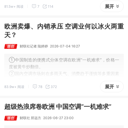
间环节成本，是家电品牌集体加码上游的主要动因；
展开
81.5w+ 阅读
7
114
③ 部分体量较大的企业，供应链能力已不止于自用，甚至
已经成为其第二增长曲线。
欧洲卖爆、内销承压 空调业何以冰火两重
天？
财联社记者 陆婷婷
2026-07-04 16:27
①中国制造的便携式分体空调在欧洲“一机难求”，价格一
度被黄牛炒翻倍。
②国内空调市场则在多雨天气、消费趋于谨慎等多重因素
交织下，销售呈现冷热不均格局。
展开
83.9w+ 阅读
78
372
③分析认为，未来欧洲家用空调市场仍具增长潜力，国内
市场全年销量增长则承压。
超级热浪席卷欧洲 中国空调“一机难求”
财联社 郑远方
2026-06-27 23:00