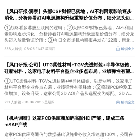
【风口研报·洞察】头部CSP财报已落地，AI不利因素影响逐步
消化，分析师看好AI电源架构升级重塑价值分布，细分龙头迈入
放量验证阶段；战略看多港股互联网的逻辑
①战略看多港股互联网的逻辑；②头部CSP财报已落地，AI不利因
素影响逐步消化，分析师看好AI电源架构升级重塑价值分布，细分龙
头迈入放量验证阶段；③今日全市场机构研报共发布122篇，康龙化
成、江淮汽车评级得到上调，9家公司获得首度覆盖，其中乔锋智能
358 人解锁 ·
08-06 21:47 星期四
解锁全文
获新财富分析师深度覆盖；④在个股机构关注度排行中，华峰化学
首次上榜，前五名依次为东鹏饮料>药明康德>百润股份>华峰化学>
【风口研报·公司】UTG柔性材料+TGV先进封装+半导体级锆、
健盛集团。
硅新材料，这家电子材料平台型企业多点布局，业绩弹性有望释
放；高端PCB检测工位增加、设备升级，这家公司3D AOI产品
①UTG柔性材料+TGV先进封装+半导体级锆、硅新材料，这家电子
从选配变为标配
材料平台型企业多点布局，业绩弹性有望释放；②高端PCB检测工
位增加、设备升级，这家公司3D AOI产品从选配变为标配、3D AXI
设备逐步成为刚需，现已进入头部客户供应体系。
221 人解锁 ·
08-06 20:15 星期四
解锁全文
【机构调研】这家PCB供应商加码高阶HDI产能，建成三条
mSAP产线
这家PCB供应商通信与数据基础设施业务收入增速超100%，公司在