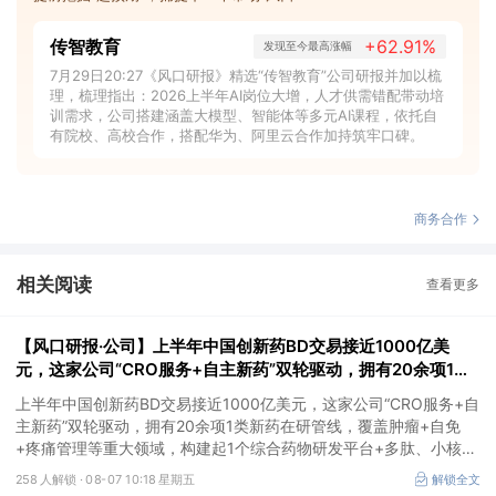
传智教育
+62.91%
发现至今最高涨幅
7月29日20:27《风口研报》精选“传智教育”公司研报并加以梳
理，梳理指出：2026上半年AI岗位大增，人才供需错配带动培
训需求，公司搭建涵盖大模型、智能体等多元AI课程，依托自
有院校、高校合作，搭配华为、阿里云合作加持筑牢口碑。
商务合作
相关阅读
查看更多
【风口研报·公司】上半年中国创新药BD交易接近1000亿美
元，这家公司“CRO服务+自主新药”双轮驱动，拥有20余项1类
新药在研管线，覆盖肿瘤+自免+疼痛管理等重大领域
上半年中国创新药BD交易接近1000亿美元，这家公司“CRO服务+自
主新药”双轮驱动，拥有20余项1类新药在研管线，覆盖肿瘤+自免
+疼痛管理等重大领域，构建起1个综合药物研发平台+多肽、小核
酸、CGT、小分子4个创新技术平台，创新转型成果正逐步兑现。
258 人解锁 ·
08-07 10:18 星期五
解锁全文