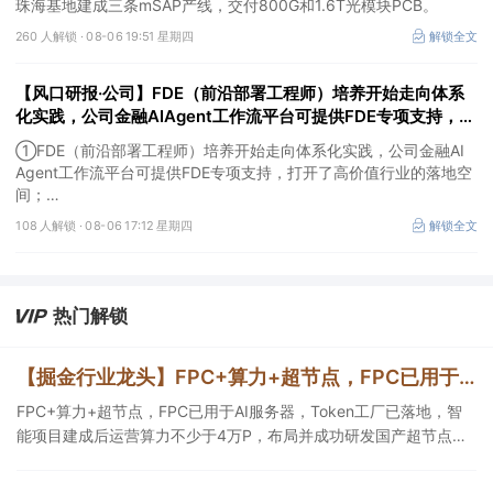
珠海基地建成三条mSAP产线，交付800G和1.6T光模块PCB。
260 人解锁 ·
08-06 19:51 星期四
解锁全文
【风口研报·公司】FDE（前沿部署工程师）培养开始走向体系
化实践，公司金融AIAgent工作流平台可提供FDE专项支持，打
开了高价值行业的落地空间；另有公司兼具成长强确定性、低估
①FDE（前沿部署工程师）培养开始走向体系化实践，公司金融AI
值、高股息属性
Agent工作流平台可提供FDE专项支持，打开了高价值行业的落地空
间；
②这家公司兼具成长强确定性、低估值、高股息属性，受益于国内
108 人解锁 ·
08-06 17:12 星期四
解锁全文
外贸易额高速增长，且还有AI应用加速渗透+跨境支付等成长极。
热门解锁
【掘金行业龙头】FPC+算力+超节点，FPC已用于AI服务器，Token工厂已落地，智能项目建成后运营算力不少于4万P，这家公司布局并成功研发国产超节点系统
FPC+算力+超节点，FPC已用于AI服务器，Token工厂已落地，智
能项目建成后运营算力不少于4万P，布局并成功研发国产超节点系
统，这家公司战略投资全球硅光光源芯片核心供应商。