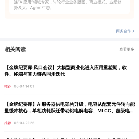
连“AI应用”领域专家，讨论行业业务版图、商业模式、业绩趋
势及大厂Agent生态。
商务合作
相关阅读
查看更多
【金牌纪要库·风口会议】大模型商业化进入应用重塑期，软
件、终端与算力链条同步迭代
推荐
06-04 14:01
【金牌纪要库】AI服务器供电架构升级，电容从配套元件转向能
量缓冲核心，单柜功耗跃迁带动铝电解电容、MLCC、超级电容
用量数量级放大，国内成品电容公司在多个细分赛道形成卡位
推荐
06-04 22:26