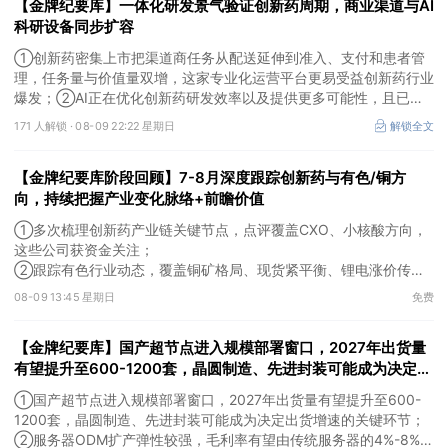
【金牌纪要库】一体化研发景气验证创新药周期，商业渠道与AI
科研设备同步扩容
①创新药密集上市把渠道商任务从配送延伸到准入、支付和患者管
理，任务量与价值量双增，这家专业化运营平台更易受益创新药行业
爆发；②AI正在优化创新药研发效率以及提供更多可能性，且已有
部分企业形成项目收益，这几家企业为其中的代表；③AI创新药研
171 人解锁 ·
08-09 22:22 星期日
解锁全文
发会带动数据生产与分析设备、生物工艺与制药装备等需求，管线推
进后这一类企业会随产业节奏随后受益。
【金牌纪要库阶段回顾】7-8月深度跟踪创新药与有色/铜方
向，持续把握产业变化脉络+前瞻价值
①多次梳理创新药产业链关键节点，点评覆盖CXO、小核酸方向，
这些公司获资金关注；
②跟踪有色行业动态，覆盖铜矿格局、现货紧平衡、锂电涨价传导
等线索，Ta们股价持续走高。
08-09 13:45 星期日
免费
【金牌纪要库】国产超节点进入规模部署窗口，2027年出货量
有望提升至600-1200套，晶圆制造、先进封装可能成为决定出
货增速的关键环节
①国产超节点进入规模部署窗口，2027年出货量有望提升至600-
1200套，晶圆制造、先进封装可能成为决定出货增速的关键环节；
②服务器ODM扩产弹性较强，毛利率有望由传统服务器的4%-8%提