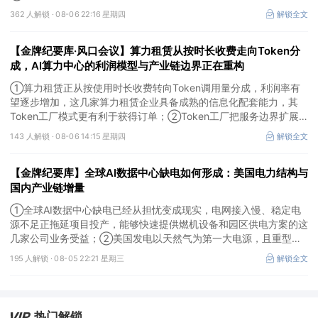
升至10%-15%，这两家公司占据整机市场的核心份额；③国产交换
362 人解锁 ·
08-06 22:16 星期四
解锁全文
芯片已经由送样验证逐步进入小批量应用，中低速率产品替代有望加
快，400G、800G产品正进入认证和导入阶段。
【金牌纪要库·风口会议】算力租赁从按时长收费走向Token分
成，AI算力中心的利润模型与产业链边界正在重构
①算力租赁正从按使用时长收费转向Token调用量分成，利润率有
望逐步增加，这几家算力租赁企业具备成熟的信息化配套能力，其
Token工厂模式更有利于获得订单；②Token工厂把服务边界扩展
至调度、模型适配、计费和安全，这类具备网络安全配套和底层模型
143 人解锁 ·
08-06 14:15 星期四
解锁全文
适配业务的企业也会受益Token工厂建设；③高端训练卡仍受供给
约束，AI应用持续推高推理需求后，国产算力卡有望持续放量。
【金牌纪要库】全球AI数据中心缺电如何形成：美国电力结构与
国内产业链增量
①全球AI数据中心缺电已经从担忧变成现实，电网接入慢、稳定电
源不足正拖延项目投产，能够快速提供燃机设备和园区供电方案的这
几家公司业务受益；②美国发电以天然气为第一大电源，且重型燃
机更适合规模较大、持续运行的数据中心园区，透平叶片为上游主要
195 人解锁 ·
08-05 22:21 星期三
解锁全文
卡产能环节，这家国内公司已与国外燃机巨头签署多年供货协议；
③国家电网“十五五”投资规划较上一周期明显提高，上半年特高压
采购规模已经超过上一年全年，这几家企业为国内特高压设备头部企
业。
热门解锁