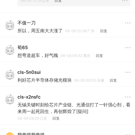
06-06 12:15·山东
回复
不值一刀
所以，周五南大大涨了
06-06 10:38·广东
回复
荀65
想弯道超车，好气魄
06-06 09:32·重庆
回复
cls-5n0sui
利好芯片半导体存储光模块
06-06 09:30·安徽
回复
cls-x2nsfc
无锡关键时刻给芯片产业链、光通信打了一针强心剂，看
来周一起死回生，再创辉煌了[疑问]
06-06 09:29·江苏
回复
我觉得我觉得