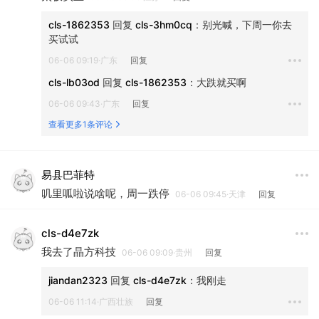
cls-1862353
 回复 
cls-3hm0cq
：
别光喊，下周一你去
买试试
06-06 09:19·广东
回复
cls-lb03od
 回复 
cls-1862353
：
大跌就买啊
06-06 09:43·广东
回复
查看更多1条评论
易县巴菲特
叽里呱啦说啥呢，周一跌停
06-06 09:45·天津
回复
cls-d4e7zk
我去了晶方科技
06-06 09:09·贵州
回复
jiandan2323
 回复 
cls-d4e7zk
：
我刚走
06-06 11:14·广西壮族
回复