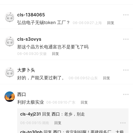
cls-1384065
弘信电子无锡token 工厂？
06-06 09:27·上海
回复
cls-s3ovys
那这个晶方长电通富岂不是要飞了吗
06-06 09:20·安徽
回复
大萝卜头
好的，产能又要过剩了。
06-06 09:52·山东
回复
西口
利好太极实业
06-06 09:10·广东
回复
cls-4yj231
 回复 
西口
：
老乡，别走
06-06 09:15·湖南
回复
cls-tg30pb
 回复 
西口
：
肯定利好啊！要建很多厂，太极