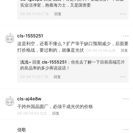
实业洁净室，抱着海力士，又是国资委
06-06 11:03·广东
回复
cls-1555251
这是利空，还看不懂么？扩产等于缺口预期减少，后面要
打价格战，要过剩的，就像是光伏
06-06 10:06·山东
回复
浅浅~
 回复 
cls-1555251
：
你先去了解一下目前高端芯片
的良品率的多少再说说话！
06-06 11:22·广东
回复
cls-aj4e8w
干跨外国晶圆厂，必须干成光伏的价格
06-06 09:33·北京
回复
佳歌