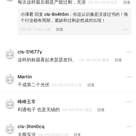
每次这样最后都是产能过剩，无语
06-06 09:19·北京
回复
小泽君
 回复 
cls-8n4h5m
：
你这认识像是没读过书的！每
个行业都有周期，紧缺和过剩必然成对出现！
06-06 13:44·上海
回复
cls-51677y
这样的标题看起来瑟瑟发抖。
06-06 09:08·重庆
回复
Martin
干成第二个光伏
06-06 09:09·江苏
回复
峰峰五常
利通电子 也是无锡的
06-06 09:55·湖北
回复
cls-3hm0cq
太极实业
06-06 09:09·江苏
回复