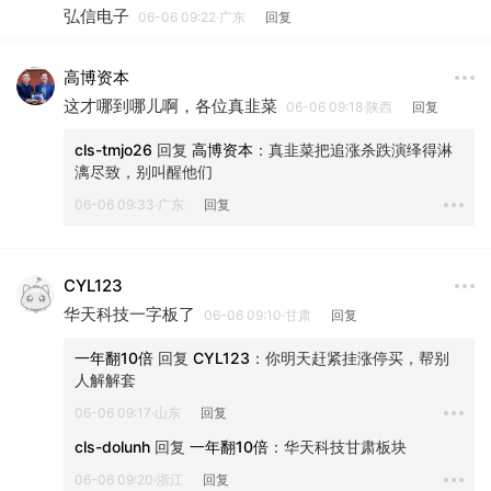
弘信电子
06-06 09:22·广东
回复
高博资本
这才哪到哪儿啊，各位真韭菜
06-06 09:18·陕西
回复
cls-tmjo26
 回复 
高博资本
：
真韭菜把追涨杀跌演绎得淋
漓尽致，别叫醒他们
06-06 09:33·广东
回复
CYL123
华天科技一字板了
06-06 09:10·甘肃
回复
一年翻10倍
 回复 
CYL123
：
你明天赶紧挂涨停买，帮别
人解解套
06-06 09:17·山东
回复
cls-dolunh
 回复 
一年翻10倍
：
华天科技甘肃板块
06-06 09:20·浙江
回复