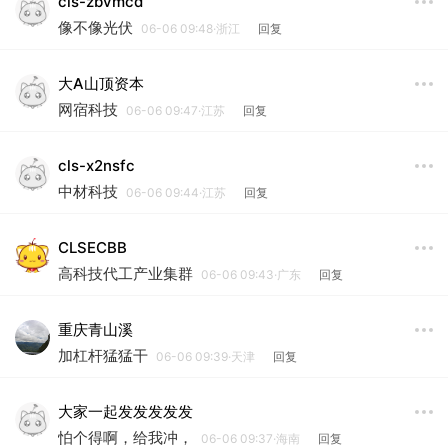
cls-zbvmcd
像不像光伏
06-06 09:48·浙江
回复
大A山顶资本
网宿科技
06-06 09:47·江苏
回复
cls-x2nsfc
中材科技
06-06 09:44·江苏
回复
CLSECBB
高科技代工产业集群
06-06 09:43·广东
回复
重庆青山溪
加杠杆猛猛干
06-06 09:39·天津
回复
大家一起发发发发发
怕个得啊，给我冲，
06-06 09:37·海南
回复