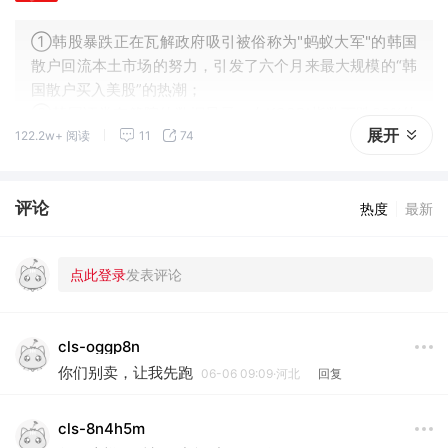
①韩股暴跌正在瓦解政府吸引被俗称为"蚂蚁大军"的韩国
散户回流本土市场的努力，引发了六个月来最大规模的“韩
国散户买入美股”的热潮；
②韩国证券存管院的数据显示，在KOSPI指数下跌22%的
展开
122.2w+ 阅读
11
74
7月，韩国散户买入美股的规模高达46亿美元。这一数字
远超2025年27亿美元的月均水平。
评论
热度
最新
cls-oggp8n
你们别卖，让我先跑
06-06 09:09·河北
回复
cls-8n4h5m