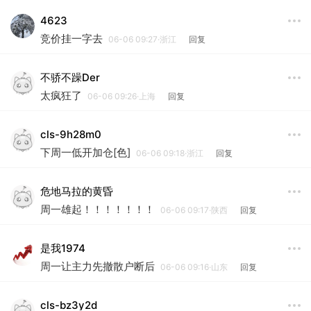
4623
竞价挂一字去
06-06 09:27·浙江
回复
不骄不躁Der
太疯狂了
06-06 09:26·上海
回复
cls-9h28m0
下周一低开加仓[色]
06-06 09:18·浙江
回复
危地马拉的黄昏
周一雄起！！！！！！！
06-06 09:17·陕西
回复
是我1974
周一让主力先撤散户断后
06-06 09:16·山东
回复
cls-bz3y2d