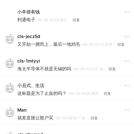
小羊很有钱
利通电子
06-06 10:33·浙江
回复
cls-jecz5d
又开始一拥而上，最后一地鸡毛
06-06 10:33·天津
回复
cls-1mtyyi
海太半导体不就是无锡的吗
06-06 10:03·广东
回复
小丑式、生活
这标题是为了止血的吗？
06-06 09:56·湖北
回复
Man
就差直接让散户买
06-06 09:53·广东
回复