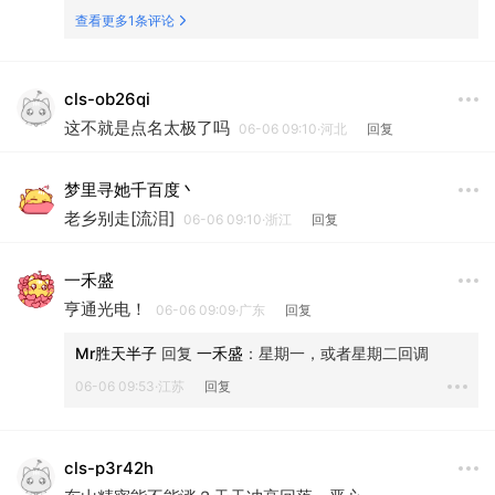
查看更多1条评论
cls-ob26qi
这不就是点名太极了吗
06-06 09:10·河北
回复
梦里寻她千百度丶
老乡别走[流泪]
06-06 09:10·浙江
回复
一禾盛
亨通光电！
06-06 09:09·广东
回复
Mr胜天半子
 回复 
一禾盛
：
星期一，或者星期二回调
06-06 09:53·江苏
回复
cls-p3r42h