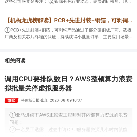
这些公司获资金关注； ②跟踪有色行业动态，覆盖铜矿格局、现货
紧平衡、锂电涨价传导等线索，Ta们股价持续走高。
【机构龙虎榜解读】PCB+先进封装+铜箔，可剥铜产品通过了部分覆铜板厂商、载板厂商及相关芯片终端的认证，持续获得小批量订单，主要应用场景包括芯片封装光模块用PCB，机构大额净买入这家公司
①PCB+先进封装+铜箔，可剥铜产品通过了部分覆铜板厂商、载板
厂商及相关芯片终端的认证，持续获得小批量订单，主要应用场景
包括芯片封装光模块用PCB，机构大额净买入这家公司；②创新药
CDMO+减肥药，收购国外知名CRO企业，在创新药API的化学合成
等方面具有丰富经验，具备承接细胞与基因治疗产品商业化受托生
相关阅读
产的合规资质，这家公司获净买入。
调用CPU要排队数日？AWS整顿算力浪费
拟批量关停虚拟服务器
科创板日报 张真
2026-08-09 10:07
①亚马逊旗下AWS正彻查工程师对其内部算力资源的浪费
问题；
②一名员工透露，过去申请CPU服务器资源几小时内就能
审批到位，如今往往要等待数天，这种资源排队的情况十