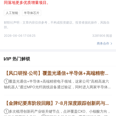
同落地更多优质增量项目。
人工智能
半导体芯片
财联社声明：文章内容仅供参考，不构成投资建议。投资者据此操作，风险自
担。
2026-06-06 17:08:25
3281906 阅读
商务合作
热门解锁
【风口研报·公司】覆盖光通信+半导体+高端精密电子领域，这家公司“高精高速六轴机器人”通过MPO光纤跳线设备通过验证，同时进入两家半导体公司并获小批量复购；另有一家公司电力设备及解决方案的全球供应商
①覆盖光通信+半导体+高端精密电子领域，这家公司“高精高速六
轴机器人”通过MPO光纤跳线设备通过验证，同时进入两家半导体公
司并获小批量复购；②公司电力设备及解决方案的全球供应商，提
前布局SST等高价值产品，出海业务迎来收获。
【金牌纪要库阶段回顾】7-8月深度跟踪创新药与有色/铜方向，持续把握产业变化脉络+前瞻价值
①多次梳理创新药产业链关键节点，点评覆盖CXO、小核酸方向，