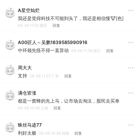
A星空灿烂
我还是觉得科技不可能到头了，我还是相信慢🐮[色]
06-06 11:52·重庆
回复
A00匠人～吴鹏1839585990916
中环领先怪不得一直异动
06-06 11:36·浙江
回复
周大大
支持
06-06 11:27·广东
回复
满仓皆涨
都是一窝蜂的先上马，让市场去淘汰，股民去买单
06-06 10:46·上海
回复
蛛丝马迹77
利好太极
06-06 10:36·河南
回复