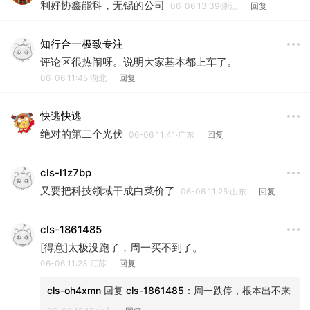
利好协鑫能科，无锡的公司
06-06 13:39·浙江
回复
知行合一极致专注
评论区很热闹呀。说明大家基本都上车了。
06-06 11:45·湖北
回复
快逃快逃
绝对的第二个光伏
06-06 11:41·广东
回复
cls-l1z7bp
又要把科技领域干成白菜价了
06-06 11:25·山东
回复
cls-1861485
[得意]太极没跑了，周一买不到了。
06-06 11:23·江苏
回复
cls-oh4xmn
 回复 
cls-1861485
：
周一跌停，根本出不来