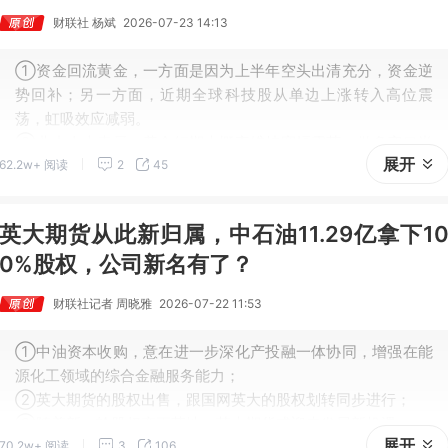
财联社 杨斌
2026-07-23 14:13
①资金回流黄金，一方面是因为上半年空头出清充分，资金逆
势回补；另一方面，近期全球科技股从单边上涨转入高位震
荡，虹吸效应减弱。
②业内人士表示，黄金短期大概率维持宽幅震荡，做多窗口尚
展开
62.2w+ 阅读
2
45
未开启，趋势性上涨或需等到9月之后，核心变量在于美联储能
否释放鸽派信号。
英大期货从此新归属，中石油11.29亿拿下1
0%股权，公司新名有了？
财联社记者 周晓雅
2026-07-22 11:53
①中油资本收购，意在进一步深化产投融一体协同，增强在能
源化工领域的综合金融服务能力；
②英大期货的股权出售，跟国网英大的股权划转同步进行；
③随着新一轮股权变更落地，英大期货或迎来发展新机遇。
展开
70.2w+ 阅读
3
106