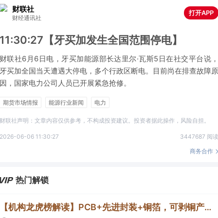
财联社
打开APP
财经通讯社
11:30:27【牙买加发生全国范围停电】
财联社6月6日电，牙买加能源部长达里尔·瓦斯5日在社交平台说
牙买加全国当天遭遇大停电，多个行政区断电。目前尚在排查故障
因，国家电力公司人员已开展紧急抢修。
期货市场情报
能源行业新闻
电力
财联社声明：文章内容仅供参考，不构成投资建议。投资者据此操作，风险自担。
2026-06-06 11:30:27
3447687 阅
商务合作
热门解锁
【机构龙虎榜解读】PCB+先进封装+铜箔，可剥铜产品通过了部分覆铜板厂商、载板厂商及相关芯片终端的认证，持续获得小批量订单，主要应用场景包括芯片封装光模块用PCB，机构大额净买入这家公司