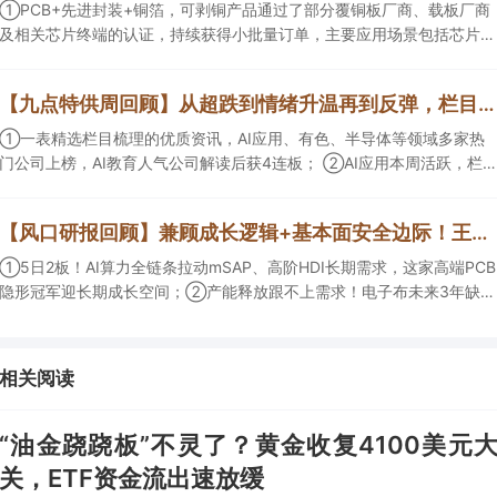
①PCB+先进封装+铜箔，可剥铜产品通过了部分覆铜板厂商、载板厂商
及相关芯片终端的认证，持续获得小批量订单，主要应用场景包括芯片封
装光模块用PCB，机构大额净买入这家公司；②创新药CDMO+减肥药，
收购国外知名CRO企业，在创新药API的化学合成等方面具有丰富经验，
【九点特供周回顾】从超跌到情绪升温再到反弹，栏目梳理AI应用题材逻辑，AI教育人气公司解读后获4连板
具备承接细胞与基因治疗产品商业化受托生产的合规资质，这家公司获净
买入。
①一表精选栏目梳理的优质资讯，AI应用、有色、半导体等领域多家热
门公司上榜，AI教育人气公司解读后获4连板； ②AI应用本周活跃，栏目
解读海外映射，梳理教育、传媒、游戏等景气方向，焦点公司3日最高涨
超20%； ③磷化铟概念异军突起，栏目以机构视角前瞻产业供需情况，
【风口研报回顾】兼顾成长逻辑+基本面安全边际！王牌自营前瞻覆盖“pcb+MLCC+电子布”，梳理AI产业链优质标的“深坑起跳”
提及2家核心公司双双涨停。
①5日2板！AI算力全链条拉动mSAP、高阶HDI长期需求，这家高端PCB
隐形冠军迎长期成长空间；②产能释放跟不上需求！电子布未来3年缺口
难消，深坑之际再梳理行业逻辑，人气龙头涨超3成；③AI服务器、机器
人带动MLCC景气周期持续！这家公司扩产、涨价预期暂未被市场定价，
王牌自营前瞻捕捉“预期差”，3日大涨26%。
相关阅读
“油金跷跷板”不灵了？黄金收复4100美元
关，ETF资金流出速放缓