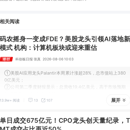
相关阅读
码农摇身一变成FDE？美股龙头引领AI落地
模式 机构：计算机板块或迎来重估
科创板日报 张真
2026-08-06 10:03
①美股AI应用龙头Palantir本周累计涨超28%，总市值站上380
0亿美元；
②公司第二季度财报显示：总营收19.4亿美元，高于市场预期
的18亿美元，同比增长94%；
展开
13.9w+ 阅读
13
107
③首席执行官亚历克斯·卡普将本季度描述为“超乎想象”，并表
示主权AI浪潮让其“对未来极为乐观”。
单日成交675亿元！CPO龙头创天量纪录，
MT成交占比再近50%