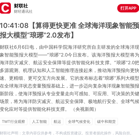
财联社
打开APP
财经通讯社
10:41:08【算得更快更准 全球海洋现象智能
报大模型“琅琊”2.0发布】
财联社6月6日电，由中国科学院海洋研究所自主研发的全球海洋
象智能预报大模型——“琅琊”2.0今日发布。该海洋预报大模型将
海洋防灾减灾、航运安全保障等提供智能化科技支撑。“琅琊”2.0
多源观测、机理认知和人工智能推理连接起来，推动海洋预报向更
速、更精细、更可交互方向发展。它的发布标志着“琅琊”系列大模
在全球海洋状态变量预报基础上，进一步迈向复杂海洋现象智能预
新阶段，使海洋预报从专业变量走向可感知、可应用、可决策的关
场景，将为海洋防灾减灾、航运安全保障、极地航行安全、全球气
变化应对等提供智能化科技支撑。 （央视新闻）
TMT行业观察
人工智能
航运
全球气候变化
碳中和期货
财联社声明：文章内容仅供参考，不构成投资建议。投资者据此操作，风险自担。