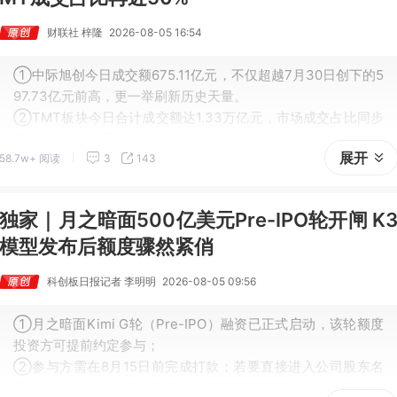
财联社 梓隆
2026-08-05 16:54
①中际旭创今日成交额675.11亿元，不仅超越7月30日创下的5
97.73亿元前高，更一举刷新历史天量。
②TMT板块今日合计成交额达1.33万亿元，市场成交占比同步
升至49.77%，再度逼近50%关口。
展开
58.7w+ 阅读
3
143
③TMT四大板块的融资余额8月以来小幅企稳，8月4日获87.8
6亿元加仓。
独家｜月之暗面500亿美元Pre-IPO轮开闸 K
模型发布后额度骤然紧俏
科创板日报记者 李明明
2026-08-05 09:56
①月之暗面Kimi G轮（Pre-IPO）融资已正式启动，该轮额度
投资方可提前约定参与；
②参与方需在8月15日前完成打款；若要直接进入公司股东名
册（cap table），则需投资方为管理规模5亿美元以上的机构。