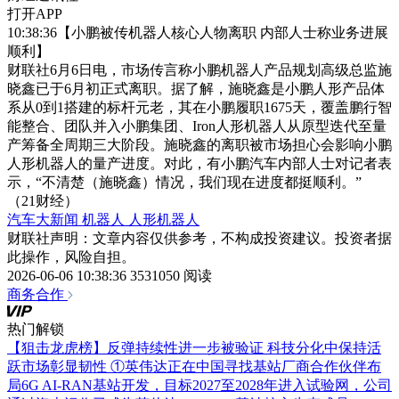
打开APP
10:38:36【小鹏被传机器人核心人物离职 内部人士称业务进展
顺利】
财联社6月6日电，市场传言称小鹏机器人产品规划高级总监施
晓鑫已于6月初正式离职。据了解，施晓鑫是小鹏人形产品体
系从0到1搭建的标杆元老，其在小鹏履职1675天，覆盖鹏行智
能整合、团队并入小鹏集团、Iron人形机器人从原型迭代至量
产筹备全周期三大阶段。施晓鑫的离职被市场担心会影响小鹏
人形机器人的量产进度。对此，有小鹏汽车内部人士对记者表
示，“不清楚（施晓鑫）情况，我们现在进度都挺顺利。”
（21财经）
汽车大新闻
机器人
人形机器人
财联社声明：文章内容仅供参考，不构成投资建议。投资者据
此操作，风险自担。
2026-06-06 10:38:36
3531050 阅读
商务合作
热门解锁
【狙击龙虎榜】反弹持续性进一步被验证 科技分化中保持活
跃市场彰显韧性
①英伟达正在中国寻找基站厂商合作伙伴布
局6G AI-RAN基站开发，目标2027至2028年进入试验网，公司