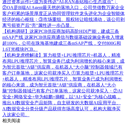
通过资本运作已成为英伟达“AI-RAN基站核心生态成员”；
②OA是B端AI Agent最天然的落地入口，公司凭借数万家企业
客户积累的场景厚度正从协同管理软件龙头进化为企业智能体
经济的核心枢纽；③市场重组、股权转让暗线涌动，该公司剥
离亏损资产后“壳”属性进一步凸显。
【机构调研】这家PCB供应商加码高阶HDI产能，建成三条
mSAP产线
这家PCB供应商通信与数据基础设施业务收入增速
超100%，公司在珠海基地建成三条mSAP产线，交付800G和
1.6T光模块PCB。
【机构龙虎榜解读】算力租赁+LPU推理芯片+机器人，精准
布局LPU推理芯片，智算业务已成为利润增长的核心来源，成
为智元首批“A链”供应商，在机器人“大小脑”控制器领域已有
客户订单落地，这家公司获净买入
①算力租赁+LPU推理芯片
+机器人，精准布局LPU推理芯片，智算业务已成为利润增长
的核心来源，成为智元首批“A链”供应商，在机器人“大小
脑”控制器领域已有客户订单落地，这家公司获净买入；②AI
安全+网络安全+华为鲲鹏+摘帽，以“AI+安全”为核心战略，
推出AI数据安全产品矩阵，自主研发的大数据AI应用平台、
AI数据安全分类分级产品获得市场高度认可，机构大额净买
入这家公司。
相关阅读