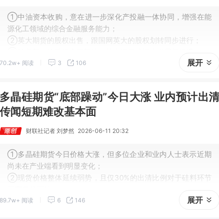
①中油资本收购，意在进一步深化产投融一体协同，增强在能
源化工领域的综合金融服务能力；
②英大期货的股权出售，跟国网英大的股权划转同步进行；
③随着新一轮股权变更落地，英大期货或迎来发展新机遇。
展开
70.2w+ 阅读
3
106
多晶硅期货“底部躁动”今日大涨 业内预计出
传闻短期难改基本面
财联社记者 刘梦然
2026-06-11 20:32
①多晶硅期货今日价格大涨，但多位企业和业内人士表示近期
尚未在产业端看到明显变化；
②现货价格整体延续弱势，且仅30%的出清比例对于硅料环节
而言仍然不够。
展开
89.7w+ 阅读
6
146