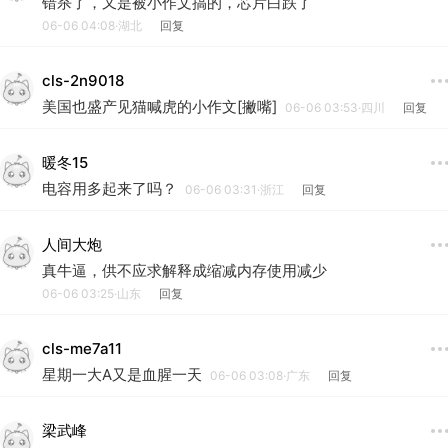
错杀了，又是被小作文搞的，芯片白跌了
06-06 04:08·湖北
回复
cls-2n9018
美国也盛产见猫喊虎的小作文[撇嘴]
06-06 03:53·四川
回复
暖冬15
电容用多起来了吗？
06-06 03:31·浙江
回复
人间大炮
真牛逼，供不应求解释成缩减内存使用减少
06-06 03:25·山东
回复
cls-me7a11
星期一大A又是血腥一天
06-06 03:08·广东
回复
梁武峰