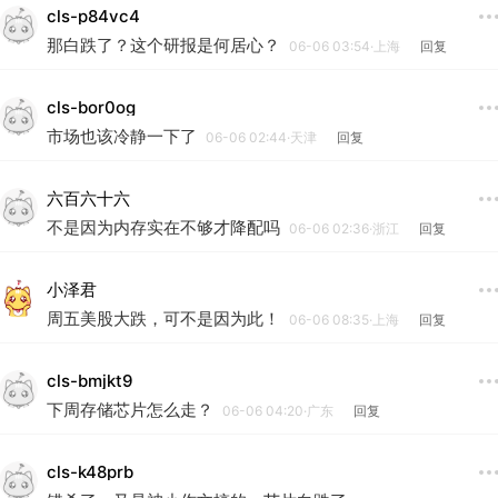
cls-p84vc4
那白跌了？这个研报是何居心？
06-06 03:54·上海
回复
cls-bor0og
市场也该冷静一下了
06-06 02:44·天津
回复
六百六十六
不是因为内存实在不够才降配吗
06-06 02:36·浙江
回复
小泽君
周五美股大跌，可不是因为此！
06-06 08:35·上海
回复
cls-bmjkt9
下周存储芯片怎么走？
06-06 04:20·广东
回复
cls-k48prb