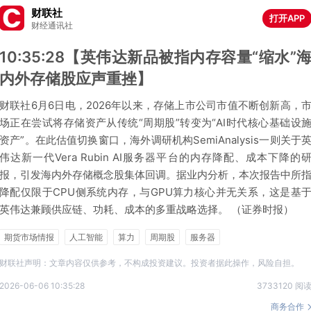
财联社
打开APP
财经通讯社
10:35:28【英伟达新品被指内存容量“缩水”
内外存储股应声重挫】
财联社6月6日电，2026年以来，存储上市公司市值不断创新高，
场正在尝试将存储资产从传统“周期股”转变为“AI时代核心基础设
资产”。在此估值切换窗口，海外调研机构SemiAnalysis一则关于
伟达新一代Vera Rubin AI服务器平台的内存降配、成本下降的
报，引发海内外存储概念股集体回调。据业内分析，本次报告中所
降配仅限于CPU侧系统内存，与GPU算力核心并无关系，这是基
英伟达兼顾供应链、功耗、成本的多重战略选择。 （证券时报）
期货市场情报
人工智能
算力
周期股
服务器
财联社声明：文章内容仅供参考，不构成投资建议。投资者据此操作，风险自担。
2026-06-06 10:35:28
3733120 阅
商务合作