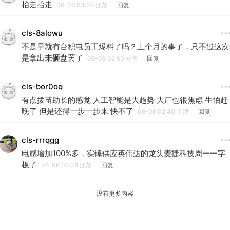
抬走抬走
06-06 03:02·江苏
回复
cls-8alowu
不是早就有台积电员工爆料了吗？上个月的事了，只不过这次
是拿出来砸盘罢了
06-06 02:59·云南
回复
cls-bor0og
有点拔苗助长的感觉 人工智能是大趋势 大厂也很焦虑 生怕赶
晚了 但是还得一步一步来 快不了
06-06 02:40·天津
回复
cls-rrrqgg
电感增加100%多，实锤供应英伟达的龙头麦捷科技周一一字
板了
06-06 02:38·江苏
回复
没有更多内容