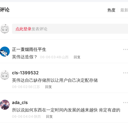
评论
热度
最
正一蓑烟雨任平生
英伟达造假？
06-06 03:48·山西
回复
cls-1399532
英伟达自己缺存储所以让用户自己决定配存储
06-06 02:56·江苏
回复
ada_cls
所以说如何东西在一定时间内发展的越来越快 肯定有虚的
06-06 04:04·陕西
回复