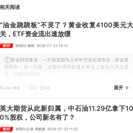
相关阅读
“油金跷跷板”不灵了？黄金收复4100美元
关，ETF资金流出速放缓
财联社 杨斌
2026-07-23 14:13
①资金回流黄金，一方面是因为上半年空头出清充分，资金逆
势回补；另一方面，近期全球科技股从单边上涨转入高位震
荡，虹吸效应减弱。
②业内人士表示，黄金短期大概率维持宽幅震荡，做多窗口尚
展开
62.2w+ 阅读
2
45
未开启，趋势性上涨或需等到9月之后，核心变量在于美联储能
否释放鸽派信号。
英大期货从此新归属，中石油11.29亿拿下1
0%股权，公司新名有了？
财联社记者 周晓雅
2026-07-22 11:53