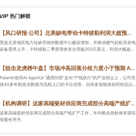
热门解锁
【风口研报·公司】北美缺电带动卡特彼勒利润大超预期，公司作为头部主机厂核心供应商，订单充足并计划新增多条生产线，有望抢抓算力备电新机
受益北美地区电力短缺导致的数据中心建设增加，并推动燃气轮机等发电
设备需求上升，卡特彼勒二季度营收首次突破200亿美元，利润大幅超预
期，并上调全年业绩指引。公司供应卡特彼勒等全球头部发动机主机厂，
产品订单充足，并计划2026年新增多条生产线，同时海外泰国工厂建设
【狙击龙虎榜午盘】市场冲高回落分歧力度小于预期 AI智能体依旧为核心主线
顺利推进，有望抢抓算力备电新机，打开成长空间。
Palantir使得AI Agent从“通用问答”走向“产线执行”的产业拐点上，公司凭
借40多年制造业数据与流程入口的卡位优势，自研多智能体协同协议以
及已可规模商用的工业AI运行空间，正从“项目型软件公司”向“AI原生平台
生态型公司”跃迁。
【机构调研】这家高端瓷材供应商完成部分高端产线扩产，年内氧化锆粉体有望实现量价齐升
这家高端瓷材供应商完成部分高端产线扩产工作，年内氧化锆粉体有望实
现量价齐升。