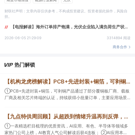
财联社声明：文章内容仅供参考，不构成投资建议。投资者据此操作，风险自
担。
【电报解读】海外订单排产饱满，光伏企业陷入满负荷生产状态，机构称在反内卷的大背景下，产业链价格已开始企稳回升，行业正从价格战转向高质量发展，这家公司的产品可应用于光伏发电领域
2026-06-05 21:29:09
3314894 阅读
商务合作
热门解锁
【机构龙虎榜解读】PCB+先进封装+铜箔，可剥铜产品通过了部分覆铜板厂商、载板厂商及相关芯片终端的认证，持续获得小批量订单，主要应用场景包括芯片封装光模块用PCB，机构大额净买入这家公司
①PCB+先进封装+铜箔，可剥铜产品通过了部分覆铜板厂商、载板
厂商及相关芯片终端的认证，持续获得小批量订单，主要应用场景
包括芯片封装光模块用PCB，机构大额净买入这家公司；②创新药
CDMO+减肥药，收购国外知名CRO企业，在创新药API的化学合成
【九点特供周回顾】从超跌到情绪升温再到反弹，栏目梳理AI应用题材逻辑，AI教育人气公司解读后获4连板
等方面具有丰富经验，具备承接细胞与基因治疗产品商业化受托生
产的合规资质，这家公司获净买入。
①一表精选栏目梳理的优质资讯，AI应用、有色、半导体等领域多
家热门公司上榜，AI教育人气公司解读后获4连板； ②AI应用本周