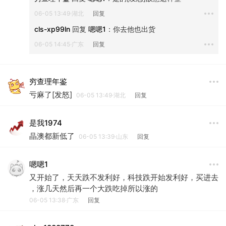
06-05 13:49·湖北
回复
cls-xp99ln
 回复 
嗯嗯1
：
你去他也出货
06-05 14:45·广东
回复
穷查理年鉴
亏麻了[发怒]
06-05 13:49·湖北
回复
是我1974
晶澳都新低了
06-05 13:39·山东
回复
嗯嗯1
又开始了，天天跌不发利好，科技跌开始发利好，买进去
，涨几天然后再一个大跌吃掉所以涨的
06-05 13:38·广东
回复