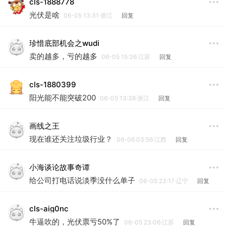
cls-1888778
光伏是啥
06-05 13:31·浙江
回复
珍惜底部机会之wudi
卖的越多，亏的越多
06-05 15:36·江苏
回复
cls-1880399
阳光能不能突破200
06-05 13:38·浙江
回复
画线之王
现在谁还关注垃圾行业？
06-06 03:56·江西
回复
小海谈论故事奇谭
给公司打电话说淡季没什么单子
06-05 23:17·辽宁
回复
cls-aig0nc
牛逼吹的，光伏票亏50%了
06-05 23:06·江苏
回复