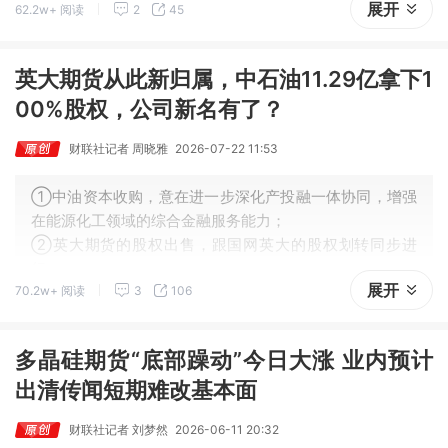
展开
62.2w+ 阅读
2
45
口尚未开启，趋势性上涨或需等到9月之后，核心变量在于
美联储能否释放鸽派信号。
英大期货从此新归属，中石油11.29亿拿下1
00%股权，公司新名有了？
财联社记者 周晓雅
2026-07-22 11:53
①中油资本收购，意在进一步深化产投融一体协同，增强
在能源化工领域的综合金融服务能力；
②英大期货的股权出售，跟国网英大的股权划转同步进
行；
展开
70.2w+ 阅读
3
106
③随着新一轮股权变更落地，英大期货或迎来发展新机
遇。
多晶硅期货“底部躁动”今日大涨 业内预计
出清传闻短期难改基本面
财联社记者 刘梦然
2026-06-11 20:32