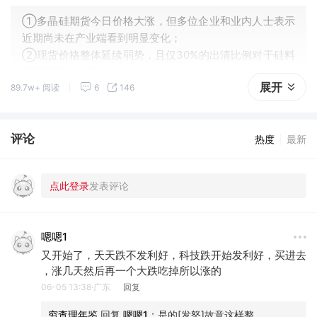
①多晶硅期货今日价格大涨，但多位企业和业内人士表示
近期尚未在产业端看到明显变化；
②现货价格整体延续弱势，且仅30%的出清比例对于硅料
环节而言仍然不够。
展开
89.7w+ 阅读
6
146
评论
热度
最新
嗯嗯1
又开始了，天天跌不发利好，科技跌开始发利好，买进去
，涨几天然后再一个大跌吃掉所以涨的
06-05 13:38·广东
回复
穷查理年鉴
 回复 
嗯嗯1
：
是的[发怒]故意这样整