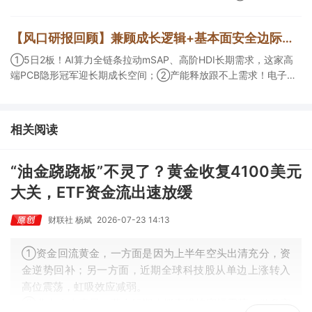
活跃，栏目解读海外映射，梳理教育、传媒、游戏等景气方向，焦
点公司3日最高涨超20%； ③磷化铟概念异军突起，栏目以机构视
【风口研报回顾】兼顾成长逻辑+基本面安全边际！王牌自营前瞻覆盖“pcb+MLCC+电子布”，梳理AI产业链优质标的“深坑起跳”
角前瞻产业供需情况，提及2家核心公司双双涨停。
①5日2板！AI算力全链条拉动mSAP、高阶HDI长期需求，这家高
端PCB隐形冠军迎长期成长空间；②产能释放跟不上需求！电子布
未来3年缺口难消，深坑之际再梳理行业逻辑，人气龙头涨超3成；
③AI服务器、机器人带动MLCC景气周期持续！这家公司扩产、涨
价预期暂未被市场定价，王牌自营前瞻捕捉“预期差”，3日大涨
相关阅读
26%。
“油金跷跷板”不灵了？黄金收复4100美元
大关，ETF资金流出速放缓
财联社 杨斌
2026-07-23 14:13
①资金回流黄金，一方面是因为上半年空头出清充分，资
金逆势回补；另一方面，近期全球科技股从单边上涨转入
高位震荡，虹吸效应减弱。
②业内人士表示，黄金短期大概率维持宽幅震荡，做多窗