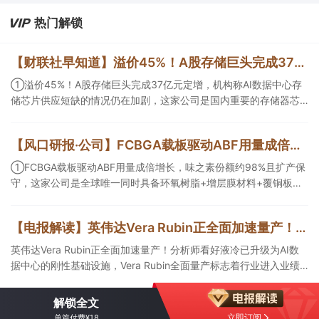
热门解锁
【财联社早知道】溢价45%！A股存储巨头完成37亿元定增，机构称AI数据中心存储芯片供应短缺的情况仍在加剧；英伟达据悉拟向Lancium投资最高30亿美元，支持AI数据中心电力基础设施
①溢价45%！A股存储巨头完成37亿元定增，机构称AI数据中心存
储芯片供应短缺的情况仍在加剧，这家公司是国内重要的存储器芯
片供应商之一，NOR Flash、EEPROM销售额均进入全球前六； ②
英伟达据悉拟向Lancium投资最高30亿美元，支持AI数据中心电力
【风口研报·公司】FCBGA载板驱动ABF用量成倍增长，味之素份额约98%且扩产保守，这家公司是同时具备环氧树脂+增层膜材料+覆铜板制造的厂商；这家公司科技投资重点项目包括月之暗面、DeepSeek等
基础设施，机构称AI算力需求爆发倒逼电网快速扩容升级，这家公
司的电线电缆已供货给算力数据中心； ③这家公司在手订单充裕，
①FCBGA载板驱动ABF用量成倍增长，味之素份额约98%且扩产保
算力基础设施建设与交付工作正有序推进。
守，这家公司是全球唯一同时具备环氧树脂+增层膜材料+覆铜板制
造的厂商；②公司医疗健康与资产配置协同发展，其中科技投资覆
盖模型、算力与应用，重点项目包括月之暗面、DeepSeek等，资产
【电报解读】英伟达Vera Rubin正全面加速量产！分析师看好液冷已升级为AI数据中心的刚性基础设施，Vera Rubin全面量产标志着行业进入业绩集中释放期，这家公司的液冷产品有规模化成熟应用
价值有望逐步兑现。
英伟达Vera Rubin正全面加速量产！分析师看好液冷已升级为AI数
据中心的刚性基础设施，Vera Rubin全面量产标志着行业进入业绩
集中释放期，这家公司的液冷产品有规模化成熟应用，另一家拥有
AI算力液冷散热产品结构综合解决方案能力，产品最终主要应用于
解锁全文
英伟达等知名终端品牌。
立即订阅
单篇付费¥18