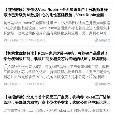
【电报解读】英伟达Vera Rubin正全面加速量产！分析师看好
液冷已升级为AI数据中心的刚性基础设施，Vera Rubin全面量
产标志着行业进入业绩集中释放期，这家公司的液冷产品有规模
英伟达Vera Rubin正全面加速量产！分析师看好液冷已升级为AI数据
化成熟应用
中心的刚性基础设施，Vera Rubin全面量产标志着行业进入业绩集中
释放期，这家公司的液冷产品有规模化成熟应用，另一家拥有AI算力
液冷散热产品结构综合解决方案能力，产品最终主要应用于英伟达等
290 人解锁 ·
08-09 16:49 星期日
解锁全文
知名终端品牌。
【机构龙虎榜解读】PCB+先进封装+铜箔，可剥铜产品通过了
部分覆铜板厂商、载板厂商及相关芯片终端的认证，持续获得小
批量订单，主要应用场景包括芯片封装光模块用PCB，机构大
①PCB+先进封装+铜箔，可剥铜产品通过了部分覆铜板厂商、载板
额净买入这家公司
厂商及相关芯片终端的认证，持续获得小批量订单，主要应用场景包
括芯片封装光模块用PCB，机构大额净买入这家公司；②创新药
CDMO+减肥药，收购国外知名CRO企业，在创新药API的化学合成
136 人解锁 ·
08-07 18:42 星期五
解锁全文
等方面具有丰富经验，具备承接细胞与基因治疗产品商业化受托生产
的合规资质，这家公司获净买入。
【电报解读】北京市首个词元工厂点亮，机构称Token工厂陆续
落地，头部算力租赁厂商卡位优势突出，这家公司已中标运营商
Token工厂项目
北京市首个词元工厂点亮，机构称Token工厂陆续落地，头部算力租