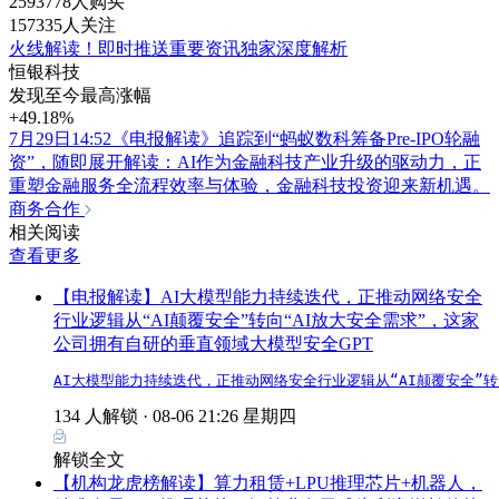
2593778人购买
157335人关注
火线解读！即时推送重要资讯独家深度解析
恒银科技
发现至今最高涨幅
+49.18%
7月29日14:52《电报解读》追踪到“蚂蚁数科筹备Pre-IPO轮融
资”，随即展开解读：AI作为金融科技产业升级的驱动力，正
重塑金融服务全流程效率与体验，金融科技投资迎来新机遇。
商务合作
相关阅读
查看更多
【电报解读】AI大模型能力持续迭代，正推动网络安全
行业逻辑从“AI颠覆安全”转向“AI放大安全需求”，这家
公司拥有自研的垂直领域大模型安全GPT
AI大模型能力持续迭代，正推动网络安全行业逻辑从“AI颠覆安全”
134 人解锁 ·
08-06 21:26 星期四
解锁全文
【机构龙虎榜解读】算力租赁+LPU推理芯片+机器人，