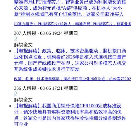
精准布局LPU推理芯片，智算业务已成为利润增长的核
心来源，成为智元首批“A链”供应商，在机器人“大小
脑”控制器领域已有客户订单落地，这家公司获净买入
①算力租赁+LPU推理芯片+机器人，精准布局LPU推理芯片，智算
307 人解锁 ·
08-06 19:24 星期四
解锁全文
【电报解读】政策、临床、技术密集驱动，脑机接口商
业化拐点临近，机构看好2026年是植入式脑机接口量产
元年，国产产线或投产在即，这家公司对多模态人机交
互系统集成关键技术进行了研发
政策、临床、技术密集驱动，脑机接口商业化拐点临近，机构看好20
356 人解锁 ·
08-06 17:21 星期四
解锁全文
【电报解读】我国商用钠冷快堆CFR1000完成标准设
计，钠冷快堆具有燃料资源利用率高和热效率高的优
点，这家公司是国内首家获得钠冷快堆细分设备制造许
可企业