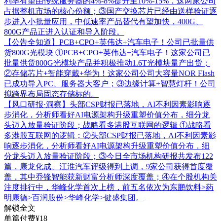
利率有望由传统服务器的4%-8%提升至10%-15%，这两家公司
占据整机市场的核心份额；③国产交换芯片已经由送样验证逐
步进入小批量应用，中低速率产品替代有望加快，400G、
800G产品正进入认证和导入阶段。
【公告全知道】PCB+CPO+英伟达+汽车电子！公司已批量供
货800G光模块
①PCB+CPO+英伟达+汽车电子！这家公司已
批量供货800G光模块产品并积极推动1.6T光模块量产出货；
②存储芯片+智能穿戴+华为！这家公司公司大容量NOR Flash
已成功导入PC、服务器大客户；③边缘计算+智慧灯杆！公司
拟跨界布局固态存储标的。
【风口研报·洞察】头部CSP财报已落地，AI不利因素影响逐
步消化，分析师看好AI电源架构升级重塑价值分布，细分龙
头迈入放量验证阶段；战略看多港股互联网的逻辑
①战略看
多港股互联网的逻辑；②头部CSP财报已落地，AI不利因素影
响逐步消化，分析师看好AI电源架构升级重塑价值分布，细
分龙头迈入放量验证阶段；③今日全市场机构研报共发布122
篇，康龙化成、江淮汽车评级得到上调，9家公司获得首度覆
盖，其中乔锋智能获新财富分析师深度覆盖；④在个股机构关
注度排行中，华峰化学首次上榜，前五名依次为东鹏饮料>药
明康德>百润股份>华峰化学>健盛集团。
解锁全文
单篇付费¥18