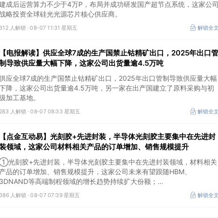
建成后运营算力不少于4万P，布局并成功研发国产超节点系统，这家公
战略投资全球硅光光源芯片核心供应商。
312 人解锁 ·
08-07 11:31 星期五
解锁全
【电报解读】供应全球7成的生产国禁止钴精矿出口，2025年出口
制导致供应量大幅下降，这家公司出货量逾4.5万吨
供应全球7成的生产国禁止钴精矿出口，2025年出口管制导致供应量大幅
下降，这家公司出货量逾4.5万吨，另一家在出产国建立了原料采购与初
级加工基地。
283 人解锁 ·
08-07 08:33 星期五
解锁全
【点金互动易】光刻胶+先进封装，半导体光刻胶主要集中在先进封
装领域，这家公司材料相关产品的订单增加、销售规模提升
①光刻胶+先进封装，半导体光刻胶主要集中在先进封装领域，材料相关
产品的订单增加、销售规模提升，这家公司未来有望跟随HBM、
3DNAND等高端制程领域的增长趋势持续扩大份额；
②华为+高速连接器，这家公司是深耕连接器国产核心骨干，高速互联产
386 人解锁 ·
08-07 07:39 星期五
解锁全
品已对接导入国内头部AI服务器厂商，深度绑定华为供应链。