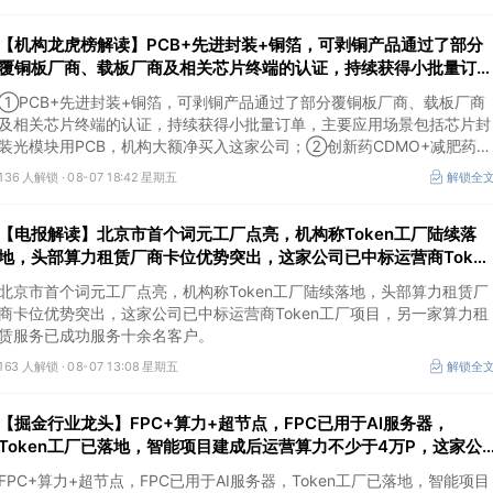
【机构龙虎榜解读】PCB+先进封装+铜箔，可剥铜产品通过了部分
覆铜板厂商、载板厂商及相关芯片终端的认证，持续获得小批量订
单，主要应用场景包括芯片封装光模块用PCB，机构大额净买入这
①PCB+先进封装+铜箔，可剥铜产品通过了部分覆铜板厂商、载板厂商
公司
及相关芯片终端的认证，持续获得小批量订单，主要应用场景包括芯片封
装光模块用PCB，机构大额净买入这家公司；②创新药CDMO+减肥药，
收购国外知名CRO企业，在创新药API的化学合成等方面具有丰富经验，
136 人解锁 ·
08-07 18:42 星期五
解锁全
具备承接细胞与基因治疗产品商业化受托生产的合规资质，这家公司获净
买入。
【电报解读】北京市首个词元工厂点亮，机构称Token工厂陆续落
地，头部算力租赁厂商卡位优势突出，这家公司已中标运营商Token
工厂项目
北京市首个词元工厂点亮，机构称Token工厂陆续落地，头部算力租赁厂
商卡位优势突出，这家公司已中标运营商Token工厂项目，另一家算力租
赁服务已成功服务十余名客户。
163 人解锁 ·
08-07 13:08 星期五
解锁全
【掘金行业龙头】FPC+算力+超节点，FPC已用于AI服务器，
Token工厂已落地，智能项目建成后运营算力不少于4万P，这家公
司布局并成功研发国产超节点系统
FPC+算力+超节点，FPC已用于AI服务器，Token工厂已落地，智能项目