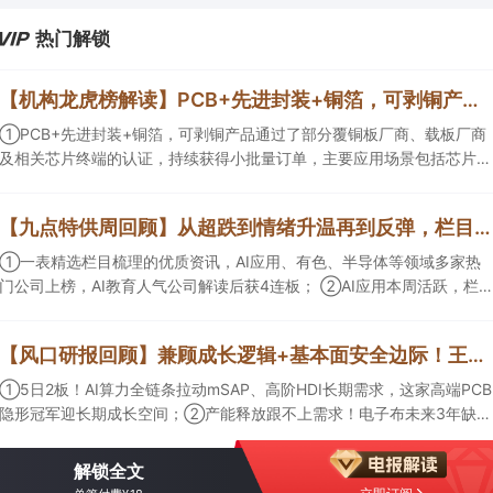
热门解锁
【机构龙虎榜解读】PCB+先进封装+铜箔，可剥铜产品通过了部分覆铜板厂商、载板厂商及相关芯片终端的认证，持续获得小批量订单，主要应用场景包括芯片封装光模块用PCB，机构大额净买入这家公司
①PCB+先进封装+铜箔，可剥铜产品通过了部分覆铜板厂商、载板厂商
及相关芯片终端的认证，持续获得小批量订单，主要应用场景包括芯片封
装光模块用PCB，机构大额净买入这家公司；②创新药CDMO+减肥药，
收购国外知名CRO企业，在创新药API的化学合成等方面具有丰富经验，
【九点特供周回顾】从超跌到情绪升温再到反弹，栏目梳理AI应用题材逻辑，AI教育人气公司解读后获4连板
具备承接细胞与基因治疗产品商业化受托生产的合规资质，这家公司获净
买入。
①一表精选栏目梳理的优质资讯，AI应用、有色、半导体等领域多家热
门公司上榜，AI教育人气公司解读后获4连板； ②AI应用本周活跃，栏目
解读海外映射，梳理教育、传媒、游戏等景气方向，焦点公司3日最高涨
超20%； ③磷化铟概念异军突起，栏目以机构视角前瞻产业供需情况，
【风口研报回顾】兼顾成长逻辑+基本面安全边际！王牌自营前瞻覆盖“pcb+MLCC+电子布”，梳理AI产业链优质标的“深坑起跳”
提及2家核心公司双双涨停。
①5日2板！AI算力全链条拉动mSAP、高阶HDI长期需求，这家高端PCB
隐形冠军迎长期成长空间；②产能释放跟不上需求！电子布未来3年缺口
难消，深坑之际再梳理行业逻辑，人气龙头涨超3成；③AI服务器、机器
人带动MLCC景气周期持续！这家公司扩产、涨价预期暂未被市场定价，
解锁全文
王牌自营前瞻捕捉“预期差”，3日大涨26%。