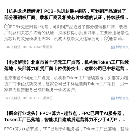
【机构龙虎榜解读】PCB+先进封装+铜箔，可剥铜产品通过了
部分覆铜板厂商、载板厂商及相关芯片终端的认证，持续获得小
批量订单，主要应用场景包括芯片封装光模块用PCB，机构大
①PCB+先进封装+铜箔，可剥铜产品通过了部分覆铜板厂商、载板
额净买入这家公司
厂商及相关芯片终端的认证，持续获得小批量订单，主要应用场景包
括芯片封装光模块用PCB，机构大额净买入这家公司；②创新药
CDMO+减肥药，收购国外知名CRO企业，在创新药API的化学合成
136 人解锁 ·
08-07 18:42 星期五
解锁全文
等方面具有丰富经验，具备承接细胞与基因治疗产品商业化受托生产
的合规资质，这家公司获净买入。
【电报解读】北京市首个词元工厂点亮，机构称Token工厂陆续
落地，头部算力租赁厂商卡位优势突出，这家公司已中标运营商
Token工厂项目
北京市首个词元工厂点亮，机构称Token工厂陆续落地，头部算力租
赁厂商卡位优势突出，这家公司已中标运营商Token工厂项目，另一
家算力租赁服务已成功服务十余名客户。
163 人解锁 ·
08-07 13:08 星期五
解锁全文
【掘金行业龙头】FPC+算力+超节点，FPC已用于AI服务器，
Token工厂已落地，智能项目建成后运营算力不少于4万P，这
家公司布局并成功研发国产超节点系统
FPC+算力+超节点，FPC已用于AI服务器，Token工厂已落地，智能