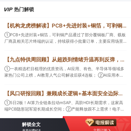
热门解锁
【机构龙虎榜解读】PCB+先进封装+铜箔，可剥铜产品通过了部分覆铜板厂商、载板厂商及相关芯片终端的认证，持续获得小批量订单，主要应用场景包括芯片封装光模块用PCB，机构大额净买入这家公司
①PCB+先进封装+铜箔，可剥铜产品通过了部分覆铜板厂商、载板
厂商及相关芯片终端的认证，持续获得小批量订单，主要应用场景
包括芯片封装光模块用PCB，机构大额净买入这家公司；②创新药
CDMO+减肥药，收购国外知名CRO企业，在创新药API的化学合成
【九点特供周回顾】从超跌到情绪升温再到反弹，栏目梳理AI应用题材逻辑，AI教育人气公司解读后获4连板
等方面具有丰富经验，具备承接细胞与基因治疗产品商业化受托生
产的合规资质，这家公司获净买入。
①一表精选栏目梳理的优质资讯，AI应用、有色、半导体等领域多
家热门公司上榜，AI教育人气公司解读后获4连板； ②AI应用本周
活跃，栏目解读海外映射，梳理教育、传媒、游戏等景气方向，焦
点公司3日最高涨超20%； ③磷化铟概念异军突起，栏目以机构视
【风口研报回顾】兼顾成长逻辑+基本面安全边际！王牌自营前瞻覆盖“pcb+MLCC+电子布”，梳理AI产业链优质标的“深坑起跳”
角前瞻产业供需情况，提及2家核心公司双双涨停。
①5日2板！AI算力全链条拉动mSAP、高阶HDI长期需求，这家高
端PCB隐形冠军迎长期成长空间；②产能释放跟不上需求！电子布
未来3年缺口难消，深坑之际再梳理行业逻辑，人气龙头涨超3成；
③AI服务器、机器人带动MLCC景气周期持续！这家公司扩产、涨
解锁全文
价预期暂未被市场定价，王牌自营前瞻捕捉“预期差”，3日大涨
立即订阅
单篇付费¥18