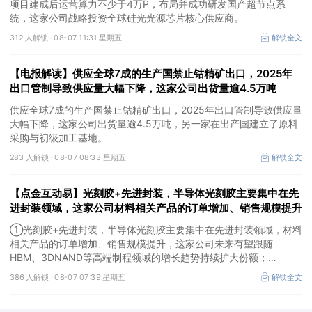
项目建成后运营算力不少于4万P，布局并成功研发国产超节点系
统，这家公司战略投资全球硅光光源芯片核心供应商。
312 人解锁 ·
08-07 11:31 星期五
解锁全文
【电报解读】供应全球7成的生产国禁止钴精矿出口，2025年
出口管制导致供应量大幅下降，这家公司出货量逾4.5万吨
供应全球7成的生产国禁止钴精矿出口，2025年出口管制导致供应量
大幅下降，这家公司出货量逾4.5万吨，另一家在出产国建立了原料
采购与初级加工基地。
283 人解锁 ·
08-07 08:33 星期五
解锁全文
【点金互动易】光刻胶+先进封装，半导体光刻胶主要集中在先
进封装领域，这家公司材料相关产品的订单增加、销售规模提升
①光刻胶+先进封装，半导体光刻胶主要集中在先进封装领域，材料
相关产品的订单增加、销售规模提升，这家公司未来有望跟随
HBM、3DNAND等高端制程领域的增长趋势持续扩大份额；
②华为+高速连接器，这家公司是深耕连接器国产核心骨干，高速互
386 人解锁 ·
08-07 07:39 星期五
解锁全文
联产品已对接导入国内头部AI服务器厂商，深度绑定华为供应链。