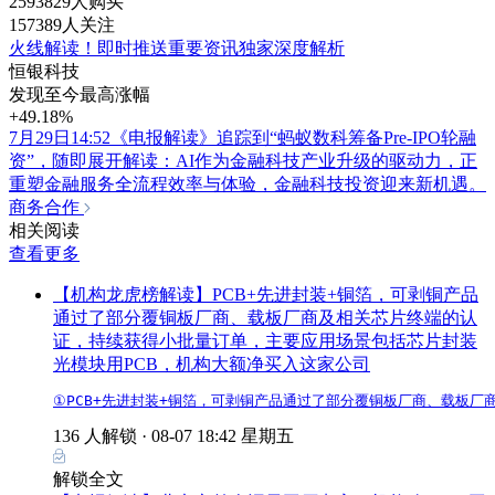
2593829人购买
157389人关注
火线解读！即时推送重要资讯独家深度解析
恒银科技
发现至今最高涨幅
+49.18%
7月29日14:52《电报解读》追踪到“蚂蚁数科筹备Pre-IPO轮融
资”，随即展开解读：AI作为金融科技产业升级的驱动力，正
重塑金融服务全流程效率与体验，金融科技投资迎来新机遇。
商务合作
相关阅读
查看更多
【机构龙虎榜解读】PCB+先进封装+铜箔，可剥铜产品
通过了部分覆铜板厂商、载板厂商及相关芯片终端的认
证，持续获得小批量订单，主要应用场景包括芯片封装
光模块用PCB，机构大额净买入这家公司
①PCB+先进封装+铜箔，可剥铜产品通过了部分覆铜板厂商、载板厂
136 人解锁 ·
08-07 18:42 星期五
解锁全文