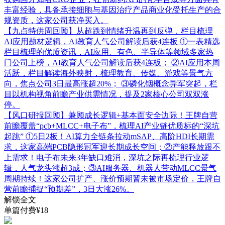
丰富经验，具备承接细胞与基因治疗产品商业化受托生产的合
规资质，这家公司获净买入。
【九点特供周回顾】从超跌到情绪升温再到反弹，栏目梳理
AI应用题材逻辑，AI教育人气公司解读后获4连板
①一表精选
栏目梳理的优质资讯，AI应用、有色、半导体等领域多家热
门公司上榜，AI教育人气公司解读后获4连板； ②AI应用本周
活跃，栏目解读海外映射，梳理教育、传媒、游戏等景气方
向，焦点公司3日最高涨超20%； ③磷化铟概念异军突起，栏
目以机构视角前瞻产业供需情况，提及2家核心公司双双涨
停。
【风口研报回顾】兼顾成长逻辑+基本面安全边际！王牌自营
前瞻覆盖“pcb+MLCC+电子布”，梳理AI产业链优质标的“深坑
起跳”
①5日2板！AI算力全链条拉动mSAP、高阶HDI长期需
求，这家高端PCB隐形冠军迎长期成长空间；②产能释放跟不
上需求！电子布未来3年缺口难消，深坑之际再梳理行业逻
辑，人气龙头涨超3成；③AI服务器、机器人带动MLCC景气
周期持续！这家公司扩产、涨价预期暂未被市场定价，王牌自
营前瞻捕捉“预期差”，3日大涨26%。
解锁全文
单篇付费¥18