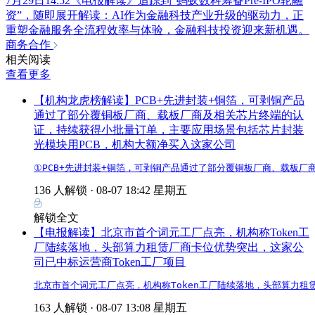
7月29日14:52《电报解读》追踪到“蚂蚁数科筹备Pre-IPO轮融
资”，随即展开解读：AI作为金融科技产业升级的驱动力，正
重塑金融服务全流程效率与体验，金融科技投资迎来新机遇。
商务合作
相关阅读
查看更多
【机构龙虎榜解读】PCB+先进封装+铜箔，可剥铜产品
通过了部分覆铜板厂商、载板厂商及相关芯片终端的认
证，持续获得小批量订单，主要应用场景包括芯片封装
光模块用PCB，机构大额净买入这家公司
①PCB+先进封装+铜箔，可剥铜产品通过了部分覆铜板厂商、载板厂
136 人解锁 ·
08-07 18:42 星期五
解锁全文
【电报解读】北京市首个词元工厂点亮，机构称Token工
厂陆续落地，头部算力租赁厂商卡位优势突出，这家公
司已中标运营商Token工厂项目
北京市首个词元工厂点亮，机构称Token工厂陆续落地，头部算力租
163 人解锁 ·
08-07 13:08 星期五