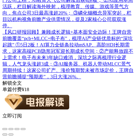
门公司上榜，AI教育人气公司解读后获4连板； ②AI应用本周
活跃，栏目解读海外映射，梳理教育、传媒、游戏等景气方
向，焦点公司3日最高涨超20%； ③磷化铟概念异军突起，栏
目以机构视角前瞻产业供需情况，提及2家核心公司双双涨
停。
【风口研报回顾】兼顾成长逻辑+基本面安全边际！王牌自营
前瞻覆盖“pcb+MLCC+电子布”，梳理AI产业链优质标的“深坑
起跳”
①5日2板！AI算力全链条拉动mSAP、高阶HDI长期需
求，这家高端PCB隐形冠军迎长期成长空间；②产能释放跟不
上需求！电子布未来3年缺口难消，深坑之际再梳理行业逻
辑，人气龙头涨超3成；③AI服务器、机器人带动MLCC景气
周期持续！这家公司扩产、涨价预期暂未被市场定价，王牌自
营前瞻捕捉“预期差”，3日大涨26%。
解锁全文
单篇付费¥18
立即订阅