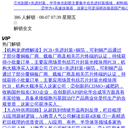
①光刻胶+先进封装，半导体光刻胶主要集中在先进封装领域，材料相关
            ②华为+高速连接器，这家公司是深耕连接器国
386 人解锁 ·
08-07 07:39 星期五
解锁全文
热门解锁
【机构龙虎榜解读】PCB+先进封装+铜箔，可剥铜产品通过
了部分覆铜板厂商、载板厂商及相关芯片终端的认证，持续获
得小批量订单，主要应用场景包括芯片封装光模块用PCB，机
构大额净买入这家公司
①PCB+先进封装+铜箔，可剥铜产品
通过了部分覆铜板厂商、载板厂商及相关芯片终端的认证，持
续获得小批量订单，主要应用场景包括芯片封装光模块用
PCB，机构大额净买入这家公司；②创新药CDMO+减肥药，
收购国外知名CRO企业，在创新药API的化学合成等方面具有
丰富经验，具备承接细胞与基因治疗产品商业化受托生产的合
规资质，这家公司获净买入。
【九点特供周回顾】从超跌到情绪升温再到反弹，栏目梳理
AI应用题材逻辑，AI教育人气公司解读后获4连板
①一表精选
栏目梳理的优质资讯，AI应用、有色、半导体等领域多家热