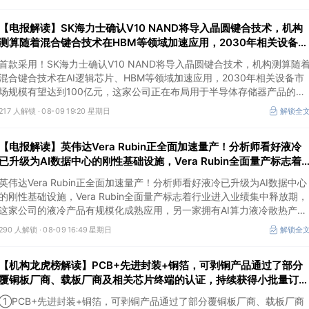
【电报解读】SK海力士确认V10 NAND将导入晶圆键合技术，机构
测算随着混合键合技术在HBM等领域加速应用，2030年相关设备市
场规模有望达到100亿元，这家公司正布局用于半导体存储器产品的
首款采用！SK海力士确认V10 NAND将导入晶圆键合技术，机构测算随
测试设备
混合键合技术在AI逻辑芯片、HBM等领域加速应用，2030年相关设备市
场规模有望达到100亿元，这家公司正在布局用于半导体存储器产品的测
试设备，另一家混合键合设备相关收入占总营收的比重约为2%。
217 人解锁 ·
08-09 19:20 星期日
解锁全
【电报解读】英伟达Vera Rubin正全面加速量产！分析师看好液冷
已升级为AI数据中心的刚性基础设施，Vera Rubin全面量产标志着
行业进入业绩集中释放期，这家公司的液冷产品有规模化成熟应用
英伟达Vera Rubin正全面加速量产！分析师看好液冷已升级为AI数据中心
的刚性基础设施，Vera Rubin全面量产标志着行业进入业绩集中释放期，
这家公司的液冷产品有规模化成熟应用，另一家拥有AI算力液冷散热产品
结构综合解决方案能力，产品最终主要应用于英伟达等知名终端品牌。
290 人解锁 ·
08-09 16:49 星期日
解锁全
【机构龙虎榜解读】PCB+先进封装+铜箔，可剥铜产品通过了部分
覆铜板厂商、载板厂商及相关芯片终端的认证，持续获得小批量订
单，主要应用场景包括芯片封装光模块用PCB，机构大额净买入这
①PCB+先进封装+铜箔，可剥铜产品通过了部分覆铜板厂商、载板厂商
公司