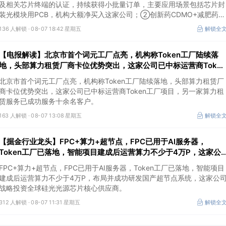
及相关芯片终端的认证，持续获得小批量订单，主要应用场景包括芯片封
装光模块用PCB，机构大额净买入这家公司；②创新药CDMO+减肥药，
收购国外知名CRO企业，在创新药API的化学合成等方面具有丰富经验，
136 人解锁 ·
08-07 18:42 星期五
解锁全
具备承接细胞与基因治疗产品商业化受托生产的合规资质，这家公司获净
买入。
【电报解读】北京市首个词元工厂点亮，机构称Token工厂陆续落
地，头部算力租赁厂商卡位优势突出，这家公司已中标运营商Token
工厂项目
北京市首个词元工厂点亮，机构称Token工厂陆续落地，头部算力租赁厂
商卡位优势突出，这家公司已中标运营商Token工厂项目，另一家算力租
赁服务已成功服务十余名客户。
163 人解锁 ·
08-07 13:08 星期五
解锁全
【掘金行业龙头】FPC+算力+超节点，FPC已用于AI服务器，
Token工厂已落地，智能项目建成后运营算力不少于4万P，这家公
司布局并成功研发国产超节点系统
FPC+算力+超节点，FPC已用于AI服务器，Token工厂已落地，智能项目
建成后运营算力不少于4万P，布局并成功研发国产超节点系统，这家公
战略投资全球硅光光源芯片核心供应商。
312 人解锁 ·
08-07 11:31 星期五
解锁全