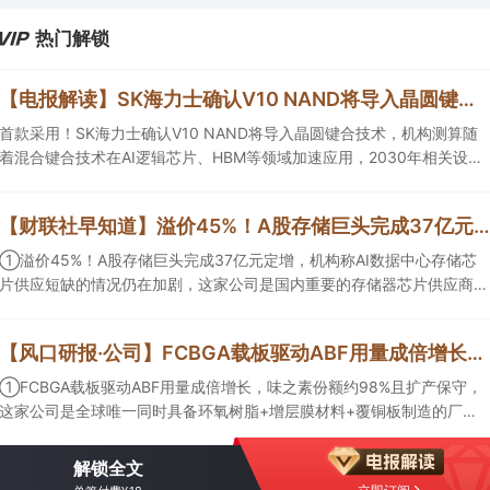
热门解锁
【电报解读】SK海力士确认V10 NAND将导入晶圆键合技术，机构测算随着混合键合技术在HBM等领域加速应用，2030年相关设备市场规模有望达到100亿元，这家公司正布局用于半导体存储器产品的测试设备
首款采用！SK海力士确认V10 NAND将导入晶圆键合技术，机构测算随
着混合键合技术在AI逻辑芯片、HBM等领域加速应用，2030年相关设备
市场规模有望达到100亿元，这家公司正在布局用于半导体存储器产品的
测试设备，另一家混合键合设备相关收入占总营收的比重约为2%。
【财联社早知道】溢价45%！A股存储巨头完成37亿元定增，机构称AI数据中心存储芯片供应短缺的情况仍在加剧；英伟达据悉拟向Lancium投资最高30亿美元，支持AI数据中心电力基础设施
①溢价45%！A股存储巨头完成37亿元定增，机构称AI数据中心存储芯
片供应短缺的情况仍在加剧，这家公司是国内重要的存储器芯片供应商之
一，NOR Flash、EEPROM销售额均进入全球前六； ②英伟达据悉拟向
Lancium投资最高30亿美元，支持AI数据中心电力基础设施，机构称AI算
【风口研报·公司】FCBGA载板驱动ABF用量成倍增长，味之素份额约98%且扩产保守，这家公司是同时具备环氧树脂+增层膜材料+覆铜板制造的厂商；这家公司科技投资重点项目包括月之暗面、DeepSeek等
力需求爆发倒逼电网快速扩容升级，这家公司的电线电缆已供货给算力数
据中心； ③这家公司在手订单充裕，算力基础设施建设与交付工作正有
①FCBGA载板驱动ABF用量成倍增长，味之素份额约98%且扩产保守，
序推进。
这家公司是全球唯一同时具备环氧树脂+增层膜材料+覆铜板制造的厂
商；②公司医疗健康与资产配置协同发展，其中科技投资覆盖模型、算
力与应用，重点项目包括月之暗面、DeepSeek等，资产价值有望逐步兑
解锁全文
现。