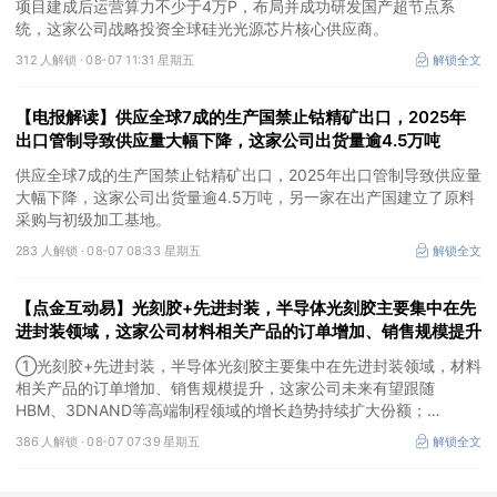
项目建成后运营算力不少于4万P，布局并成功研发国产超节点系
统，这家公司战略投资全球硅光光源芯片核心供应商。
312 人解锁 ·
08-07 11:31 星期五
解锁全文
【电报解读】供应全球7成的生产国禁止钴精矿出口，2025年
出口管制导致供应量大幅下降，这家公司出货量逾4.5万吨
供应全球7成的生产国禁止钴精矿出口，2025年出口管制导致供应量
大幅下降，这家公司出货量逾4.5万吨，另一家在出产国建立了原料
采购与初级加工基地。
283 人解锁 ·
08-07 08:33 星期五
解锁全文
【点金互动易】光刻胶+先进封装，半导体光刻胶主要集中在先
进封装领域，这家公司材料相关产品的订单增加、销售规模提升
①光刻胶+先进封装，半导体光刻胶主要集中在先进封装领域，材料
相关产品的订单增加、销售规模提升，这家公司未来有望跟随
HBM、3DNAND等高端制程领域的增长趋势持续扩大份额；
②华为+高速连接器，这家公司是深耕连接器国产核心骨干，高速互
386 人解锁 ·
08-07 07:39 星期五
解锁全文
联产品已对接导入国内头部AI服务器厂商，深度绑定华为供应链。