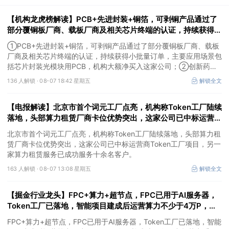
【机构龙虎榜解读】PCB+先进封装+铜箔，可剥铜产品通过了
部分覆铜板厂商、载板厂商及相关芯片终端的认证，持续获得小
批量订单，主要应用场景包括芯片封装光模块用PCB，机构大
①PCB+先进封装+铜箔，可剥铜产品通过了部分覆铜板厂商、载板
额净买入这家公司
厂商及相关芯片终端的认证，持续获得小批量订单，主要应用场景包
括芯片封装光模块用PCB，机构大额净买入这家公司；②创新药
CDMO+减肥药，收购国外知名CRO企业，在创新药API的化学合成
136 人解锁 ·
08-07 18:42 星期五
解锁全文
等方面具有丰富经验，具备承接细胞与基因治疗产品商业化受托生产
的合规资质，这家公司获净买入。
【电报解读】北京市首个词元工厂点亮，机构称Token工厂陆续
落地，头部算力租赁厂商卡位优势突出，这家公司已中标运营商
Token工厂项目
北京市首个词元工厂点亮，机构称Token工厂陆续落地，头部算力租
赁厂商卡位优势突出，这家公司已中标运营商Token工厂项目，另一
家算力租赁服务已成功服务十余名客户。
163 人解锁 ·
08-07 13:08 星期五
解锁全文
【掘金行业龙头】FPC+算力+超节点，FPC已用于AI服务器，
Token工厂已落地，智能项目建成后运营算力不少于4万P，这
家公司布局并成功研发国产超节点系统
FPC+算力+超节点，FPC已用于AI服务器，Token工厂已落地，智能