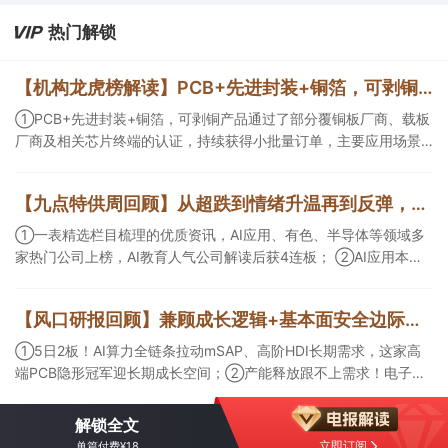
热门解锁
【机构龙虎榜解读】PCB+先进封装+铜箔，可剥铜产品通过了部分覆铜板厂商、载板厂商及相关芯片终端的认证，持续获得小批量订单，主要应用场景包括芯片封装光模块用PCB，机构大额净买入这家公司
①PCB+先进封装+铜箔，可剥铜产品通过了部分覆铜板厂商、载板
厂商及相关芯片终端的认证，持续获得小批量订单，主要应用场景
包括芯片封装光模块用PCB，机构大额净买入这家公司；②创新药
CDMO+减肥药，收购国外知名CRO企业，在创新药API的化学合成
【九点特供周回顾】从超跌到情绪升温再到反弹，栏目梳理AI应用题材逻辑，AI教育人气公司解读后获4连板
等方面具有丰富经验，具备承接细胞与基因治疗产品商业化受托生
产的合规资质，这家公司获净买入。
①一表精选栏目梳理的优质资讯，AI应用、有色、半导体等领域多
家热门公司上榜，AI教育人气公司解读后获4连板； ②AI应用本周
活跃，栏目解读海外映射，梳理教育、传媒、游戏等景气方向，焦
点公司3日最高涨超20%； ③磷化铟概念异军突起，栏目以机构视
【风口研报回顾】兼顾成长逻辑+基本面安全边际！王牌自营前瞻覆盖“pcb+MLCC+电子布”，梳理AI产业链优质标的“深坑起跳”
角前瞻产业供需情况，提及2家核心公司双双涨停。
①5日2板！AI算力全链条拉动mSAP、高阶HDI长期需求，这家高
端PCB隐形冠军迎长期成长空间；②产能释放跟不上需求！电子布
未来3年缺口难消，深坑之际再梳理行业逻辑，人气龙头涨超3成；
③AI服务器、机器人带动MLCC景气周期持续！这家公司扩产、涨
解锁全文
价预期暂未被市场定价，王牌自营前瞻捕捉“预期差”，3日大涨
立即订阅
单篇付费¥18