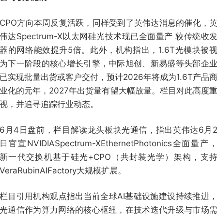
CPO方向本周反复活跃，同样受到了英伟达消息的催化，
伟达Spectrum-X以太网硅光技术现已全面量产 较传统收
器的网络能效提升5倍。此外，机构指出，1.6T光模块被
为下一阶段的核心增长引擎，中际旭创、新易盛等头部企
已实现批量出货或客户交付，预计2026年将成为1.6T产品
业化的元年，2027年出货量有望大幅放量。栏目对此高度
视，并追寻追踪行业动态。
6月4日盘前，栏目解读龙头板块光通信，指出英伟达6月
日官宣NVIDIASpectrum-XEthernetPhotonics全面量产
新一代交换机基于硅光+CPO（共封装光学）架构，支
VeraRubinAIFactory大规模扩展。
栏目引用机构观点指出当前全球AI基础设施建设持续推进
光通信作为算力网络的核心枢纽，在技术迭代升级与市场