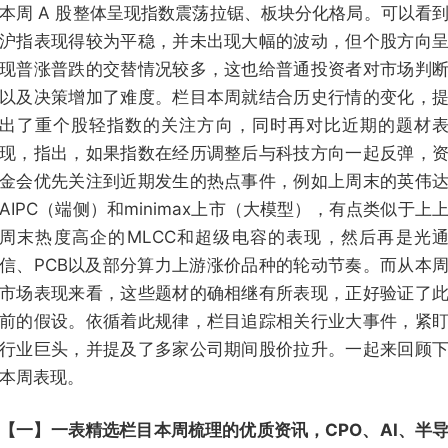
本周 A 股整体呈现指数震荡拉锯、板块分化格局。可以看
沪指表现得较为平稳，并未出现大幅的波动，但个股方向
现普涨普跌的交替情况较多，这也给普通投资者对市场判
以及决策增加了难度。栏目本周就结合历史行情的变化，
出了重个股轻指数的关注方向，同时再对比近期的题材
现，指出，如果指数在经历调整后与科技方向一起反弹，
金会优先关注到近期发生的热点事件，例如上周末的英伟
AIPC（端侧）和minimax上市（大模型），有点类似于上
周末热度高企的MLCC和超级电容的表现，然后再是光
信、PCB以及部分算力上游涨价品种的轮动节奏。而从本
市场表现来看，这些题材的确相继有所表现，正好验证了
前的假设。依循着此规律，栏目追踪相关行业大事件，紧
行业巨头，并提及了多家公司期间股价拉升。一起来回顾
本周表现。
【一】一表精选栏目本周梳理的优质资讯，CPO、AI、半