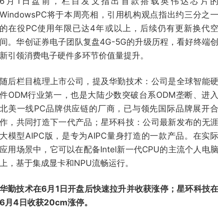
6月1日盘前，栏目发文指出首款搭载英伟达芯片
WindowsPC将于本周亮相，引用机构观点指出约三分之
的在役PC使用年限已达4年或以上，后续仍有更新换代
间。华创证券电子团队复盘4G-5G的升级历程，看好终端
新引领消费电子硬件多环节价值量提升。
随后栏目梳理上市公司，提及华勤技术：公司是全球智能
件ODM行业第一，也是大陆少数突破台系ODM垄断、进
北美一线PC品牌供应链的厂商，已与领先国际品牌展开
作，共同打造下一代产品；星环科技：公司最新发布的无
大模型AIPC版，是专为AIPC量身打造的一款产品。在实
应用场景中，它可以在配备Intel新一代CPU的主流个人电
上，基于集成显卡和NPU流畅运行。
华勤技术在6月1日开盘后快速拉升并收获涨停；星环科技
6月4日收获20cm涨停。