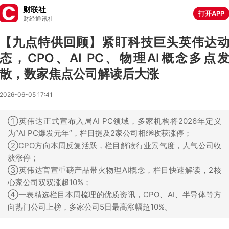
财联社
打开APP
财经通讯社
【九点特供回顾】紧盯科技巨头英伟达
态，CPO、AI PC、物理AI概念多点
散，数家焦点公司解读后大涨
2026-06-05 17:41
①英伟达正式宣布入局AI PC领域，多家机构将2026年定义
为“AI PC爆发元年”，栏目提及2家公司相继收获涨停；
②CPO方向本周反复活跃，栏目解读行业景气度，人气公司收
获涨停；
③英伟达官宣重磅产品带火物理AI概念，栏目快速解读，2核
心家公司双双涨超10%；
④一表精选栏目本周梳理的优质资讯，CPO、AI、半导体等方
向热门公司上榜，多家公司5日最高涨幅超10%。