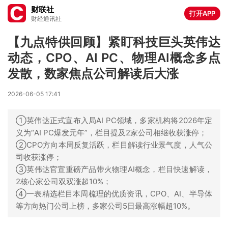
财联社
打开APP
财经通讯社
【九点特供回顾】紧盯科技巨头英伟达
动态，CPO、AI PC、物理AI概念多点
发散，数家焦点公司解读后大涨
2026-06-05 17:41
①英伟达正式宣布入局AI PC领域，多家机构将2026年定
义为“AI PC爆发元年”，栏目提及2家公司相继收获涨停；
②CPO方向本周反复活跃，栏目解读行业景气度，人气公
司收获涨停；
③英伟达官宣重磅产品带火物理AI概念，栏目快速解读，
2核心家公司双双涨超10%；
④一表精选栏目本周梳理的优质资讯，CPO、AI、半导体
等方向热门公司上榜，多家公司5日最高涨幅超10%。