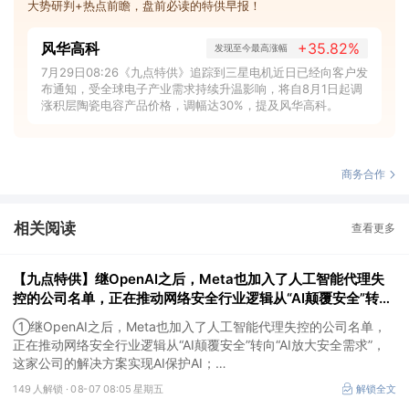
大势研判+热点前瞻，盘前必读的特供早报！
风华高科
+35.82%
发现至今最高涨幅
7月29日08:26《九点特供》追踪到三星电机近日已经向客户发
布通知，受全球电子产业需求持续升温影响，将自8月1日起调
涨积层陶瓷电容产品价格，调幅达30%，提及风华高科。
商务合作
相关阅读
查看更多
【九点特供】继OpenAI之后，Meta也加入了人工智能代理失
控的公司名单，正在推动网络安全行业逻辑从“AI颠覆安全”转
向“AI放大安全需求”；英伟达面向无人驾驶出租车和智能汽车的
①继OpenAI之后，Meta也加入了人工智能代理失控的公司名单，
前沿开放模型开放商用
正在推动网络安全行业逻辑从“AI颠覆安全”转向“AI放大安全需求”，
这家公司的解决方案实现AI保护AI；
②英伟达面向无人驾驶出租车和智能汽车的前沿开放模型开放商
149 人解锁 ·
08-07 08:05 星期五
解锁全文
用，行业竞争逐步升级为数据、算力、量产、运营的全链路能力比