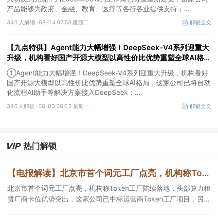
产品能够为政府、金融、教育、医疗等各行各业提供支持；
②中国内地量子领域规格最高会议在深举办，机构称当前量子科技
340 人解锁 ·
08-04 07:58 星期二
解锁全文
正处于从科研突破向产业化探索过渡的关键阶段，这家公司投资安徽
问天量子并与其达成战略合作；
【九点特供】Agent能力大幅增强！DeepSeek-V4系列迎重大
③亚马逊涨4.58%，市值首次突破3万亿美元，成为全球第五家达此
里程碑的上市公司。
升级，机构看好国产开源大模型以高性价比优势重塑全球AI格
局；我国新核准8台核电机组，项目总投资超1700亿元
①Agent能力大幅增强！DeepSeek-V4系列迎重大升级，机构看好
国产开源大模型以高性价比优势重塑全球AI格局，这家公司已将自动
化流程AI助手等解决方案接入DeepSeek；
②项目总投资超1700亿元！我国新核准8台核电机组，标志着核电
346 人解锁 ·
08-03 08:03 星期一
解锁全文
审批节奏延续高位，对产业链形成明确的订单催化，这家公司产品应
用场景涵盖各类第三代、第四代核电堆型；
③电网设备概念股伊顿涨7.32%，因“数据中心带来的关键增长驱
动”，第二季度业绩超预期并上调全年利润指引。
热门解锁
【电报解读】北京市首个词元工厂点亮，机构称Token工厂陆续落地，头部算力租赁厂商卡位优势突出，这家公司已中标运营商Token工厂项目
北京市首个词元工厂点亮，机构称Token工厂陆续落地，头部算力租
赁厂商卡位优势突出，这家公司已中标运营商Token工厂项目，另一
家算力租赁服务已成功服务十余名客户。