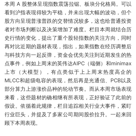
本周 A 股整体呈现指数震荡拉锯、板块分化格局。可以
看到沪指表现得较为平稳，并未出现大幅的波动，但个
股方向呈现普涨普跌的交替情况较多，这也给普通投资
者对市场判断以及决策增加了难度。栏目本周就结合历
史行情的变化，提出了重个股轻指数的关注方向，同时
再对比近期的题材表现，指出，如果指数在经历调整后
与科技方向一起反弹，资金会优先关注到近期发生的热
点事件，例如上周末的英伟达AIPC（端侧）和minimax
上市（大模型），有点类似于上上周末热度高企的
MLCC和超级电容的表现，然后再是光通信、PCB以及
部分算力上游涨价品种的轮动节奏。而从本周市场表现
来看，这些题材的确相继有所表现，正好验证了此前的
假设。依循着此规律，栏目追踪相关行业大事件，紧盯
行业巨头，并提及了多家公司期间股价拉升。一起来回
顾下本周表现。