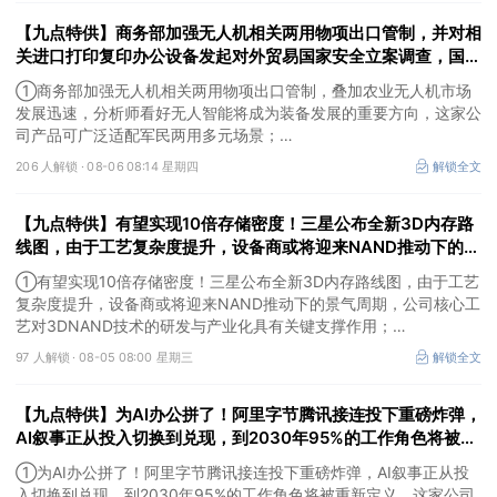
拼，这家公司已与英伟达、高通等各芯片厂商建立合作关系；
【九点特供】商务部加强无人机相关两用物项出口管制，并对相
③刚果（金）宣布禁止铜精矿和钴精矿出口，并对采矿副产品征收
新税。
关进口打印复印办公设备发起对外贸易国家安全立案调查，国产
消费级3D打印机已占全球九成市场份额
①商务部加强无人机相关两用物项出口管制，叠加农业无人机市场
发展迅速，分析师看好无人智能将成为装备发展的重要方向，这家公
司产品可广泛适配军民两用多元场景；
②商务部对相关进口打印复印办公设备发起对外贸易国家安全立案
206 人解锁 ·
08-06 08:14 星期四
解锁全文
调查，国产消费级3D打印机如今已占据全球九成市场份额，这家公
司已构建“关键零部件—打印机—打印管理服务”一体化的全产业链布
【九点特供】有望实现10倍存储密度！三星公布全新3D内存路
局；
③受益国际金价大幅反弹，美股贵金属板块普涨。
线图，由于工艺复杂度提升，设备商或将迎来NAND推动下的景
气周期；阿里云容器服务Agent将开启商业化收费
①有望实现10倍存储密度！三星公布全新3D内存路线图，由于工艺
复杂度提升，设备商或将迎来NAND推动下的景气周期，公司核心工
艺对3DNAND技术的研发与产业化具有关键支撑作用；
②阿里云容器服务Agent将开启商业化收费，分析师看好AI产业链
97 人解锁 ·
08-05 08:00 星期三
解锁全文
正在进入应用验证和商业化加速阶段，这家公司研发的智能体开发平
台支持接入通义千问等大模型；
【九点特供】为AI办公拼了！阿里字节腾讯接连投下重磅炸弹，
③Palantir涨超29%，公司二季度业绩全面超越市场预期，同时上调
全年业绩指引，推动股价创近年来最大单日涨幅之一。
AI叙事正从投入切换到兑现，到2030年95%的工作角色将被重
新定义；中国内地量子领域规格最高会议在深举办
①为AI办公拼了！阿里字节腾讯接连投下重磅炸弹，AI叙事正从投
入切换到兑现，到2030年95%的工作角色将被重新定义，这家公司