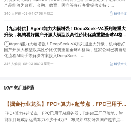
产品能够为政府、金融、教育、医疗等各行各业提供支持；
②中国内地量子领域规格最高会议在深举办，机构称当前量子科技
340 人解锁 ·
08-04 07:58 星期二
解锁全文
正处于从科研突破向产业化探索过渡的关键阶段，这家公司投资安徽
问天量子并与其达成战略合作；
【九点特供】Agent能力大幅增强！DeepSeek-V4系列迎重大
③亚马逊涨4.58%，市值首次突破3万亿美元，成为全球第五家达此
里程碑的上市公司。
升级，机构看好国产开源大模型以高性价比优势重塑全球AI格
局；我国新核准8台核电机组，项目总投资超1700亿元
①Agent能力大幅增强！DeepSeek-V4系列迎重大升级，机构看好
国产开源大模型以高性价比优势重塑全球AI格局，这家公司已将自动
化流程AI助手等解决方案接入DeepSeek；
②项目总投资超1700亿元！我国新核准8台核电机组，标志着核电
346 人解锁 ·
08-03 08:03 星期一
解锁全文
审批节奏延续高位，对产业链形成明确的订单催化，这家公司产品应
用场景涵盖各类第三代、第四代核电堆型；
③电网设备概念股伊顿涨7.32%，因“数据中心带来的关键增长驱
动”，第二季度业绩超预期并上调全年利润指引。
热门解锁
【掘金行业龙头】FPC+算力+超节点，FPC已用于AI服务器，Token工厂已落地，智能项目建成后运营算力不少于4万P，这家公司布局并成功研发国产超节点系统
FPC+算力+超节点，FPC已用于AI服务器，Token工厂已落地，智
能项目建成后运营算力不少于4万P，布局并成功研发国产超节点系
统，这家公司战略投资全球硅光光源芯片核心供应商。