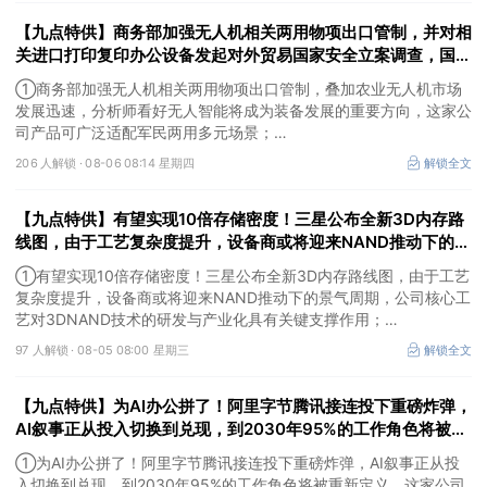
拼，这家公司已与英伟达、高通等各芯片厂商建立合作关系；
【九点特供】商务部加强无人机相关两用物项出口管制，并对相
③刚果（金）宣布禁止铜精矿和钴精矿出口，并对采矿副产品征收
新税。
关进口打印复印办公设备发起对外贸易国家安全立案调查，国产
消费级3D打印机已占全球九成市场份额
①商务部加强无人机相关两用物项出口管制，叠加农业无人机市场
发展迅速，分析师看好无人智能将成为装备发展的重要方向，这家公
司产品可广泛适配军民两用多元场景；
②商务部对相关进口打印复印办公设备发起对外贸易国家安全立案
206 人解锁 ·
08-06 08:14 星期四
解锁全文
调查，国产消费级3D打印机如今已占据全球九成市场份额，这家公
司已构建“关键零部件—打印机—打印管理服务”一体化的全产业链布
【九点特供】有望实现10倍存储密度！三星公布全新3D内存路
局；
③受益国际金价大幅反弹，美股贵金属板块普涨。
线图，由于工艺复杂度提升，设备商或将迎来NAND推动下的景
气周期；阿里云容器服务Agent将开启商业化收费
①有望实现10倍存储密度！三星公布全新3D内存路线图，由于工艺
复杂度提升，设备商或将迎来NAND推动下的景气周期，公司核心工
艺对3DNAND技术的研发与产业化具有关键支撑作用；
②阿里云容器服务Agent将开启商业化收费，分析师看好AI产业链
97 人解锁 ·
08-05 08:00 星期三
解锁全文
正在进入应用验证和商业化加速阶段，这家公司研发的智能体开发平
台支持接入通义千问等大模型；
【九点特供】为AI办公拼了！阿里字节腾讯接连投下重磅炸弹，
③Palantir涨超29%，公司二季度业绩全面超越市场预期，同时上调
全年业绩指引，推动股价创近年来最大单日涨幅之一。
AI叙事正从投入切换到兑现，到2030年95%的工作角色将被重
新定义；中国内地量子领域规格最高会议在深举办
①为AI办公拼了！阿里字节腾讯接连投下重磅炸弹，AI叙事正从投
入切换到兑现，到2030年95%的工作角色将被重新定义，这家公司