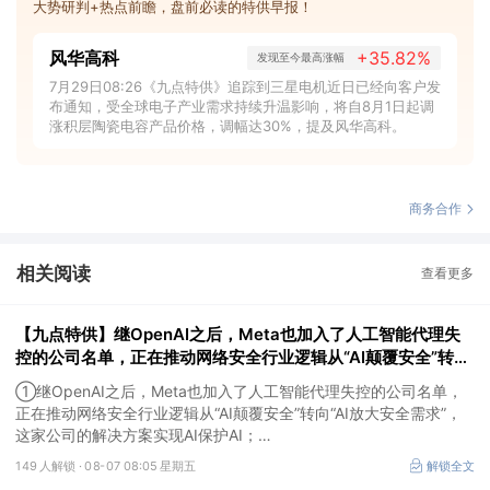
大势研判+热点前瞻，盘前必读的特供早报！
风华高科
+35.82%
发现至今最高涨幅
7月29日08:26《九点特供》追踪到三星电机近日已经向客户发
布通知，受全球电子产业需求持续升温影响，将自8月1日起调
涨积层陶瓷电容产品价格，调幅达30%，提及风华高科。
商务合作
相关阅读
查看更多
【九点特供】继OpenAI之后，Meta也加入了人工智能代理失
控的公司名单，正在推动网络安全行业逻辑从“AI颠覆安全”转
向“AI放大安全需求”；英伟达面向无人驾驶出租车和智能汽车的
①继OpenAI之后，Meta也加入了人工智能代理失控的公司名单，
前沿开放模型开放商用
正在推动网络安全行业逻辑从“AI颠覆安全”转向“AI放大安全需求”，
这家公司的解决方案实现AI保护AI；
②英伟达面向无人驾驶出租车和智能汽车的前沿开放模型开放商
149 人解锁 ·
08-07 08:05 星期五
解锁全文
用，行业竞争逐步升级为数据、算力、量产、运营的全链路能力比