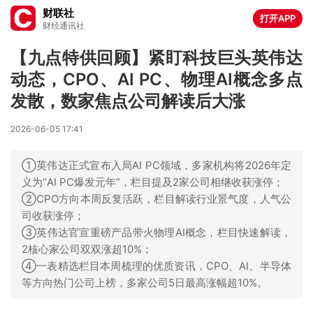
财联社
打开APP
财经通讯社
【九点特供回顾】紧盯科技巨头英伟达
动态，CPO、AI PC、物理AI概念多点
发散，数家焦点公司解读后大涨
2026-06-05 17:41
①英伟达正式宣布入局AI PC领域，多家机构将2026年定
义为“AI PC爆发元年”，栏目提及2家公司相继收获涨停；
②CPO方向本周反复活跃，栏目解读行业景气度，人气公
司收获涨停；
③英伟达官宣重磅产品带火物理AI概念，栏目快速解读，
2核心家公司双双涨超10%；
④一表精选栏目本周梳理的优质资讯，CPO、AI、半导体
等方向热门公司上榜，多家公司5日最高涨幅超10%。