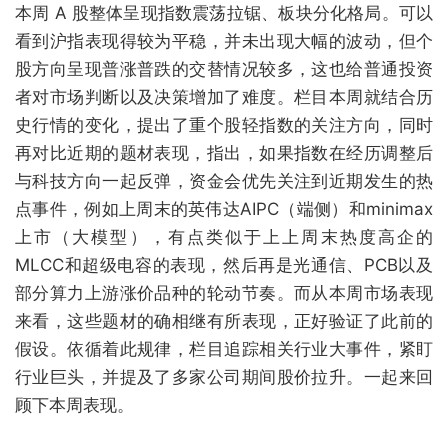
本周 A 股整体呈现指数震荡拉锯、板块分化格局。可以
看到沪指表现得较为平稳，并未出现大幅的波动，但个
股方向呈现普涨普跌的交替情况较多，这也给普通投资
者对市场判断以及决策增加了难度。栏目本周就结合历
史行情的变化，提出了重个股轻指数的关注方向，同时
再对比近期的题材表现，指出，如果指数在经历调整后
与科技方向一起反弹，资金会优先关注到近期发生的热
点事件，例如上周末的英伟达AIPC（端侧）和minimax
上市（大模型），有点类似于上上周末热度高企的
MLCC和超级电容的表现，然后再是光通信、PCB以及
部分算力上游涨价品种的轮动节奏。而从本周市场表现
来看，这些题材的确相继有所表现，正好验证了此前的
假设。依循着此规律，栏目追踪相关行业大事件，紧盯
行业巨头，并提及了多家公司期间股价拉升。一起来回
顾下本周表现。