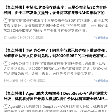
司已构建“关键零部件—打印机—打印管理服务”一体化的全产业链布
【九点特供】有望实现10倍存储密度！三星公布全新3D内存路
局；
③受益国际金价大幅反弹，美股贵金属板块普涨。
线图，由于工艺复杂度提升，设备商或将迎来NAND推动下的景
气周期；阿里云容器服务Agent将开启商业化收费
①有望实现10倍存储密度！三星公布全新3D内存路线图，由于工艺
复杂度提升，设备商或将迎来NAND推动下的景气周期，公司核心工
艺对3DNAND技术的研发与产业化具有关键支撑作用；
②阿里云容器服务Agent将开启商业化收费，分析师看好AI产业链
97 人解锁 ·
08-05 08:00 星期三
解锁全文
正在进入应用验证和商业化加速阶段，这家公司研发的智能体开发平
台支持接入通义千问等大模型；
【九点特供】为AI办公拼了！阿里字节腾讯接连投下重磅炸弹，
③Palantir涨超29%，公司二季度业绩全面超越市场预期，同时上调
全年业绩指引，推动股价创近年来最大单日涨幅之一。
AI叙事正从投入切换到兑现，到2030年95%的工作角色将被重
新定义；中国内地量子领域规格最高会议在深举办
①为AI办公拼了！阿里字节腾讯接连投下重磅炸弹，AI叙事正从投
入切换到兑现，到2030年95%的工作角色将被重新定义，这家公司
产品能够为政府、金融、教育、医疗等各行各业提供支持；
②中国内地量子领域规格最高会议在深举办，机构称当前量子科技
340 人解锁 ·
08-04 07:58 星期二
解锁全文
正处于从科研突破向产业化探索过渡的关键阶段，这家公司投资安徽
问天量子并与其达成战略合作；
【九点特供】Agent能力大幅增强！DeepSeek-V4系列迎重大
③亚马逊涨4.58%，市值首次突破3万亿美元，成为全球第五家达此
里程碑的上市公司。
升级，机构看好国产开源大模型以高性价比优势重塑全球AI格
局；我国新核准8台核电机组，项目总投资超1700亿元
①Agent能力大幅增强！DeepSeek-V4系列迎重大升级，机构看好
国产开源大模型以高性价比优势重塑全球AI格局，这家公司已将自动