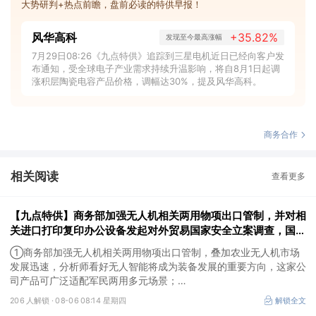
大势研判+热点前瞻，盘前必读的特供早报！
风华高科
+35.82%
发现至今最高涨幅
7月29日08:26《九点特供》追踪到三星电机近日已经向客户发
布通知，受全球电子产业需求持续升温影响，将自8月1日起调
涨积层陶瓷电容产品价格，调幅达30%，提及风华高科。
商务合作
相关阅读
查看更多
【九点特供】商务部加强无人机相关两用物项出口管制，并对相
关进口打印复印办公设备发起对外贸易国家安全立案调查，国产
消费级3D打印机已占全球九成市场份额
①商务部加强无人机相关两用物项出口管制，叠加农业无人机市场
发展迅速，分析师看好无人智能将成为装备发展的重要方向，这家公
司产品可广泛适配军民两用多元场景；
②商务部对相关进口打印复印办公设备发起对外贸易国家安全立案
206 人解锁 ·
08-06 08:14 星期四
解锁全文
调查，国产消费级3D打印机如今已占据全球九成市场份额，这家公