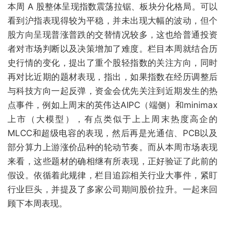
本周 A 股整体呈现指数震荡拉锯、板块分化格局。可以
看到沪指表现得较为平稳，并未出现大幅的波动，但个
股方向呈现普涨普跌的交替情况较多，这也给普通投资
者对市场判断以及决策增加了难度。栏目本周就结合历
史行情的变化，提出了重个股轻指数的关注方向，同时
再对比近期的题材表现，指出，如果指数在经历调整后
与科技方向一起反弹，资金会优先关注到近期发生的热
点事件，例如上周末的英伟达AIPC（端侧）和minimax
上市（大模型），有点类似于上上周末热度高企的
MLCC和超级电容的表现，然后再是光通信、PCB以及
部分算力上游涨价品种的轮动节奏。而从本周市场表现
来看，这些题材的确相继有所表现，正好验证了此前的
假设。依循着此规律，栏目追踪相关行业大事件，紧盯
行业巨头，并提及了多家公司期间股价拉升。一起来回
顾下本周表现。