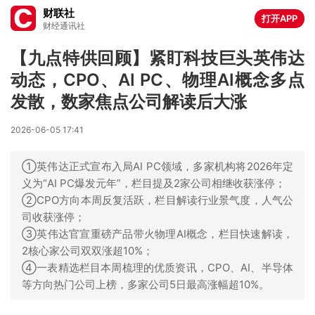
财联社
打开APP
财经通讯社
【九点特供回顾】紧盯科技巨头英伟达
动态，CPO、AI PC、物理AI概念多点
发散，数家焦点公司解读后大涨
2026-06-05 17:41
①英伟达正式宣布入局AI PC领域，多家机构将2026年定
义为“AI PC爆发元年”，栏目提及2家公司相继收获涨停；
②CPO方向本周反复活跃，栏目解读行业景气度，人气公
司收获涨停；
③英伟达官宣重磅产品带火物理AI概念，栏目快速解读，
2核心家公司双双涨超10%；
④一表精选栏目本周梳理的优质资讯，CPO、AI、半导体
等方向热门公司上榜，多家公司5日最高涨幅超10%。