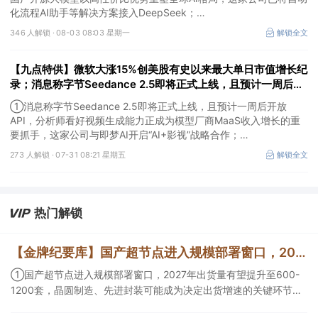
化流程AI助手等解决方案接入DeepSeek；
②项目总投资超1700亿元！我国新核准8台核电机组，标志着核电
346 人解锁 ·
08-03 08:03 星期一
解锁全文
审批节奏延续高位，对产业链形成明确的订单催化，这家公司产品应
用场景涵盖各类第三代、第四代核电堆型；
【九点特供】微软大涨15%创美股有史以来最大单日市值增长纪
③电网设备概念股伊顿涨7.32%，因“数据中心带来的关键增长驱
动”，第二季度业绩超预期并上调全年利润指引。
录；消息称字节Seedance 2.5即将正式上线，且预计一周后开
放API，分析师看好视频生成能力正成为模型厂商MaaS收入增
①消息称字节Seedance 2.5即将正式上线，且预计一周后开放
长的重要抓手
API，分析师看好视频生成能力正成为模型厂商MaaS收入增长的重
要抓手，这家公司与即梦AI开启“AI+影视”战略合作；
②欧盟计划投资114亿美元建7座人工智能超级工厂，机构看好产业
273 人解锁 ·
07-31 08:21 星期五
解锁全文
链价值量将进一步向光芯片、光引擎和先进封装环节延伸，这家公司
主要产品涵盖全系列光模块；
③微软暴涨15.51%，创美股有史以来最大单日市值增长纪录，亚马
逊盘后涨9%，云计算业务创2021年以来最快增速。
热门解锁
【金牌纪要库】国产超节点进入规模部署窗口，2027年出货量有望提升至600-1200套，晶圆制造、先进封装可能成为决定出货增速的关键环节
①国产超节点进入规模部署窗口，2027年出货量有望提升至600-
1200套，晶圆制造、先进封装可能成为决定出货增速的关键环节；
②服务器ODM扩产弹性较强，毛利率有望由传统服务器的4%-8%