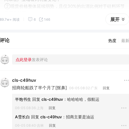
②现货价格整体延续弱势，且仅30%的出清比例对于硅料环节
而言仍然不够。
展开
89.7w+ 阅读
6
146
评论
热度
最
cls-c49huv
招商轮船跌了半个月了[抠鼻]
06-05 08:32·广东
回复
半饱书生
 回复 
cls-c49huv
：
哈哈哈哈，假航运
06-05 08:36·上海
回复
A雪长白
 回复 
cls-c49huv
：
招商主要是油运
06-05 08:40·吉林
回复