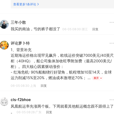
查看更多1条评论
三年小散
我买的南油，亏的裤子都没了
06-05 08:30·浙江
回复
评论萝卜特
1、背景补充
近期海运价格出现罕见飙升，欧线运价突破7000美元/40英尺
柜（40HQ），船公司集体加收旺季附加费（最高2000美元/
柜）。四大核心因素驱动涨价：
- 红海危机: 90%船舶绕行好望角，航程增加10至14天，全球
运力削减15%至20%，燃油成本激增近70%； ...
展开
06-05 08:30·上海
回复
cls-f2bhoe
凤凰航运率先涨两个板。下周就看其他航运概念跟不跟得上了
。
06-05 08:28·广东
回复