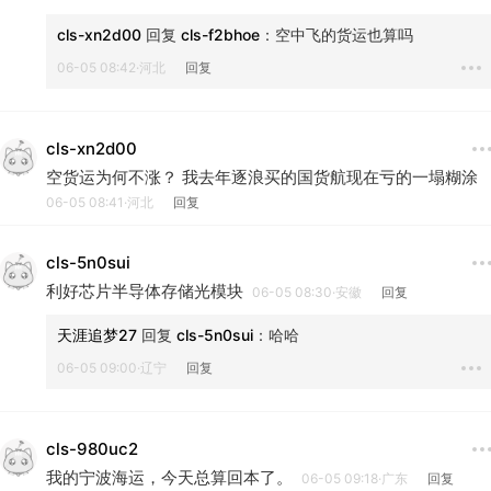
cls-xn2d00
 回复 
cls-f2bhoe
：
空中飞的货运也算吗
06-05 08:42·河北
回复
cls-xn2d00
空货运为何不涨？ 我去年逐浪买的国货航现在亏的一塌糊涂
06-05 08:41·河北
回复
cls-5n0sui
利好芯片半导体存储光模块
06-05 08:30·安徽
回复
天涯追梦27
 回复 
cls-5n0sui
：
哈哈
06-05 09:00·辽宁
回复
cls-980uc2
我的宁波海运，今天总算回本了。
06-05 09:18·广东
回复