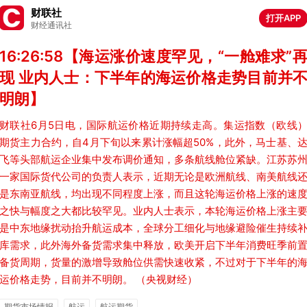
财联社
打开APP
财经通讯社
16:26:58【海运涨价速度罕见，“一舱难求”
现 业内人士：下半年的海运价格走势目前并
明朗】
财联社6月5日电，国际航运价格近期持续走高。集运指数（欧线
期货主力合约，自4月下旬以来累计涨幅超50%，此外，马士基、
飞等头部航运企业集中发布调价通知，多条航线舱位紧缺。江苏苏
一家国际货代公司的负责人表示，近期无论是欧洲航线、南美航线
是东南亚航线，均出现不同程度上涨，而且这轮海运价格上涨的速
之快与幅度之大都比较罕见。业内人士表示，本轮海运价格上涨主
是中东地缘扰动抬升航运成本，全球分工细化与地缘避险催生持续
库需求，此外海外备货需求集中释放，欧美开启下半年消费旺季前
备货周期，货量的激增导致舱位供需快速收紧，不过对于下半年的
运价格走势，目前并不明朗。 （央视财经）
期货市场情报
航运
航运期货