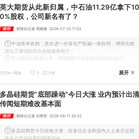
英大期货从此新归属，中石油11.29亿拿下1
0%股权，公司新名有了？
财联社记者 周晓雅
2026-07-22 11:53
①中油资本收购，意在进一步深化产投融一体协同，增强在能
源化工领域的综合金融服务能力；
②英大期货的股权出售，跟国网英大的股权划转同步进行；
③随着新一轮股权变更落地，英大期货或迎来发展新机遇。
展开
70.2w+ 阅读
3
106
多晶硅期货“底部躁动”今日大涨 业内预计出
传闻短期难改基本面
财联社记者 刘梦然
2026-06-11 20:32
①多晶硅期货今日价格大涨，但多位企业和业内人士表示近期
尚未在产业端看到明显变化；