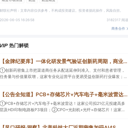
财联社声明：文章内容仅供参考，不构成投资建议。投资者据此操作，风险自担。
2026-06-05 16:26:58
3182317 阅
商务合作
热门解锁
【金牌纪要库】一体化研发景气验证创新药周期，商业渠道与AI科研设备同步扩容
①创新药密集上市把渠道商任务从配送延伸到准入、支付和患者管理，
任务量与价值量双增，这家专业化运营平台更易受益创新药行业爆发；
②AI正在优化创新药研发效率以及提供更多可能性，且已有部分企业形
成项目收益，这几家企业为其中的代表；③AI创新药研发会带动数据生
【公告全知道】PCB+存储芯片+汽车电子+毫米波雷达！公司拟21亿元投建高多层及HDI印制电路板P3项目
产与分析设备、生物工艺与制药装备等需求，管线推进后这一类企业会随
产业节奏随后受益。
①PCB+存储芯片+汽车电子+毫米波雷达！这家公司拟21亿元投建高多
层及HDI印制电路板P3项目；②CPO+光刻机+光纤+存储芯片！这家公
司拟定增募资不超10亿元用于高端光互联核心光学元器件项目等；③存
储芯片+光刻胶+先进封装！公司已实现5N5纯度高纯六氟化钨量产。
【风口研报·洞察】北美科技大厂近期密集加码AI4S，分析师看好上游药物早研产业链成为“卖铲层”，或率先受益于模型训练带来的需求井喷；寻找AI错杀环节与筹码结构改善方向