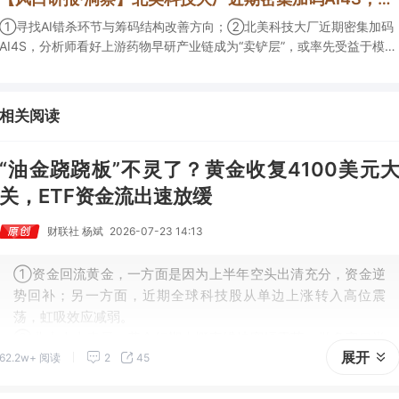
①寻找AI错杀环节与筹码结构改善方向；②北美科技大厂近期密集加码
AI4S，分析师看好上游药物早研产业链成为“卖铲层”，或率先受益于模型
训练带来的需求井喷；③今日全市场机构研报共发布334篇，九安医疗
评级得到上调，28家公司获得首度覆盖，其中欧圣电气、思瑞浦获新财
富分析师深度覆盖；④在个股机构关注度排行中，健盛集团首次上榜，
相关阅读
前五名依次为药明康德>百润股份>东鹏饮料>华峰化学>健盛集团。
“油金跷跷板”不灵了？黄金收复4100美元
关，ETF资金流出速放缓
财联社 杨斌
2026-07-23 14:13
①资金回流黄金，一方面是因为上半年空头出清充分，资金逆
势回补；另一方面，近期全球科技股从单边上涨转入高位震
荡，虹吸效应减弱。
②业内人士表示，黄金短期大概率维持宽幅震荡，做多窗口尚
展开
62.2w+ 阅读
2
45
未开启，趋势性上涨或需等到9月之后，核心变量在于美联储能
否释放鸽派信号。