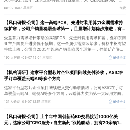
③AI服务器、机器人带动MLCC景气周期持续！这家公司扩产、涨
08-07 16:13 星期五
免费
价预期暂未被市场定价，王牌自营前瞻捕捉“预期差”，3日大涨
26%。
【风口研报·公司】这一高端PCB、先进封装用算力金属需求持
续扩容，公司产销量稳居全球第一，且量增计划稳步推进，有望
充分受益价格上行
受益算力需求增长带动的高端PCB、先进封装用需求扩容，叠加东南
亚主产国复产进度低于预期，这一金属供需持续紧张，价格中枢有望
持续上移，公司自2005年以来产销量稳居全球第一，伴随矿产资源
产量增长与冶炼产能整合并举，公司市占率有望进一步提升，同时有
190 人解锁 ·
08-07 13:04 星期五
解锁全文
望充分受益金属价格上行。
【机构调研】这家平台型芯片企业项目陆续交付验收，ASIC在
手订单覆盖云端AI等多个方向
这家平台型芯片企业项目陆续进入交付验收阶段，公司ASIC在手订
单覆盖云端AI、端侧AI等多个方向，云端算力类为第一大应用方向。
131 人解锁 ·
08-07 12:57 星期五
解锁全文
【风口研报·公司】上半年中国创新药BD交易接近1000亿美
元，这家公司“CRO服务+自主新药”双轮驱动，拥有20余项1类
新药在研管线，覆盖肿瘤+自免+疼痛管理等重大领域