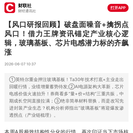
财联社
打开APP
财经通讯社
【风口研报回顾】破盘面噪音+擒拐点
风口！借力王牌资讯锚定产业核心逻
辑，玻璃基板、芯片电感潜力标的齐飙
涨
2026-06-07 10:37
①英特尔重金押注玻璃基板！Ta30年技术打底+主业走出
回暖行情，业绩增量蓄势待发;②AI电源架构大革新，芯片
电感价值火速抬升！券商看多“量+价+结构”三重共振，中
期成长空间直接拉满；③绝非简单材料替换，而是改写先
进封装产业生态？机构分析师指出“玻璃基板”将迎爆发渗
透拐点（产业链梳理）。
本周A股极致结构性分化的行情，再次印证当下市场核