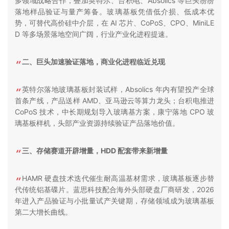
多领域战略合作，叠加英特尔、台积电、Absolics 等巨头纷纷
落地样品验证与量产筹备。玻璃基板凭借低介损、低成本优
势，可替代高价硅中介层，在 AI 芯片、CoPoS、CPO、MiniLE
D 等多场景落地空间广阔，行业产业化进程提速。
二、巨头加速验证落地，商业化进程临近兑现
英特尔落地玻璃基板封装试样，Absolics 年内有望投产全球
首条产线，产品送样 AMD、亚马逊云等算力龙头；台积电推进
CoPoS 技术，中长期规划导入玻璃基方案，康宁落地 CPO 玻
璃基板样机，头部产业资源持续验证产品落地价值。
三、存储赛道开辟增量，HDD 配套带来新增量
HAMR 硬盘技术迭代催生耐高温基材需求，玻璃基板逐步替
代传统铝基碟片。蓝思科技配合海外头部硬盘厂商研发，2026
年进入产品验证与小批量试产关键期，存储领域成为玻璃基板
第二大增长曲线。