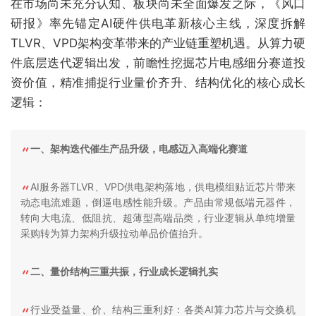
在市场尚未充分认知、板块尚未全面爆发之际，《风口
研报》率先锚定AI硬件供电革新核心主线，深度拆解
TLVR、VPD架构变革带来的产业链重塑机遇。从算力硬
件底层迭代逻辑出发，前瞻性挖掘芯片电感细分赛道投
资价值，精准捕捉行业量价齐升、结构优化的核心成长
逻辑：
一、架构迭代催生产品升级，电感迈入高端化赛道
AI服务器TLVR、VPD供电架构落地，供电模组贴近芯片带来
动态电流难题，倒逼电感性能升级。产品由常规低端元器件，
转向大电流、低阻抗、超薄型高端品类，行业逻辑从单纯增量
采购转为算力架构升级拉动单品价值抬升。
二、量价结构三重共振，行业成长逻辑扎实
行业受益量、价、结构三重利好：各类AI算力芯片与交换机