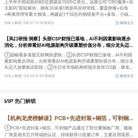
上半年中国创新药BD交易接近1000亿美元，这家公司“CRO服务+自
主新药”双轮驱动，拥有20余项1类新药在研管线，覆盖肿瘤+自免
+疼痛管理等重大领域，构建起1个综合药物研发平台+多肽、小核
酸、CGT、小分子4个创新技术平台，创新转型成果正逐步兑现。
258 人解锁 ·
08-07 10:18 星期五
解锁全文
【风口研报·洞察】头部CSP财报已落地，AI不利因素影响逐步
消化，分析师看好AI电源架构升级重塑价值分布，细分龙头迈入
放量验证阶段；战略看多港股互联网的逻辑
①战略看多港股互联网的逻辑；②头部CSP财报已落地，AI不利因
素影响逐步消化，分析师看好AI电源架构升级重塑价值分布，细分龙
头迈入放量验证阶段；③今日全市场机构研报共发布122篇，康龙化
成、江淮汽车评级得到上调，9家公司获得首度覆盖，其中乔锋智能
358 人解锁 ·
08-06 21:47 星期四
解锁全文
获新财富分析师深度覆盖；④在个股机构关注度排行中，华峰化学
首次上榜，前五名依次为东鹏饮料>药明康德>百润股份>华峰化学>
健盛集团。
热门解锁
【机构龙虎榜解读】PCB+先进封装+铜箔，可剥铜产品通过了部分覆铜板厂商、载板厂商及相关芯片终端的认证，持续获得小批量订单，主要应用场景包括芯片封装光模块用PCB，机构大额净买入这家公司
①PCB+先进封装+铜箔，可剥铜产品通过了部分覆铜板厂商、载板
厂商及相关芯片终端的认证，持续获得小批量订单，主要应用场景