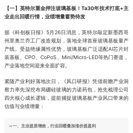
【一】英特尔重金押注玻璃基板！Ta30年技术打底+主
业走出回暖行情，业绩增量蓄势待发
据《科创板日报》5月26日消息，英特尔敲定新墨西哥
州里奥兰乔工厂改造规划，落地全球首座玻璃基板量产
产线。受益绝缘属性优势，玻璃基板广泛适配AI芯片封
装基板、CPO、CoPoS、Mini/Micro-LED等热门赛道，
产业落地空间迎来全面扩容。
紧随产业利好落地次日，《风口研报》凭借前瞻产业洞
察力率先深挖布局硼硅玻璃的力诺药包，抢先梳理公司
四大核心成长逻辑，提前捕捉玻璃基板产业风口带来的
估值与业绩增量：
一、主业提质增效，行业回暖叠加涨价提盈利