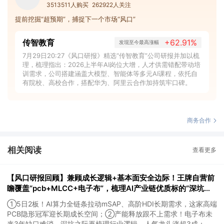
3513511人购买
262922人关注
提前挖掘“超预期”，捕捉下一个市场“风口”
传智教育
+62.91%
发现至今最高涨幅
7月29日20:27《风口研报》精选“传智教育”公司研报并加以梳
理，梳理指出：2026上半年AI岗位大增，人才供需错配带动培
训需求，公司搭建涵盖大模型、智能体等多元AI课程，依托自
有院校、高校合作，搭配华为、阿里云合作加持筑牢口碑。
商务合作
相关阅读
查看更多
【风口研报回顾】兼顾成长逻辑+基本面安全边际！王牌自营前
瞻覆盖“pcb+MLCC+电子布”，梳理AI产业链优质标的“深坑起
跳”
①5日2板！AI算力全链条拉动mSAP、高阶HDI长期需求，这家高端
PCB隐形冠军迎长期成长空间；②产能释放跟不上需求！电子布未
来3年缺口难消，深坑之际再梳理行业逻辑，人气龙头涨超3成；