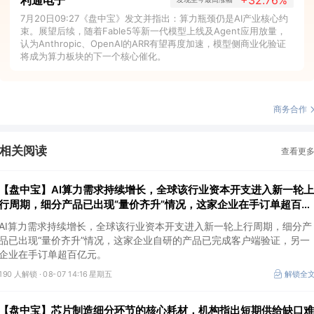
利通电子
+32.76%
7月20日09:27《盘中宝》发文并指出：算力瓶颈仍是AI产业核心约
束。展望后续，随着Fable5等新一代模型上线及Agent应用放量，
认为Anthropic、OpenAI的ARR有望再度加速，模型侧商业化验证
将成为算力板块的下一个核心催化。
商务合作
相关阅读
查看更
【盘中宝】AI算力需求持续增长，全球该行业资本开支进入新一轮上
行周期，细分产品已出现“量价齐升”情况，这家企业在手订单超百亿
元
AI算力需求持续增长，全球该行业资本开支进入新一轮上行周期，细分产
品已出现“量价齐升”情况，这家企业自研的产品已完成客户端验证，另一
企业在手订单超百亿元。
190 人解锁 ·
08-07 14:16 星期五
解锁全
【盘中宝】芯片制造细分环节的核心耗材，机构指出短期供给缺口难