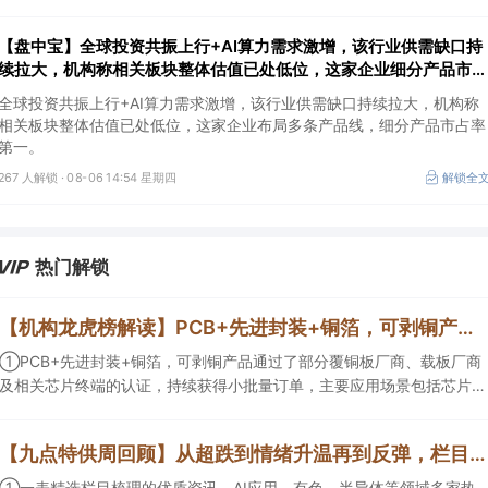
【盘中宝】全球投资共振上行+AI算力需求激增，该行业供需缺口持
续拉大，机构称相关板块整体估值已处低位，这家企业细分产品市占
率第一
全球投资共振上行+AI算力需求激增，该行业供需缺口持续拉大，机构称
相关板块整体估值已处低位，这家企业布局多条产品线，细分产品市占率
第一。
267 人解锁 ·
08-06 14:54 星期四
解锁全
热门解锁
【机构龙虎榜解读】PCB+先进封装+铜箔，可剥铜产品通过了部分覆铜板厂商、载板厂商及相关芯片终端的认证，持续获得小批量订单，主要应用场景包括芯片封装光模块用PCB，机构大额净买入这家公司
①PCB+先进封装+铜箔，可剥铜产品通过了部分覆铜板厂商、载板厂商
及相关芯片终端的认证，持续获得小批量订单，主要应用场景包括芯片封
装光模块用PCB，机构大额净买入这家公司；②创新药CDMO+减肥药，
收购国外知名CRO企业，在创新药API的化学合成等方面具有丰富经验，
【九点特供周回顾】从超跌到情绪升温再到反弹，栏目梳理AI应用题材逻辑，AI教育人气公司解读后获4连板
具备承接细胞与基因治疗产品商业化受托生产的合规资质，这家公司获净
买入。
①一表精选栏目梳理的优质资讯，AI应用、有色、半导体等领域多家热