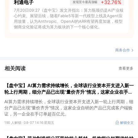
利通电子
+32.76%
发现至今最高涨幅
7月20日09:27《盘中宝》发文并指出：算力瓶颈仍是AI产业核
心约束。展望后续，随着Fable5等新一代模型上线及Agent应
用放量，认为Anthropic、OpenAI的ARR有望再度加速，模型
侧商业化验证将成为算力板块的下一个核心催化。
商务合作
相关阅读
查看更多
【盘中宝】AI算力需求持续增长，全球该行业资本开支进入新一
轮上行周期，细分产品已出现“量价齐升”情况，这家企业在手订
单超百亿元
AI算力需求持续增长，全球该行业资本开支进入新一轮上行周期，细
分产品已出现“量价齐升”情况，这家企业自研的产品已完成客户端验
证，另一企业在手订单超百亿元。
190 人解锁 ·
08-07 14:16 星期五
解锁全文