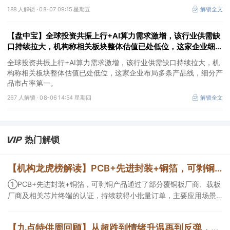
188 人解锁 ·
08-07 09:15 星期五
解锁全文
【盘中宝】全球投资共振上行+AI算力需求激增，该行业供需缺
口持续拉大，机构称相关板块整体估值已处低位，这家企业细分
产品市占率第一
全球投资共振上行+AI算力需求激增，该行业供需缺口持续拉大，机
构称相关板块整体估值已处低位，这家企业布局多条产品线，细分产
品市占率第一。
267 人解锁 ·
08-06 14:54 星期四
解锁全文
热门解锁
【机构龙虎榜解读】PCB+先进封装+铜箔，可剥铜产品通过了部分覆铜板厂商、载板厂商及相关芯片终端的认证，持续获得小批量订单，主要应用场景包括芯片封装光模块用PCB，机构大额净买入这家公司
①PCB+先进封装+铜箔，可剥铜产品通过了部分覆铜板厂商、载板
厂商及相关芯片终端的认证，持续获得小批量订单，主要应用场景
包括芯片封装光模块用PCB，机构大额净买入这家公司；②创新药
CDMO+减肥药，收购国外知名CRO企业，在创新药API的化学合成
【九点特供周回顾】从超跌到情绪升温再到反弹，栏目梳理AI应用题材逻辑，AI教育人气公司解读后获4连板
等方面具有丰富经验，具备承接细胞与基因治疗产品商业化受托生