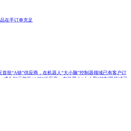
品在手订单充足
首批“A链”供应商，在机器人“大小脑”控制器领域已有客户订
，成为智元首批“A链”供应商，在机器人“大小脑”控制器领域已
矩阵，自主研发的大数据AI应用平台、AI数据安全分类分级产品
线或投产在即，这家公司对多模态人机交互系统集成关键技术进行
产在即，这家公司对多模态人机交互系统集成关键技术进行了研
，打开了高价值行业的落地空间；另有公司兼具成长强确定性、低估
，打开了高价值行业的落地空间； ②这家公司兼具成长强确定性、