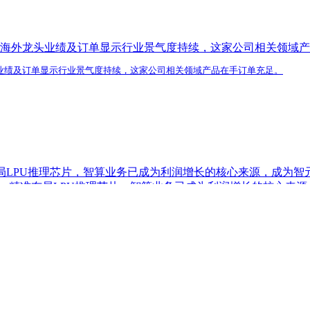
海外龙头业绩及订单显示行业景气度持续，这家公司相关领域产
业绩及订单显示行业景气度持续，这家公司相关领域产品在手订单充足。
局LPU推理芯片，智算业务已成为利润增长的核心来源，成为智元
人，精准布局LPU推理芯片，智算业务已成为利润增长的核心来源
鲲鹏+摘帽，以“AI+安全”为核心战略，推出AI数据安全产品
临近，机构看好2026年是植入式脑机接口量产元年，国产产
，机构看好2026年是植入式脑机接口量产元年，国产产线或投
化实践，公司金融AIAgent工作流平台可提供FDE专项支持
实践，公司金融AI Agent工作流平台可提供FDE专项支持
I应用加速渗透+跨境支付等成长极。