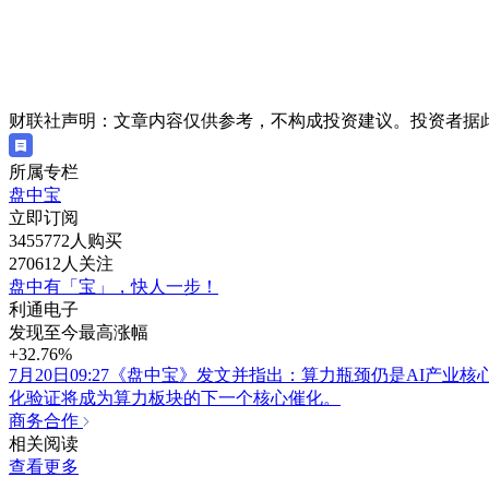
财联社声明：文章内容仅供参考，不构成投资建议。投资者据
所属专栏
盘中宝
立即订阅
3455772人购买
270612人关注
盘中有「宝」，快人一步！
利通电子
发现至今最高涨幅
+32.76%
7月20日09:27《盘中宝》发文并指出：算力瓶颈仍是AI产业核心约
化验证将成为算力板块的下一个核心催化。
商务合作
相关阅读
查看更多