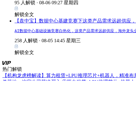
95 人解锁 ·
08-06 09:27 星期四
解锁全文
【盘中宝】数据中心基建竞赛下这类产品需求远超供应，
AI数据中心基础设施竞赛白热化，这类产品需求远超供应，海外龙头
258 人解锁 ·
08-05 14:45 星期三
解锁全文
热门解锁
【机构龙虎榜解读】算力租赁+LPU推理芯片+机器人，精准布
单落地，这家公司获净买入
①算力租赁+LPU推理芯片+机器
有客户订单落地，这家公司获净买入；②AI安全+网络安全+华为
获得市场高度认可，机构大额净买入这家公司。
【电报解读】政策、临床、技术密集驱动，脑机接口商业化拐点
了研发
政策、临床、技术密集驱动，脑机接口商业化拐点临近
发，另一家成立了人工智能与脑机工程研究院。
【风口研报·公司】FDE（前沿部署工程师）培养开始走向体系
值、高股息属性
①FDE（前沿部署工程师）培养开始走向体系化
低估值、高股息属性，受益于国内外贸易额高速增长，且还有A