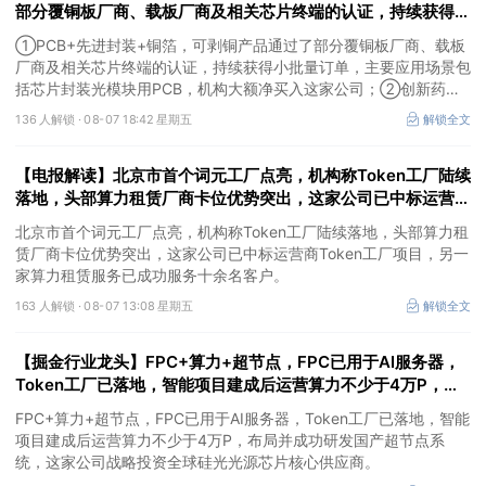
部分覆铜板厂商、载板厂商及相关芯片终端的认证，持续获得小
批量订单，主要应用场景包括芯片封装光模块用PCB，机构大
①PCB+先进封装+铜箔，可剥铜产品通过了部分覆铜板厂商、载板
额净买入这家公司
厂商及相关芯片终端的认证，持续获得小批量订单，主要应用场景包
括芯片封装光模块用PCB，机构大额净买入这家公司；②创新药
CDMO+减肥药，收购国外知名CRO企业，在创新药API的化学合成
136 人解锁 ·
08-07 18:42 星期五
解锁全文
等方面具有丰富经验，具备承接细胞与基因治疗产品商业化受托生产
的合规资质，这家公司获净买入。
【电报解读】北京市首个词元工厂点亮，机构称Token工厂陆续
落地，头部算力租赁厂商卡位优势突出，这家公司已中标运营商
Token工厂项目
北京市首个词元工厂点亮，机构称Token工厂陆续落地，头部算力租
赁厂商卡位优势突出，这家公司已中标运营商Token工厂项目，另一
家算力租赁服务已成功服务十余名客户。
163 人解锁 ·
08-07 13:08 星期五
解锁全文
【掘金行业龙头】FPC+算力+超节点，FPC已用于AI服务器，
Token工厂已落地，智能项目建成后运营算力不少于4万P，这
家公司布局并成功研发国产超节点系统
FPC+算力+超节点，FPC已用于AI服务器，Token工厂已落地，智能
项目建成后运营算力不少于4万P，布局并成功研发国产超节点系
统，这家公司战略投资全球硅光光源芯片核心供应商。