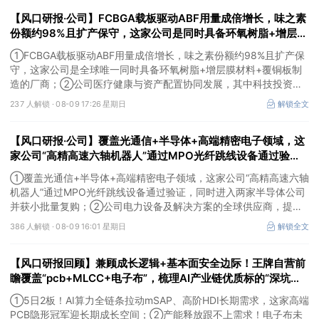
【风口研报·公司】FCBGA载板驱动ABF用量成倍增长，味之素
份额约98%且扩产保守，这家公司是同时具备环氧树脂+增层膜
材料+覆铜板制造的厂商；这家公司科技投资重点项目包括月之
①FCBGA载板驱动ABF用量成倍增长，味之素份额约98%且扩产保
暗面、DeepSeek等
守，这家公司是全球唯一同时具备环氧树脂+增层膜材料+覆铜板制
造的厂商；②公司医疗健康与资产配置协同发展，其中科技投资覆
盖模型、算力与应用，重点项目包括月之暗面、DeepSeek等，资产
237 人解锁 ·
08-09 17:26 星期日
解锁全文
价值有望逐步兑现。
【风口研报·公司】覆盖光通信+半导体+高端精密电子领域，这
家公司“高精高速六轴机器人”通过MPO光纤跳线设备通过验
证，同时进入两家半导体公司并获小批量复购；另有一家公司电
①覆盖光通信+半导体+高端精密电子领域，这家公司“高精高速六轴
力设备及解决方案的全球供应商
机器人”通过MPO光纤跳线设备通过验证，同时进入两家半导体公司
并获小批量复购；②公司电力设备及解决方案的全球供应商，提前
布局SST等高价值产品，出海业务迎来收获。
386 人解锁 ·
08-09 16:01 星期日
解锁全文
【风口研报回顾】兼顾成长逻辑+基本面安全边际！王牌自营前
瞻覆盖“pcb+MLCC+电子布”，梳理AI产业链优质标的“深坑起
跳”
①5日2板！AI算力全链条拉动mSAP、高阶HDI长期需求，这家高端
PCB隐形冠军迎长期成长空间；②产能释放跟不上需求！电子布未