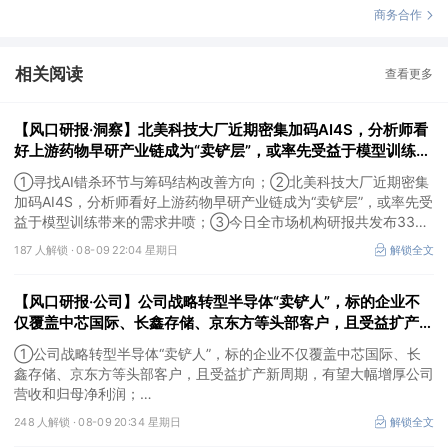
商务合作
相关阅读
查看更多
【风口研报·洞察】北美科技大厂近期密集加码AI4S，分析师看
好上游药物早研产业链成为“卖铲层”，或率先受益于模型训练带
来的需求井喷；寻找AI错杀环节与筹码结构改善方向
①寻找AI错杀环节与筹码结构改善方向；②北美科技大厂近期密集
加码AI4S，分析师看好上游药物早研产业链成为“卖铲层”，或率先受
益于模型训练带来的需求井喷；③今日全市场机构研报共发布334
篇，九安医疗评级得到上调，28家公司获得首度覆盖，其中欧圣电
187 人解锁 ·
08-09 22:04 星期日
解锁全文
气、思瑞浦获新财富分析师深度覆盖；④在个股机构关注度排行
中，健盛集团首次上榜，前五名依次为药明康德>百润股份>东鹏饮
【风口研报·公司】公司战略转型半导体“卖铲人”，标的企业不
料>华峰化学>健盛集团。
仅覆盖中芯国际、长鑫存储、京东方等头部客户，且受益扩产新
周期，有望大幅增厚公司营收和归母净利润；周策略：市场情绪
①公司战略转型半导体“卖铲人”，标的企业不仅覆盖中芯国际、长
有望逐渐回暖并重拾上行趋势
鑫存储、京东方等头部客户，且受益扩产新周期，有望大幅增厚公司
营收和归母净利润；
②周策略：市场情绪有望逐渐回暖并重拾上行趋势。
248 人解锁 ·
08-09 20:34 星期日
解锁全文