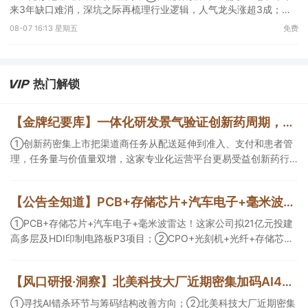
来3年缺口难消，深坑之际再梳理行业逻辑，人气龙头涨超3成；
③AI服务器、机器人带动MLCC景气周期持续！这家公司扩产、涨
08-07 16:13 星期五
免费
价预期暂未被市场定价，王牌自营前瞻捕捉“预期差”，3日大涨
26%。
热门解锁
【金牌纪要库】一体化研发景气验证创新药周期，商业渠道与AI科研设备同步扩容
①创新药密集上市把渠道商任务从配送延伸到准入、支付和患者管
理，任务量与价值量双增，这家专业化运营平台更易受益创新药行
业爆发；②AI正在优化创新药研发效率以及提供更多可能性，且已
有部分企业形成项目收益，这几家企业为其中的代表；③AI创新药
【公告全知道】PCB+存储芯片+汽车电子+毫米波雷达！公司拟21亿元投建高多层及HDI印制电路板P3项目
研发会带动数据生产与分析设备、生物工艺与制药装备等需求，管
线推进后这一类企业会随产业节奏随后受益。
①PCB+存储芯片+汽车电子+毫米波雷达！这家公司拟21亿元投建
高多层及HDI印制电路板P3项目；②CPO+光刻机+光纤+存储芯
片！这家公司拟定增募资不超10亿元用于高端光互联核心光学元器
件项目等；③存储芯片+光刻胶+先进封装！公司已实现5N5纯度高
【风口研报·洞察】北美科技大厂近期密集加码AI4S，分析师看好上游药物早研产业链成为“卖铲层”，或率先受益于模型训练带来的需求井喷；寻找AI错杀环节与筹码结构改善方向
纯六氟化钨量产。
①寻找AI错杀环节与筹码结构改善方向；②北美科技大厂近期密集