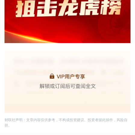
财联社声明：文章内容仅供参考，不构成投资建议。投资者据此操作，风险自
担。