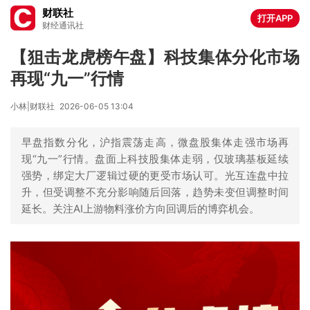
财联社
打开APP
财经通讯社
【狙击龙虎榜午盘】科技集体分化市场
再现“九一”行情
小林|财联社
2026-06-05 13:04
早盘指数分化，沪指震荡走高，微盘股集体走强市场再
现“九一”行情。盘面上科技股集体走弱，仅玻璃基板延续
强势，绑定大厂逻辑过硬的更受市场认可。光互连盘中拉
升，但受调整不充分影响随后回落，趋势未变但调整时间
延长。关注AI上游物料涨价方向回调后的博弈机会。