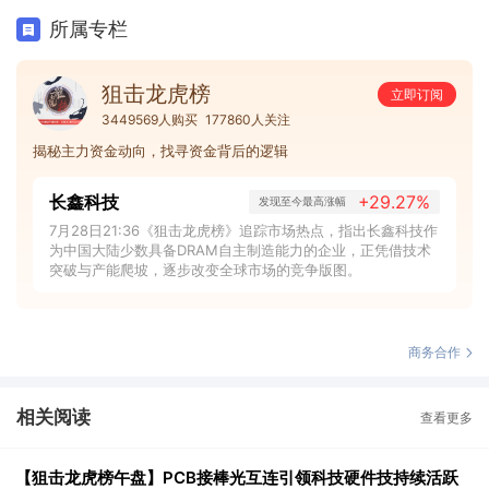
所属专栏
狙击龙虎榜
立即订阅
3449569人购买
177860人关注
揭秘主力资金动向，找寻资金背后的逻辑
长鑫科技
+29.27%
发现至今最高涨幅
7月28日21:36《狙击龙虎榜》追踪市场热点，指出长鑫科技作
为中国大陆少数具备DRAM自主制造能力的企业，正凭借技术
突破与产能爬坡，逐步改变全球市场的竞争版图。
商务合作
相关阅读
查看更多
【狙击龙虎榜午盘】PCB接棒光互连引领科技硬件技持续活跃