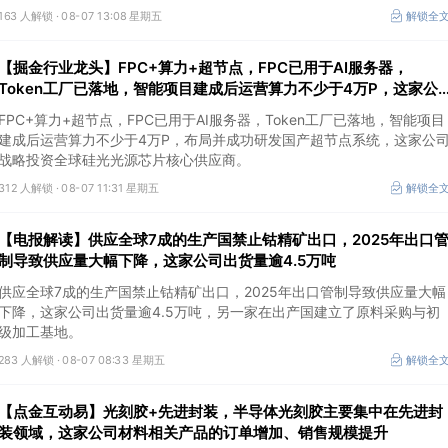
163 人解锁 ·
08-07 13:08 星期五
解锁全
【掘金行业龙头】FPC+算力+超节点，FPC已用于AI服务器，
Token工厂已落地，智能项目建成后运营算力不少于4万P，这家公
司布局并成功研发国产超节点系统
FPC+算力+超节点，FPC已用于AI服务器，Token工厂已落地，智能项目
建成后运营算力不少于4万P，布局并成功研发国产超节点系统，这家公
战略投资全球硅光光源芯片核心供应商。
312 人解锁 ·
08-07 11:31 星期五
解锁全
【电报解读】供应全球7成的生产国禁止钴精矿出口，2025年出口
制导致供应量大幅下降，这家公司出货量逾4.5万吨
供应全球7成的生产国禁止钴精矿出口，2025年出口管制导致供应量大幅
下降，这家公司出货量逾4.5万吨，另一家在出产国建立了原料采购与初
级加工基地。
283 人解锁 ·
08-07 08:33 星期五
解锁全
【点金互动易】光刻胶+先进封装，半导体光刻胶主要集中在先进封
装领域，这家公司材料相关产品的订单增加、销售规模提升