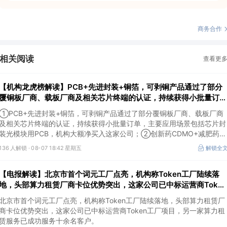
商务合作
相关阅读
查看更
【机构龙虎榜解读】PCB+先进封装+铜箔，可剥铜产品通过了部分
覆铜板厂商、载板厂商及相关芯片终端的认证，持续获得小批量订
单，主要应用场景包括芯片封装光模块用PCB，机构大额净买入这
①PCB+先进封装+铜箔，可剥铜产品通过了部分覆铜板厂商、载板厂商
公司
及相关芯片终端的认证，持续获得小批量订单，主要应用场景包括芯片封
装光模块用PCB，机构大额净买入这家公司；②创新药CDMO+减肥药，
收购国外知名CRO企业，在创新药API的化学合成等方面具有丰富经验，
136 人解锁 ·
08-07 18:42 星期五
解锁全
具备承接细胞与基因治疗产品商业化受托生产的合规资质，这家公司获净
买入。
【电报解读】北京市首个词元工厂点亮，机构称Token工厂陆续落
地，头部算力租赁厂商卡位优势突出，这家公司已中标运营商Token
工厂项目
北京市首个词元工厂点亮，机构称Token工厂陆续落地，头部算力租赁厂
商卡位优势突出，这家公司已中标运营商Token工厂项目，另一家算力租
赁服务已成功服务十余名客户。