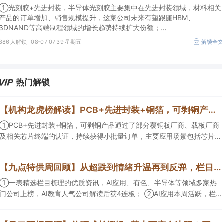
①光刻胶+先进封装，半导体光刻胶主要集中在先进封装领域，材料相关
产品的订单增加、销售规模提升，这家公司未来有望跟随HBM、
3DNAND等高端制程领域的增长趋势持续扩大份额；
②华为+高速连接器，这家公司是深耕连接器国产核心骨干，高速互联产
386 人解锁 ·
08-07 07:39 星期五
解锁全
品已对接导入国内头部AI服务器厂商，深度绑定华为供应链。
热门解锁
【机构龙虎榜解读】PCB+先进封装+铜箔，可剥铜产品通过了部分覆铜板厂商、载板厂商及相关芯片终端的认证，持续获得小批量订单，主要应用场景包括芯片封装光模块用PCB，机构大额净买入这家公司
①PCB+先进封装+铜箔，可剥铜产品通过了部分覆铜板厂商、载板厂商
及相关芯片终端的认证，持续获得小批量订单，主要应用场景包括芯片封
装光模块用PCB，机构大额净买入这家公司；②创新药CDMO+减肥药，
收购国外知名CRO企业，在创新药API的化学合成等方面具有丰富经验，
【九点特供周回顾】从超跌到情绪升温再到反弹，栏目梳理AI应用题材逻辑，AI教育人气公司解读后获4连板
具备承接细胞与基因治疗产品商业化受托生产的合规资质，这家公司获净
买入。
①一表精选栏目梳理的优质资讯，AI应用、有色、半导体等领域多家热
门公司上榜，AI教育人气公司解读后获4连板； ②AI应用本周活跃，栏目
解读海外映射，梳理教育、传媒、游戏等景气方向，焦点公司3日最高涨
超20%； ③磷化铟概念异军突起，栏目以机构视角前瞻产业供需情况，